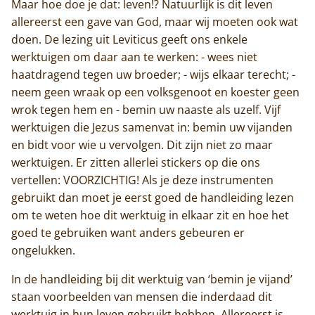
Maar hoe doe je dat: leven!? Natuurlijk is dit leven
allereerst een gave van God, maar wij moeten ook wat
doen. De lezing uit Leviticus geeft ons enkele
werktuigen om daar aan te werken: - wees niet
haatdragend tegen uw broeder; - wijs elkaar terecht; -
neem geen wraak op een volksgenoot en koester geen
wrok tegen hem en - bemin uw naaste als uzelf. Vijf
werktuigen die Jezus samenvat in: bemin uw vijanden
en bidt voor wie u vervolgen. Dit zijn niet zo maar
werktuigen. Er zitten allerlei stickers op die ons
vertellen: VOORZICHTIG! Als je deze instrumenten
gebruikt dan moet je eerst goed de handleiding lezen
om te weten hoe dit werktuig in elkaar zit en hoe het
goed te gebruiken want anders gebeuren er
ongelukken.
In de handleiding bij dit werktuig van ‘bemin je vijand’
staan voorbeelden van mensen die inderdaad dit
werktuig in hun leven gebruikt hebben. Allereerst is