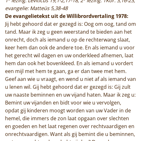
1
lezing: Leviticus 19,1-2,17-18; 2
lezing: 1Kor. 3,16-23;
evangelie: Matteüs 5,38-48
De evangelietekst uit de Willibrordvertaling 1978:
Jij hebt gehoord dat er gezegd is: Oog om oog, tand om
tand. Maar ik zeg u geen weerstand te bieden aan het
onrecht, doch als iemand u op de rechterwang slaat,
keer hem dan ook de andere toe. En als iemand u voor
het gerecht wil dagen en uw onderkleed afnemen, laat
hem dan ook het bovenkleed. En als iemand u vordert
een mijl met hem te gaan, ga er dan twee met hem.
Geef aan wie u vraagt, en wend u niet af als iemand van
u lenen wil. Gij hebt gehoord dat er gezegd is: Gij zult
uw naaste beminnen en uw vijand haten. Maar ik zeg u:
Bemint uw vijanden en bidt voor wie u vervolgen,
opdat gij kinderen moogt worden van uw Vader in de
hemel, die immers de zon laat opgaan over slechten
en goeden en het laat regenen over rechtvaardigen en
onrechtvaardigen. Want als gij bemint die u beminnen,