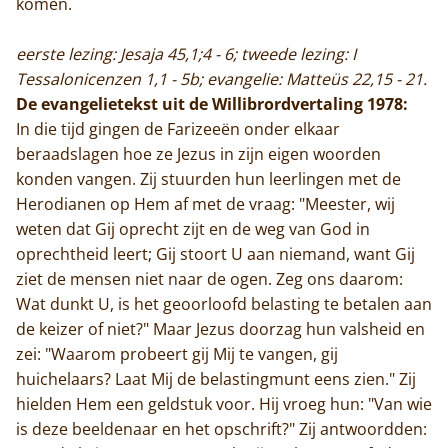
komen.
eerste lezing: Jesaja 45,1;4 - 6; tweede lezing: I
Tessalonicenzen 1,1 - 5b; evangelie: Matteüs 22,15 - 21.
De evangelietekst uit de Willibrordvertaling 1978:
In die tijd gingen de Farizeeën onder elkaar
beraadslagen hoe ze Jezus in zijn eigen woorden
konden vangen. Zij stuurden hun leerlingen met de
Herodianen op Hem af met de vraag: "Meester, wij
weten dat Gij oprecht zijt en de weg van God in
oprechtheid leert; Gij stoort U aan niemand, want Gij
ziet de mensen niet naar de ogen. Zeg ons daarom:
Wat dunkt U, is het geoorloofd belasting te betalen aan
de keizer of niet?" Maar Jezus doorzag hun valsheid en
zei: "Waarom probeert gij Mij te vangen, gij
huichelaars? Laat Mij de belastingmunt eens zien." Zij
hielden Hem een geldstuk voor. Hij vroeg hun: "Van wie
is deze beeldenaar en het opschrift?" Zij antwoordden: