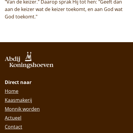
"Van de keizer." Daarop sprak Hij tot hen: "Geeft dan
aan de keizer wat de keizer toekomt, en aan God wat
God toekomt."
Direct naar
Home
Kaasmakerij
Monnik worden
Actueel
Contact