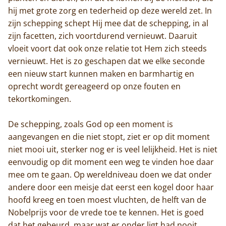
hij met grote zorg en tederheid op deze wereld zet. In
zijn schepping schept Hij mee dat de schepping, in al
zijn facetten, zich voortdurend vernieuwt. Daaruit
vloeit voort dat ook onze relatie tot Hem zich steeds
vernieuwt. Het is zo geschapen dat we elke seconde
een nieuw start kunnen maken en barmhartig en
oprecht wordt gereageerd op onze fouten en
tekortkomingen.
Home
De schepping, zoals God op een moment is
aangevangen en die niet stopt, ziet er op dit moment
Trappisten
niet mooi uit, sterker nog er is veel lelijkheid. Het is niet
eenvoudig op dit moment een weg te vinden hoe daar
De abdij
mee om te gaan. Op wereldniveau doen we dat onder
andere door een meisje dat eerst een kogel door haar
Actueel
hoofd kreeg en toen moest vluchten, de helft van de
Nobelprijs voor de vrede toe te kennen. Het is goed
Monnik worden
dat het gebeurd, maar wat er onder ligt had nooit