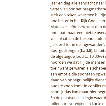
jaar en dag alle aandacht naar 
vatten is voor het pragmatisch
stelt een teken waarmee hij zij
hoe het er in het Rijk Gods aan
Mateloze liefde betekent dan d
ontstaat maar een niet te overz
veel plaatsen de bekende uitdru
geroerd tot in de ingewanden’.
doorgedrongen (Ex 3,8). En uit
de afgetuigde Jood Lc 10,30vv) 
hoorden we dat Hij de mensen 
toe: “want ze waren als schapen
een emotie die spontaan opwelt
daad van onbegrijpelijke dienst
oudste zoon komt in conflict me
zoon. Judas kan maar niet begri
En de plaatsen zijn legio waa
tollenaars verwijten. In korte 