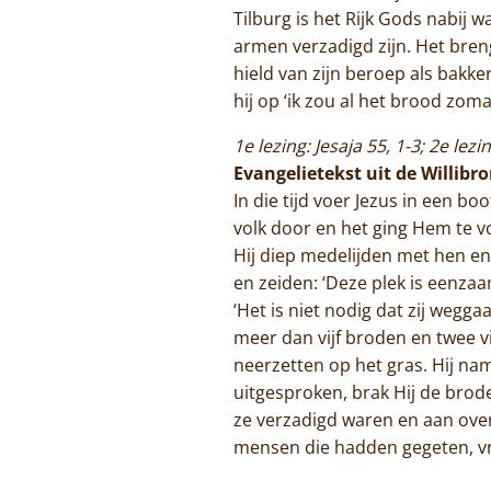
Tilburg is het Rijk Gods nabij 
armen verzadigd zijn. Het bren
hield van zijn beroep als bakke
hij op ‘ik zou al het brood zom
1e lezing: Jesaja 55, 1-3; 2e le
Evangelietekst uit de Willibro
In die tijd voer Jezus in een b
volk door en het ging Hem te vo
Hij diep medelijden met hen en
en zeiden: ‘Deze plek is eenzaa
‘Het is niet nodig dat zij wegga
meer dan vijf broden en twee vi
neerzetten op het gras. Hij na
uitgesproken, brak Hij de broden
ze verzadigd waren en aan ove
mensen die hadden gegeten, v