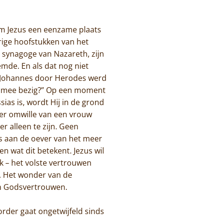
om Jezus een eenzame plaats
orige hoofstukken van het
e synagoge van Nazareth, zijn
emde. En als dat nog niet
der Johannes door Herodes werd
am mee bezig?” Op een moment
sias is, wordt Hij in de grond
er omwille van een vrouw
r alleen te zijn. Geen
ts aan de oever van het meer
en wat dit betekent. Jezus wil
 ook – het volste vertrouwen
n. Het wonder van de
an Godsvertrouwen.
order gaat ongetwijfeld sinds