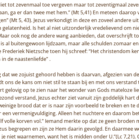
“Niet tot zevenmaal toe vergeven maar tot zeventigmaal zeve
Contact
gaan, ga er dan twee met hem.” (Mt 5,41) En meteen daarop v
gen” (Mt 5, 43). Jezus verkondigt in deze en zoveel andere 
elatenheid. Is het al niet uitzonderlijk vredelievend om ni
Maar ook nog de andere wang aanbieden, dat overschrijft t
 is al buitengewoon lijdzaam, maar alle schulden zomaar en
e Frederiek Nietzsche toen hij schreef: “Het christendom ke
n de naastenliefde” .
dat we zojuist gehoord hebben is daarvan, afgezien van de d
 ons de kans om niet stil te staan bij en met ons verstand te
 gelovig op te zien naar het wonder van Gods mateloze liefd
ezond verstand, Jezus echter ziet vanuit zijn goddelijk hart
inige brood dat er is naar zijn voorbeeld te breken en te d
 een vermenigvuldiging. Alleen het nuchtere en daarom bet
lf volle korven vol.” Iemand merkte op dat ze geen broden
zus begrepen en zijn ze Hem daarin gevolgd. En daarmee w
 je niet waarnemen, want het is midden onder U.”(Lc 7,21).