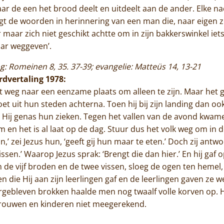
waar de een het brood deelt en uitdeelt aan de ander. Elke na
gt de woorden in herinnering van een man die, naar eigen ze
r maar zich niet geschikt achtte om in zijn bakkerswinkel iet
aar weggeven’.
zing: Romeinen 8, 35. 37-39; evangelie: Matteüs 14, 13-21
rdvertaling 1978:
oot weg naar een eenzame plaats om alleen te zijn. Maar het 
et uit hun steden achterna. Toen hij bij zijn landing dan o
 Hij genas hun zieken. Tegen het vallen van de avond kwame
m en het is al laat op de dag. Stuur dus het volk weg om in 
an,’ zei Jezus hun, ‘geeft gij hun maar te eten.’ Doch zij ant
ssen.’ Waarop Jezus sprak: ‘Brengt die dan hier.’ En hij gaf 
m de vijf broden en de twee vissen, sloeg de ogen ten hemel
 die Hij aan zijn leerlingen gaf en de leerlingen gaven ze we
rgebleven brokken haalde men nog twaalf volle korven op. 
rouwen en kinderen niet meegerekend.