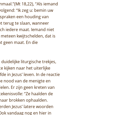
nmaal.”(Mt 18,22), “Als iemand
olgend: “Ik zeg u: bemin uw
uitspraken een houding van
et terug te slaan, wanneer
och iedere maat. Iemand niet
 meteen kwijtschelden, dat is
nt geen maat. En die
uidelijke liturgische trekjes,
 kijken naar het uiterlijke
e in Jezus’ leven. In de reactie
 de nood van de menigte en
elen. Er zijn geen kreten van
ekenisvolle: “Ze haalden de
 maar brokken ophaalden.
erden Jezus’ latere woorden
 Ook vandaag nog en hier in