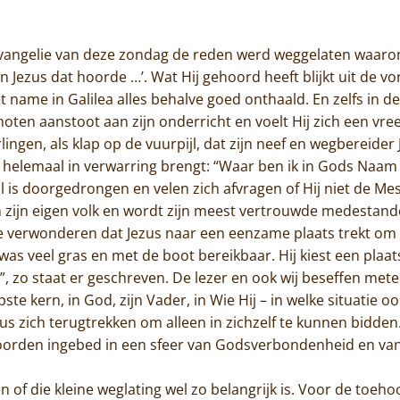
Jammakerij
 evangelie van deze zondag de reden werd weggelaten waar
De kloosterwinkel
en Jezus dat hoorde …’. Wat Hij gehoord heeft blijkt uit de v
 name in Galilea alles behalve goed onthaald. En zelfs in d
oten aanstoot aan zijn onderricht en voelt Hij zich een vre
erlingen, als klap op de vuurpijl, dat zijn neef en wegberei
 helemaal in verwarring brengt: “Waar ben ik in Gods Na
al is doorgedrongen en velen zich afvragen of Hij niet de Mes
 zijn eigen volk en wordt zijn meest vertrouwde medestand
te verwonderen dat Jezus naar een eenzame plaats trekt om e
was veel gras en met de boot bereikbaar. Hij kiest een plaa
n”, zo staat er geschreven. De lezer en ook wij beseffen mete
diepste kern, in God, zijn Vader, in Wie Hij – in welke situatie
ezus zich terugtrekken om alleen in zichzelf te kunnen bidde
woorden ingebed in een sfeer van Godsverbondenheid en v
of die kleine weglating wel zo belangrijk is. Voor de toeho