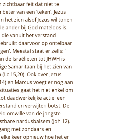
zichtbaar feit dat niet te
beter van een ‘teken’. Jezus
n het zien alsof Jezus wil tonen
de ander bij God mateloos is.
 die vanuit het verstand
 gebruikt daarvoor op ontelbaar
n’. Meestal staat er zelfs: ‘
n de Israëlieten tot JHWH is
ge Samaritaan bij het zien van
 (Lc 15,20). Ook over Jezus
14) en Marcus voegt er nog aan
situaties gaat het niet enkel om
ot daadwerkelijke actie. een
erstand en verwijten botst. De
heid omwille van de jongste
ostbare nardusbalsem (Joh 12).
mgang met zondaars en
n elke keer opnieuw hoe het er