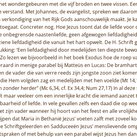
het wondergebeuren met die vijf broden en twee vissen. Een 
e verstand. Met Johannes, de evangelist, spreken we daarom 
n verkondiging van het Rijk Gods aanschouwelijk maakt. Je ka
 toegaat. Concreter nog. Hoe Jezus toont dat de liefde voor 
e onbegrensde naastenliefde, geen afgewogen liefdadigheid
iene liefdadigheid die vanuit het hart opwelt. De H. Schrift
kking: ‘Een liefdadigheid door medelijden ten diepste bewoge
 Zo lezen we bijvoorbeeld in het boek Exodus hoe de roep va
eraard in menige parabel bij Matteüs en Lucas: De bramharti
Home
en de vader die van verre reeds zijn jongste zoon ziet komen
die Hem volgden zag en medelijden met hen voelde (Mt 14,
Trappisten
 zonder herder” (Mc 6,34, cf. Ex 34,4; Num 27,17) In al deze 
 maar veeleer om een innerlijke kracht die iemand aanzet t
De abdij
baarheid of liefde. In vele gevallen zelfs een daad die op we
t zijn vader wanneer hij hoort van het feest en alle vrolijk
Actueel
jpen dat Maria in Bethanië Jezus’ voeten zalft met zoveel k
r de Schriftgeleerden en Sadduceeën Jezus’ menslievende o
Monnik worden
uitspraken of met behulp van een parabel wijst Jezus hen da