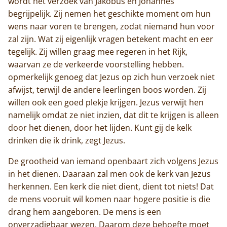
wordt het verzoek van Jakobus en Johannes
begrijpelijk. Zij nemen het geschikte moment om hun
wens naar voren te brengen, zodat niemand hun voor
zal zijn. Wat zij eigenlijk vragen betekent macht en eer
tegelijk. Zij willen graag mee regeren in het Rijk,
waarvan ze de verkeerde voorstelling hebben.
opmerkelijk genoeg dat Jezus op zich hun verzoek niet
afwijst, terwijl de andere leerlingen boos worden. Zij
willen ook een goed plekje krijgen. Jezus verwijt hen
Home
namelijk omdat ze niet inzien, dat dit te krijgen is alleen
door het dienen, door het lijden. Kunt gij de kelk
Trappisten
drinken die ik drink, zegt Jezus.
De grootheid van iemand openbaart zich volgens Jezus
De abdij
in het dienen. Daaraan zal men ook de kerk van Jezus
herkennen. Een kerk die niet dient, dient tot niets! Dat
Actueel
de mens vooruit wil komen naar hogere positie is die
Monnik worden
drang hem aangeboren. De mens is een
onverzadigbaar wezen. Daarom deze behoefte moet