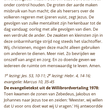
Contact
onder control houden. De groten der aarde maken
misbruik van hun macht; die als heersers over de
volkeren regeren met ijzeren vuist, zegt Jezus. De
gevolgen van zulke mentaliteit zijn herkenbaar tot de
dag vandaag: oorlog met alle gevolgen van dien. De
een verdrukt de ander. De zwakten en kleinsten zijn in
deze onbarmhartige strijd nog steeds het slachtoffer.
Wij, christenen, mogen deze macht alleen gebruiken
om anderen te dienen. Meer niet. Zo bevrijden we
onszelf van angst en zorg. En zo doende geven we
iedereen de ruimte om menswaardig te leven. Amen.
e
e
1
lezing: Jes. 53, 10-11; 2
lezing: Hebr. 4, 14-16;
evangelie: Marcus 10, 35-45
De evangelietekst uit de Willibrordvertaling 1978:
Toen kwamen de zonen van Zebedeus, Jakobus en
Johannes naar Jezus toe en zeiden: ‘Meester, wij willen
dat U voor ons doet wat wij U vragen.’ Hij antwoordde