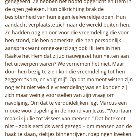
genegeerd. Ze hebben het hoofd opgericht en Hem in
de ogen gekeken. Hun blikrichting brak de
Home
beslotenheid van hun eigen leefwereldje open. Hun
aandacht verplaatste zich naar de wereld buiten hen.
Trappisten
Ze hadden oog en oor voor die vreemdeling die voor
hen stond, die hen opmerkte, die hen persoonlijk
De abdij
aansprak want omgekeerd zag ook Hij iets in hen.
Raakte het Hem dat zij zo nauwgezet hun netten aan
Actueel
het uitwerpen waren? We vernemen het niet. Maar
door hen bezig te zien kon die vreemdeling tot hen
Monnik worden
zeggen: “Kom, en volg mij”. Op dat moment wisten zijn
nog echt niet wie die vreemdeling was en konden zij
Contact
zich maar weinig voorstellen van zijn vraag om
navolging. Om dat te verduidelijken legt Marcus een
mooie woordspeling in de mond van Jezus: “Voortaan
maak ik jullie tot vissers van mensen.” Dat betekent
niet – zoals eertijds werd gezegd – om mensen aan de
haak te slaan, zieltjes binnenrijven, roepingen kweken