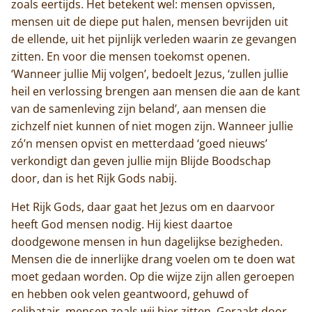
zoals eertijds. Het betekent wel: mensen opvissen,
mensen uit de diepe put halen, mensen bevrijden uit
de ellende, uit het pijnlijk verleden waarin ze gevangen
zitten. En voor die mensen toekomst openen.
‘Wanneer jullie Mij volgen’, bedoelt Jezus, ‘zullen jullie
heil en verlossing brengen aan mensen die aan de kant
van de samenleving zijn beland’, aan mensen die
zichzelf niet kunnen of niet mogen zijn. Wanneer jullie
zó’n mensen opvist en metterdaad ‘goed nieuws’
verkondigt dan geven jullie mijn Blijde Boodschap
door, dan is het Rijk Gods nabij.
Het Rijk Gods, daar gaat het Jezus om en daarvoor
heeft God mensen nodig. Hij kiest daartoe
doodgewone mensen in hun dagelijkse bezigheden.
Mensen die de innerlijke drang voelen om te doen wat
moet gedaan worden. Op die wijze zijn allen geroepen
en hebben ook velen geantwoord, gehuwd of
celibatair, mensen zoals wij hier zitten. Geraakt door