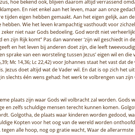
zus, hoe bekend ook, blijven daarom altijd verrassend omdat
tklampen. En niet enkel aan het leven, maar aan onze geda
Home
e tijden eigen hebben gemaakt. Aan het eigen gelijk, aan de
nde hebben. Wie het leven krampachtig vasthoudt voor zichzelf
Trappisten
eeft zeker niet naar Gods bedoeling. God wordt niet verheerlijk
 en zijn Rijk komt” Pas dan wanneer ‘zijn wil geschiedt in d
De abdij
ft en het leven bij anderen doet zijn, die leeft tweevoudig: 
en sprake van een worsteling tussen Jezus’ eigen wil en die v
Actueel
39; Mc 14,36; Lc 22,42) voor Johannes staat het vast dat de 
. Jezus doet altijd wat de Vader wil. En dat is op zich het ui
Monnik worden
begin slechts één wens gehad: het werk te volbrengen van zi
Contact
me plaats zijn waar Gods wil volbracht zal worden. Gods wil
ige en zelfs schuldige mensen terecht kunnen komen. Golgot
ordt. Golgotha, de plaats waar kinderen worden gedood, wa
ldige Kopten voor het oog van de wereld worden onthoofd,
tegen alle hoop, nog op gratie wacht, Waar de allerarmste p