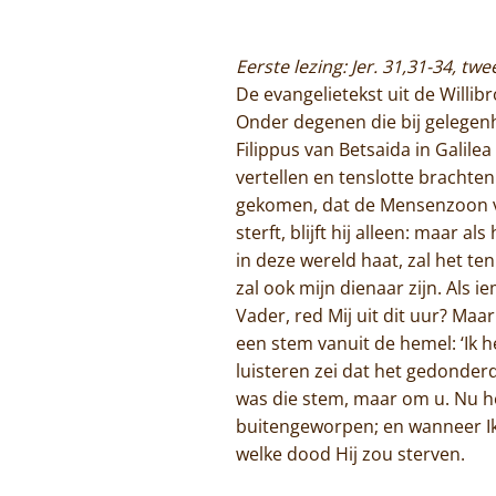
Eerste lezing: Jer. 31,31-34, tw
De evangelietekst uit de Willib
Onder degenen die bij gelegen
Filippus van Betsaida in Galile
vertellen en tenslotte brachte
gekomen, dat de Mensenzoon ver
sterft, blijft hij alleen: maar al
in deze wereld haat, zal het te
zal ook mijn dienaar zijn. Als 
Vader, red Mij uit dit uur? Maa
een stem vanuit de hemel: ‘Ik h
luisteren zei dat het gedonder
was die stem, maar om u. Nu he
buitengeworpen; en wanneer Ik 
welke dood Hij zou sterven.