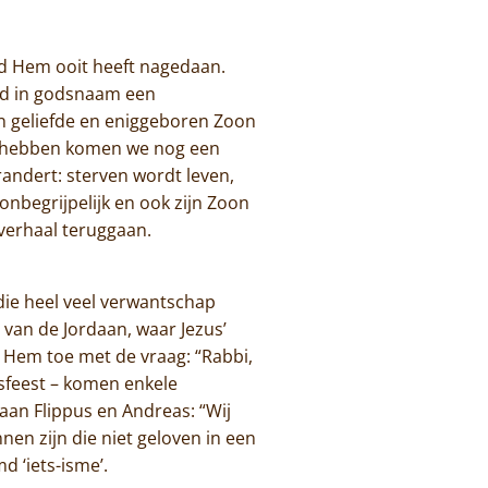
nd Hem ooit heeft nagedaan.
ood in godsnaam een
n geliefde en eniggeboren Zoon
rd hebben komen we nog een
randert: sterven wordt leven,
nbegrijpelijk en ook zijn Zoon
 verhaal teruggaan.
ie heel veel verwantschap
 van de Jordaan, waar Jezus’
Hem toe met de vraag: “Rabbi,
asfeest – komen enkele
aan Flippus en Andreas: “Wij
nen zijn die niet geloven in een
d ‘iets-isme’.