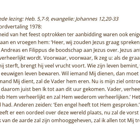
eede lezing: Heb. 5,7-9, evangelie: Johannes 12,20-33
rordvertaling 1978:
heid van het feest optrokken ter aanbidding waren ook eni
a aan en vroegen hem: ‘Heer, wij zouden Jezus graag spreken.
n Andreas en Filippus de boodschap aan Jezus over. Jezus an
heerlijkt wordt. Voorwaar, voorwaar, Ik zeg u: als de graan
s hij sterft, brengt hij veel vrucht voort. Wie zijn leven bemint
n eeuwigen leven bewaren. Wil iemand Mij dienen, dan moet h
iemand Mij dient, zal de Vader hem eren. Nu is mijn ziel ontr
r daarom juist ben Ik tot aan dit uur gekomen. Vader, verhe
eb Hem verheerlijkt en zal Hem wederom verheerlijken.’ Het 
d had. Anderen zeiden: ‘Een engel heeft tot Hem gesproken.’
eft er een oordeel over deze wereld plaats, nu zal de vors
van de aarde zal zijn omhooggeheven, zal ik allen tot Mij tr