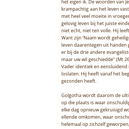
het eigen ik. De woorden van Je
krampachtig aan het leven vas
met heel veel moeite in vroeger
gelovig leven bij het juiste ei
niet echt, niet ten volle. Hij l
Want zijn ‘Naam wordt geheiligd
leven daarentegen uit handen gee
er bij de drie andere evangelist
maar uw wil geschiedde” (Mt 26,
Vader identiek en eensluidend is
loslaten. Hij heeft vanaf het 
gezonden heeft.
Golgotha wordt daarom de ultie
op die plaats is waar onschuld
elke dag opnieuw gekruisigd w
ellende omkomen, waar onschu
helemaal op zichzelf geworpen, 