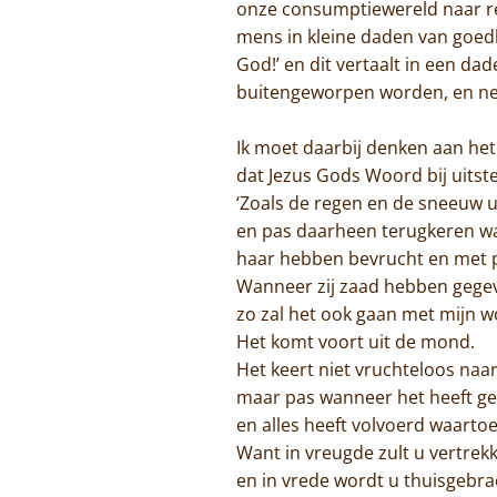
onze consumptiewereld naar res
mens in kleine daden van goedhe
God!’ en dit vertaalt in een da
buitengeworpen worden, en neerd
Ik moet daarbij denken aan he
dat Jezus Gods Woord bij uitst
‘Zoals de regen en de sneeuw 
en pas daarheen terugkeren wa
haar hebben bevrucht en met 
Wanneer zij zaad hebben gegev
zo zal het ook gaan met mijn 
Het komt voort uit de mond.
Het keert niet vruchteloos naar
maar pas wanneer het heeft g
en alles heeft volvoerd waarto
Want in vreugde zult u vertre
en in vrede wordt u thuisgebrach