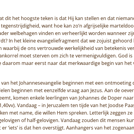
Jammakerij
 dit het hoogste teken is dat Hij kan stellen en dat niema
De kloosterwinkel
tegenstrijdigheid, want hoe kan zo’n afgrijselijke marteld
ader welbehagen vinden en verheerlijkt worden wanneer zij
dt? In het kleine evangeliefragment dat we zojuist gehoo
n waarbij de ons vertrouwde werkelijkheid van betekenis ve
ankorrel moet sterven om zich te vermenigvuldigen. God is o
we daarom maar eerst naar dat merkwaardige begin van het
 van het Johannesevangelie beginnen met een ontmoeting d
delen beginnen met eenzelfde vraag aan Jezus. Aan de oever
emt, komen enkele leerlingen van Johannes de Doper naar 
 1,40vv). Vandaag – in Jeruzalem ten tijde van het Joodse Pa
ken met name, die willen Hem spreken. Letterlijk zeggen ze 
et-gelovigen of half-gelovigen. Vandaag zouden dit mensen kun
 er ‘iets’ is dat hen overstijgt. Aanhangers van het zogenaam