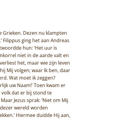
ge Grieken. Dezen nu klampten
’ Filippus ging het aan Andreas
twoordde hun: ‘Het uur is
korrel niet in de aarde valt en
, verliest het, maar wie zijn leven
ij Mij volgen; waar Ik ben, daar
oerd. Wat moet ik zeggen?
erlijk uw Naam!’ Toen kwam er
volk dat er bij stond te
 Maar Jezus sprak: ‘Niet om Mij
t dezer wereld worden
ekken.’ Hiermee duidde Hij aan,