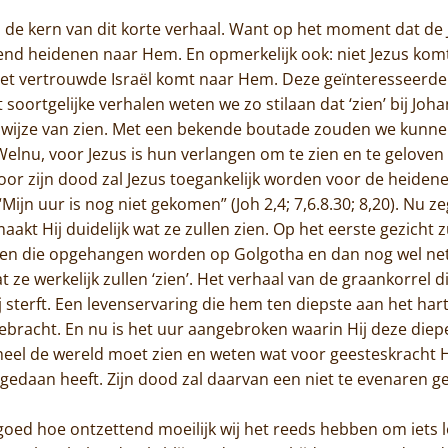
 de kern van dit korte verhaal. Want op het moment dat d
d heidenen naar Hem. En opmerkelijk ook: niet Jezus komt
het vertrouwde Israël komt naar Hem. Deze geïnteresseerden
 soortgelijke verhalen weten we zo stilaan dat ‘zien’ bij Joha
n wijze van zien. Met een bekende boutade zouden we kunnen
 Welnu, voor Jezus is hun verlangen om te zien en te geloven 
oor zijn dood zal Jezus toegankelijk worden voor de heidenen
Mijn uur is nog niet gekomen” (Joh 2,4; 7,6.8.30; 8,20). Nu z
kt Hij duidelijk wat ze zullen zien. Op het eerste gezicht zu
nen die opgehangen worden op Golgotha en dan nog wel net
 ze werkelijk zullen ‘zien’. Het verhaal van de graankorrel d
sterft. Een levenservaring die hem ten diepste aan het hart l
bracht. En nu is het uur aangebroken waarin Hij deze diep
heel de wereld moet zien en weten wat voor geesteskracht
n gedaan heeft. Zijn dood zal daarvan een niet te evenaren 
goed hoe ontzettend moeilijk wij het reeds hebben om iets l