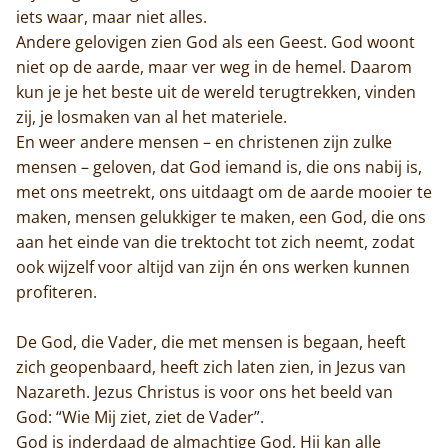
iets waar, maar niet alles.
Andere gelovigen zien God als een Geest. God woont
niet op de aarde, maar ver weg in de hemel. Daarom
kun je je het beste uit de wereld terugtrekken, vinden
zij, je losmaken van al het materiele.
En weer andere mensen – en christenen zijn zulke
mensen – geloven, dat God iemand is, die ons nabij is,
met ons meetrekt, ons uitdaagt om de aarde mooier te
maken, mensen gelukkiger te maken, een God, die ons
aan het einde van die trektocht tot zich neemt, zodat
ook wijzelf voor altijd van zijn én ons werken kunnen
profiteren.
Home
De God, die Vader, die met mensen is begaan, heeft
Trappisten
zich geopenbaard, heeft zich laten zien, in Jezus van
Nazareth. Jezus Christus is voor ons het beeld van
De abdij
God: “Wie Mij ziet, ziet de Vader”.
God is inderdaad de almachtige God, Hij kan alle
Actueel