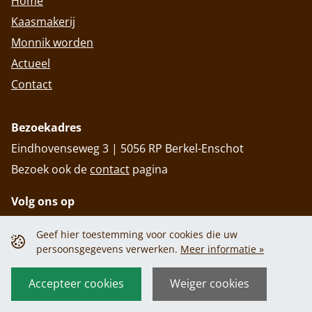
Home
Kaasmakerij
Monnik worden
Actueel
Contact
Bezoekadres
Eindhovenseweg 3 | 5056 RP Berkel-Enschot
Bezoek ook de
contact
pagina
Volg ons op
Geef hier toestemming voor cookies die uw
persoonsgegevens verwerken.
Meer informatie »
Privacy policy
Cookiebeleid
Privacy policy
Cookiebeleid
Accepteer cookies
Weiger cookies
© 2026 Abdij Onze Lieve Vrouw van Koningshoeven