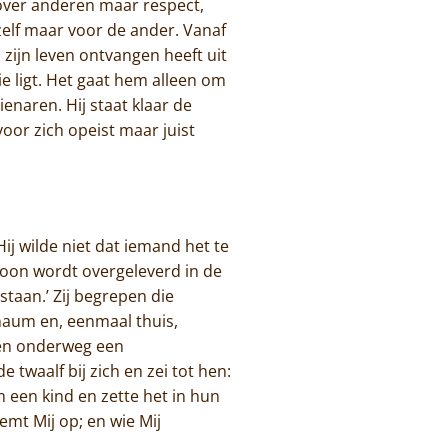
 over anderen maar respect,
hzelf maar voor de ander. Vanaf
 zijn leven ontvangen heeft uit
ie ligt. Het gaat hem alleen om
ienaren. Hij staat klaar de
or zich opeist maar juist
Hij wilde niet dat iemand het te
zoon wordt overgeleverd in de
taan.’ Zij begrepen die
naum en, eenmaal thuis,
den onderweg een
 twaalf bij zich en zei tot hen:
am een kind en zette het in hun
mt Mij op; en wie Mij