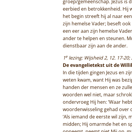
groep/gemeenschap. Jezus is du
eerbied en betrokkenheid. Hij w
het begin streeft hij al naar e
zijn hemelse Vader; beseft ook d
een eer aan zijn hemelse Vader. 
ander te helpen en steunen. M
dienstbaar zijn aan de ander.
e
1
lezing: Wijsheid 2, 12. 17-20; 
De evangelietekst uit de Will
In die tijden gingen Jezus en z
weten kwam, want Hij was bezig
handen der mensen en ze zullen
woorden wel niet, maar schrok
ondervroeg Hij hen: ‘Waar heb
woordenwisseling gehad over de 
‘Als iemand de eerste wil zijn, 
midden; Hij omarmde het en spr
opneemt, neemt niet Mij op, m