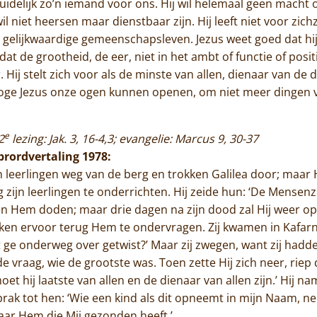
idelijk zo’n iemand voor ons. Hij wil helemaal geen macht
il niet heersen maar dienstbaar zijn. Hij leeft niet voor zic
en gelijkwaardige gemeenschapsleven. Jezus weet goed dat hij
at de grootheid, de eer, niet in het ambt of functie of posit
Hij stelt zich voor als de minste van allen, dienaar van de d
oge Jezus onze ogen kunnen openen, om niet meer dingen vo
e
2
lezing: Jak. 3, 16-4,3; evangelie: Marcus 9, 30-37
ibrordvertaling 1978:
Home
ijn leerlingen weg van de berg en trokken Galilea door; maar 
 zijn leerlingen te onderrichten. Hij zeide hun: ‘De Mensen
Trappisten
 Hem doden; maar drie dagen na zijn dood zal Hij weer ops
ken ervoor terug Hem te ondervragen. Zij kwamen in Kafar
De abdij
t ge onderweg over getwist?’ Maar zij zwegen, want zij had
vraag, wie de grootste was. Toen zette Hij zich neer, riep de
Actueel
moet hij laatste van allen en de dienaar van allen zijn.’ Hij n
Monnik worden
ak tot hen: ‘Wie een kind als dit opneemt in mijn Naam, nee
aar Hem die Mij gezonden heeft.’