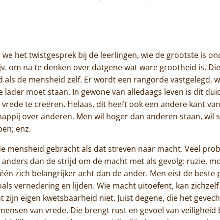
Jammakerij
De kloosterwinkel
we het twistgesprek bij de leerlingen, wie de grootste is o
jv. om na te denken over datgene wat ware grootheid is. Die
d als de mensheid zelf. Er wordt een rangorde vastgelegd, 
e lader moet staan. In gewone van alledaags leven is dit dui
vrede te creëren. Helaas, dit heeft ook een andere kant van
appij over anderen. Men wil hoger dan anderen staan, wil 
ben; enz.
r de mensheid gebracht als dat streven naar macht. Veel p
anders dan de strijd om de macht met als gevolg: ruzie, m
e één zich belangrijker acht dan de ander. Men eist de beste p
als vernedering en lijden. Wie macht uitoefent, kan zichzelf 
t zijn eigen kwetsbaarheid niet. Juist degene, die het geve
 mensen van vrede. Die brengt rust en gevoel van veiligheid