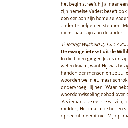
het begin streeft hij al naar e
zijn hemelse Vader; beseft ook d
een eer aan zijn hemelse Vader. 
ander te helpen en steunen. M
dienstbaar zijn aan de ander.
e
1
lezing: Wijsheid 2, 12. 17-20; 
De evangelietekst uit de Will
In die tijden gingen Jezus en z
weten kwam, want Hij was bezig
handen der mensen en ze zullen
woorden wel niet, maar schrok
ondervroeg Hij hen: ‘Waar heb
woordenwisseling gehad over de 
‘Als iemand de eerste wil zijn, 
midden; Hij omarmde het en spr
opneemt, neemt niet Mij op, m