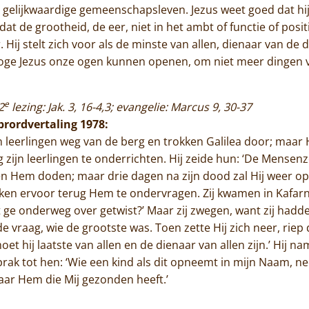
en gelijkwaardige gemeenschapsleven. Jezus weet goed dat hij
at de grootheid, de eer, niet in het ambt of functie of posit
Hij stelt zich voor als de minste van allen, dienaar van de d
oge Jezus onze ogen kunnen openen, om niet meer dingen vo
e
2
lezing: Jak. 3, 16-4,3; evangelie: Marcus 9, 30-37
ibrordvertaling 1978:
ijn leerlingen weg van de berg en trokken Galilea door; maar 
 zijn leerlingen te onderrichten. Hij zeide hun: ‘De Mensen
 Hem doden; maar drie dagen na zijn dood zal Hij weer ops
ken ervoor terug Hem te ondervragen. Zij kwamen in Kafar
t ge onderweg over getwist?’ Maar zij zwegen, want zij had
vraag, wie de grootste was. Toen zette Hij zich neer, riep de
moet hij laatste van allen en de dienaar van allen zijn.’ Hij n
ak tot hen: ‘Wie een kind als dit opneemt in mijn Naam, nee
aar Hem die Mij gezonden heeft.’