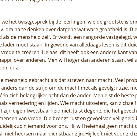
Contact
we het twistgesprek bij de leerlingen, wie de grootste is o
jv. om na te denken over datgene wat ware grootheid is. Die
d als de mensheid zelf. Er wordt een rangorde vastgelegd, 
e lader moet staan. In gewone van alledaags leven is dit dui
vrede te creëren. Helaas, dit heeft ook een andere kant van
appij over anderen. Men wil hoger dan anderen staan, wil 
ben; enz.
r de mensheid gebracht als dat streven naar macht. Veel p
anders dan de strijd om de macht met als gevolg: ruzie, m
e één zich belangrijker acht dan de ander. Men eist de beste p
als vernedering en lijden. Wie macht uitoefent, kan zichzelf 
t zijn eigen kwetsbaarheid niet. Juist degene, die het geve
 mensen van vrede. Die brengt rust en gevoel van veiligheid
idelijk zo’n iemand voor ons. Hij wil helemaal geen macht
il niet heersen maar dienstbaar zijn. Hij leeft niet voor zic