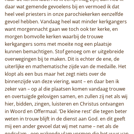
daar wat gemende gevoelens bij en vermoed ik dat
heel veel priesters in onze parochiekerken eenzelfde
gevoel hebben. Vandaag heel wat minder kerkgangers
want morgennacht gaan we toch ook ter kerke, en
morgen bomvolle kerken waarbij de trouwe
kerkgangers soms met moeite nog een plaatsje
kunnen bemachtigen. Stof genoeg om er uitgebreide
overwegingen bij te maken. Dit is echter de ene, de
uiterlijke en mathematische zijde van de medaille. Het
klopt als een bus maar het zegt niets over de
binnenzijde van deze viering, want – en daar ben ik
zeker van – op al die plaatsen komen vandaag trouwe
en overtuigde gelovigen samen, en zullen zij net als wij
hier, bidden, zingen, luisteren en Christus ontvangen
in Woord en Offermaal. ‘De kleine rest’ die tegen beter
weten in trouw blijft in de dienst aan God. en dit geeft
mij een ander gevoel dat wij met name – net als de
godsvlam - een wakende vlam vormen die het vuur van