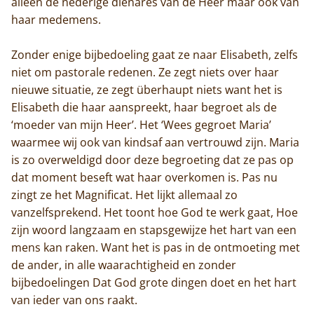
alleen de nederige dienares van de Heer maar ook van
Home
haar medemens.
Trappisten
Zonder enige bijbedoeling gaat ze naar Elisabeth, zelfs
niet om pastorale redenen. Ze zegt niets over haar
De abdij
nieuwe situatie, ze zegt überhaupt niets want het is
Elisabeth die haar aanspreekt, haar begroet als de
Actueel
‘moeder van mijn Heer’. Het ‘Wees gegroet Maria’
waarmee wij ook van kindsaf aan vertrouwd zijn. Maria
Monnik worden
is zo overweldigd door deze begroeting dat ze pas op
dat moment beseft wat haar overkomen is. Pas nu
Contact
zingt ze het Magnificat. Het lijkt allemaal zo
vanzelfsprekend. Het toont hoe God te werk gaat, Hoe
zijn woord langzaam en stapsgewijze het hart van een
mens kan raken. Want het is pas in de ontmoeting met
de ander, in alle waarachtigheid en zonder
bijbedoelingen Dat God grote dingen doet en het hart
van ieder van ons raakt.