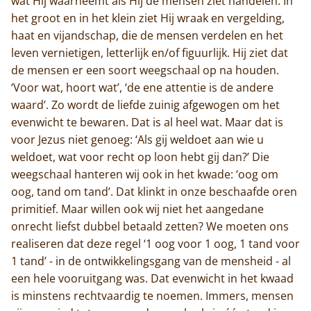
wat Hij waarneemt als Hij de mensen ziet handelen. In
het groot en in het klein ziet Hij wraak en vergelding,
haat en vijandschap, die de mensen verdelen en het
leven vernietigen, letterlijk en/of figuurlijk. Hij ziet dat
de mensen er een soort weegschaal op na houden.
‘Voor wat, hoort wat’, ‘de ene attentie is de andere
waard’. Zo wordt de liefde zuinig afgewogen om het
evenwicht te bewaren. Dat is al heel wat. Maar dat is
voor Jezus niet genoeg: ‘Als gij weldoet aan wie u
weldoet, wat voor recht op loon hebt gij dan?’ Die
weegschaal hanteren wij ook in het kwade: ‘oog om
oog, tand om tand’. Dat klinkt in onze beschaafde oren
primitief. Maar willen ook wij niet het aangedane
onrecht liefst dubbel betaald zetten? We moeten ons
realiseren dat deze regel ‘1 oog voor 1 oog, 1 tand voor
1 tand’ - in de ontwikkelingsgang van de mensheid - al
een hele vooruitgang was. Dat evenwicht in het kwaad
is minstens rechtvaardig te noemen. Immers, mensen