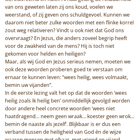
van ons geweten laten zij ons koud, voelen we
weerstand, of zij geven ons schuldgevoel. Kunnen we
daarom niet beter zulke woorden met een flinke korrel
zout weg relativeren? Vindt u ook niet dat God ons
overvraagt? En Jezus, die anders zoveel begrip heeft
voor de zwakheid van de mens? Hij is toch niet
gekomen voor helden en heiligen?
Maar, als wij God en Jezus serieus nemen, moeten we
ook deze woorden proberen goed te verstaan om
ernaar te kunnen leven: “wees heilig, wees volmaakt,
bemin uw vijanden”.
In de eerste lezing valt het op dat de woorden ‘wees
heilig zoals Ik heilig ben’ onmiddellijk gevolgd worden
door andere heel concrete woorden ‘wees niet
haatdragend… neem geen wraak… koester geen wrok…
bemin de naaste als jezelf’. Blijkbaar is er dus een
verband tussen de heiligheid van God én de wijze
waarop mensen met elkaar, met vriend en vijand,