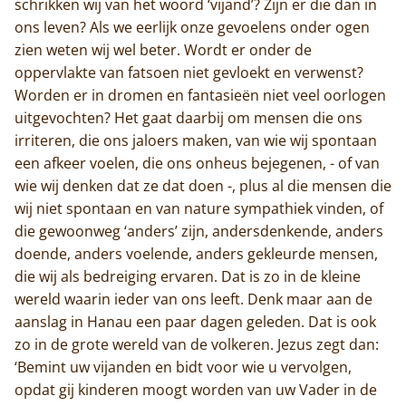
schrikken wij van het woord ‘vijand’? Zijn er die dan in
Trappisten
ons leven? Als we eerlijk onze gevoelens onder ogen
zien weten wij wel beter. Wordt er onder de
De abdij
oppervlakte van fatsoen niet gevloekt en verwenst?
Worden er in dromen en fantasieën niet veel oorlogen
Actueel
uitgevochten? Het gaat daarbij om mensen die ons
irriteren, die ons jaloers maken, van wie wij spontaan
Monnik worden
een afkeer voelen, die ons onheus bejegenen, - of van
Contact
wie wij denken dat ze dat doen -, plus al die mensen die
wij niet spontaan en van nature sympathiek vinden, of
die gewoonweg ‘anders’ zijn, andersdenkende, anders
doende, anders voelende, anders gekleurde mensen,
die wij als bedreiging ervaren. Dat is zo in de kleine
wereld waarin ieder van ons leeft. Denk maar aan de
aanslag in Hanau een paar dagen geleden. Dat is ook
zo in de grote wereld van de volkeren. Jezus zegt dan:
‘Bemint uw vijanden en bidt voor wie u vervolgen,
opdat gij kinderen moogt worden van uw Vader in de