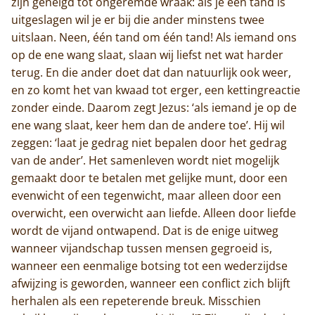
zijn geneigd tot ongeremde wraak: als je één tand is
uitgeslagen wil je er bij die ander minstens twee
uitslaan. Neen, één tand om één tand! Als iemand ons
op de ene wang slaat, slaan wij liefst net wat harder
terug. En die ander doet dat dan natuurlijk ook weer,
en zo komt het van kwaad tot erger, een kettingreactie
zonder einde. Daarom zegt Jezus: ‘als iemand je op de
ene wang slaat, keer hem dan de andere toe’. Hij wil
zeggen: ‘laat je gedrag niet bepalen door het gedrag
van de ander’. Het samenleven wordt niet mogelijk
gemaakt door te betalen met gelijke munt, door een
evenwicht of een tegenwicht, maar alleen door een
overwicht, een overwicht aan liefde. Alleen door liefde
wordt de vijand ontwapend. Dat is de enige uitweg
wanneer vijandschap tussen mensen gegroeid is,
wanneer een eenmalige botsing tot een wederzijdse
afwijzing is geworden, wanneer een conflict zich blijft
Home
herhalen als een repeterende breuk. Misschien