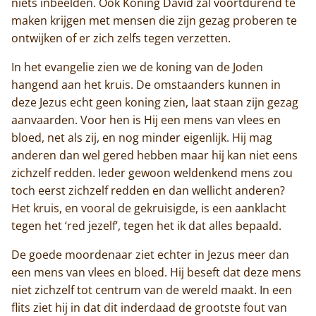
niets inbeelden. Ook Koning David zal voortdurend te
De abdij
maken krijgen met mensen die zijn gezag proberen te
ontwijken of er zich zelfs tegen verzetten.
Actueel
In het evangelie zien we de koning van de Joden
Monnik worden
hangend aan het kruis. De omstaanders kunnen in
deze Jezus echt geen koning zien, laat staan zijn gezag
Contact
aanvaarden. Voor hen is Hij een mens van vlees en
bloed, net als zij, en nog minder eigenlijk. Hij mag
anderen dan wel gered hebben maar hij kan niet eens
zichzelf redden. Ieder gewoon weldenkend mens zou
toch eerst zichzelf redden en dan wellicht anderen?
Het kruis, en vooral de gekruisigde, is een aanklacht
tegen het ‘red jezelf’, tegen het ik dat alles bepaald.
De goede moordenaar ziet echter in Jezus meer dan
een mens van vlees en bloed. Hij beseft dat deze mens
niet zichzelf tot centrum van de wereld maakt. In een
flits ziet hij in dat dit inderdaad de grootste fout van