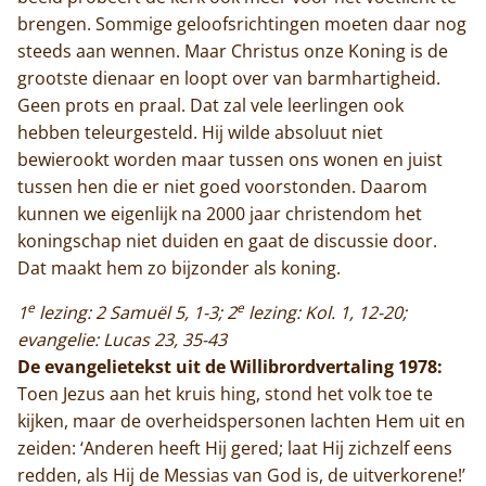
brengen. Sommige geloofsrichtingen moeten daar nog
steeds aan wennen. Maar Christus onze Koning is de
grootste dienaar en loopt over van barmhartigheid.
Geen prots en praal. Dat zal vele leerlingen ook
hebben teleurgesteld. Hij wilde absoluut niet
bewierookt worden maar tussen ons wonen en juist
tussen hen die er niet goed voorstonden. Daarom
kunnen we eigenlijk na 2000 jaar christendom het
koningschap niet duiden en gaat de discussie door.
Dat maakt hem zo bijzonder als koning.
e
e
1
lezing: 2 Samuël 5, 1-3; 2
lezing: Kol. 1, 12-20;
evangelie: Lucas 23, 35-43
De evangelietekst uit de Willibrordvertaling 1978:
Toen Jezus aan het kruis hing, stond het volk toe te
kijken, maar de overheidspersonen lachten Hem uit en
zeiden: ‘Anderen heeft Hij gered; laat Hij zichzelf eens
redden, als Hij de Messias van God is, de uitverkorene!’