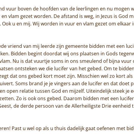
De abdij
nd vuur boven de hoofden van de leerlingen en nu mogen w
uur en vlam gezet worden. De afstand is weg, in Jezus is God 
Actueel
. Ook u en mij. Wij worden in vuur en vlam gezet om elkaar 
Monnik worden
de vriend van mij leerde zijn gemeente bidden met een lucif
Contact
en. Bidden begint doordat wij ons plaatsen in Gods tegenw
en vlam. Nu is dat vuurtje soms in ons smeulend of bijna vu
laatsen ontsteken we die lucifer van het gebed. Om te bidd
egt dat ons gebed kort moet zijn. Misschien wel zo kort als
zuivert. Soms brand je je vingers aan de lucifer en dat doet 
en open relatie tussen God en mijzelf. Uiteindelijk steek je e
zetten. Zo is ook ons gebed. Daarom bidden met een lucifer
Geest, de derde persoon van de Allerheiligste Drie eenheid t
ren! Past u wel op als u thuis dadelijk gaat oefenen met bi