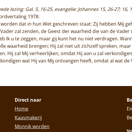
eede lezing: Gal. 5, 16-25, evangelie: Johannes 15, 26-27; 16,
rordvertaling 1978:
worden dat in hun Wet geschreven staat: Zij hebben Mij g
 Vader zal zenden, de Geest der waarheid die van de Vader ui
eb Ik u te zeggen, maar gij kunt het nu niet verdragen. Wan
olle waarheid brengen; Hij zal niet uit zichzelf spreken, maa
 Hij zal Mij verheerlijken, omdat Hij aan u zal verkondigen
verkondigen wat Hij van Mij ontvangen heeft, omdat al wat de 
Direct naar
B
Home
Ei
Kaasmakerij
Be
Monnik worden
Vo