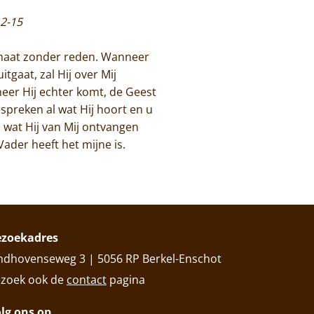
 12-15
ehaat zonder reden. Wanneer
tgaat, zal Hij over Mij
neer Hij echter komt, de Geest
r spreken al wat Hij hoort en u
 wat Hij van Mij ontvangen
Vader heeft het mijne is.
ezoekadres
ndhovenseweg 3 | 5056 RP Berkel-Enschot
zoek ook de
contact
pagina
lg ons op