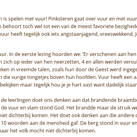
Jammakerij
n is spelen met vuur! Pinksteren gaat over vuur en met vuu
De kloosterwinkel
n behoort toch wel tot een van de meest favoriete bezighed
ur heeft tegelijk ook iets angstaanjagend, vreeswekkend. Je w
uur. In de eerste lezing hoorden we: ‘Er verschenen aan hen
 zich op ieder van hen neerzetten, 4 en allen werden vervul
en in vreemde talen, zoals hun door de Geest werd ingegeven
n die vurige tongetjes boven hun hoofden. Vuur heeft een a
j bekijken maar tegelijk hou je je hart vast want dadelijk sta
 de leerlingen doet ons denken aan dat brandende braamb
in de vuur en vlam stond God. Het brandde maar de struik w
Home
niet dichterbij komen. Het doet ook denken aan die andere
 10 woorden aan de mensheid gaf. De berg stond in vuur en v
Trappisten
aar het volk mocht niet dichterbij komen.