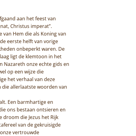
fgaand aan het feest van
gnat, Christus imperat”.
ie van Hem die als Koning van
 de eerste helft van vorige
ijkheden onbeperkt waren. De
ag ligt de klemtoon in het
an Nazareth onze echte gids en
wel op een wijze die
ge het verhaal van deze
m die allerlaatste woorden van
aalt. Een barmhartige en
die ons bestaan ontsieren en
 droom die Jezus het Rijk
afereel van de gekruisigde
t onze vertrouwde