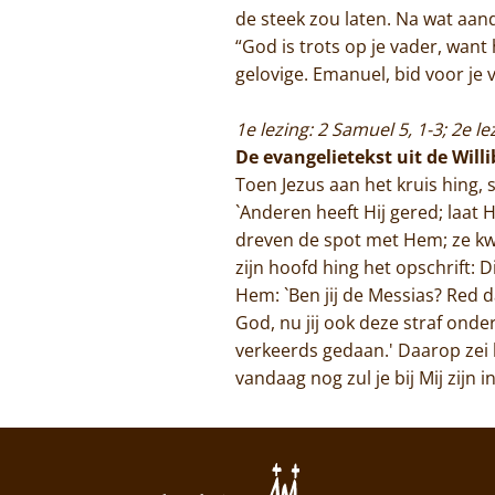
de steek zou laten. Na wat aand
“God is trots op je vader, want 
gelovige. Emanuel, bid voor je
1e lezing: 2 Samuel 5, 1-3; 2e l
De evangelietekst uit de Will
Toen Jezus aan het kruis hing,
`Anderen heeft Hij gered; laat 
dreven de spot met Hem; ze kwa
zijn hoofd hing het opschrift: 
Hem: `Ben jij de Messias? Red d
God, nu jij ook deze straf onder
verkeerds gedaan.' Daarop zei hi
vandaag nog zul je bij Mij zijn in