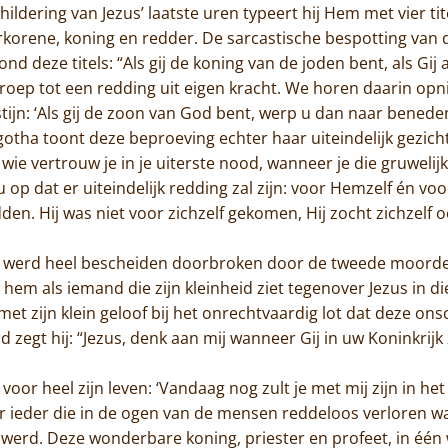
hildering van Jezus’ laatste uren typeert hij Hem met vier tite
tverkorene, koning en redder. De sarcastische bespotting va
nd deze titels: “Als gij de koning van de joden bent, als G
itroep tot een redding uit eigen kracht. We horen daarin op
estijn: ‘Als gij de zoon van God bent, werp u dan naar bened
lgotha toont deze beproeving echter haar uiteindelijk gezic
 wie vertrouw je in je uiterste nood, wanneer je die gruwel
 op dat er uiteindelijk redding zal zijn: voor Hemzelf én v
Home
den. Hij was niet voor zichzelf gekomen, Hij zocht zichzelf oo
Trappisten
 werd heel bescheiden doorbroken door de tweede moordenaa
hem als iemand die zijn kleinheid ziet tegenover Jezus in d
De abdij
t zijn klein geloof bij het onrechtvaardig lot dat deze o
zegt hij: “Jezus, denk aan mij wanneer Gij in uw Koninkrijk z
Actueel
oor heel zijn leven: ‘Vandaag nog zult je met mij zijn in het
Monnik worden
r ieder die in de ogen van de mensen reddeloos verloren w
Contact
werd. Deze wonderbare koning, priester en profeet, in één 