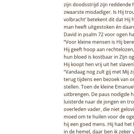
zijn doodsstrijd zijn reddende 
zwaarste misdadiger. Is Hij tro
volbracht’ betekent dit dat Hi
man heeft uitgestoken én daar
David in psalm 72 voor ogen h
“Voor kleine mensen is Hij bere
Hij geeft hoop aan rechtelozen
hun bloed is kostbaar in Zijn o
Hij koopt hen vrij uit het slaven
“Vandaag nog zult gij met Mij 
terug tijdens een bezoek van 
stellen. Toen de kleine Emanue
uitbrengen. De paus nodigde he
luisterde naar de jongen en tr
overleden vader, die niet gelo
moed om te huilen voor de ogen
hij een goed mens. Hij had het
in de hemel, daar ben ik zeker