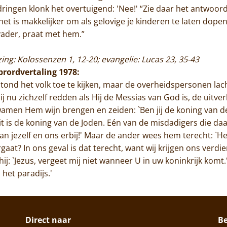
ringen klonk het overtuigend: 'Nee!' “Zie daar het antwoord
het is makkelijker om als gelovige je kinderen te laten dopen
 vader, praat met hem.”
ezing: Kolossenzen 1, 12-20; evangelie: Lucas 23, 35-43
ibrordvertaling 1978:
 stond het volk toe te kijken, maar de overheidspersonen la
Hij nu zichzelf redden als Hij de Messias van God is, de uitv
men Hem wijn brengen en zeiden: `Ben jij de koning van de
Dit is de koning van de Joden. Eén van de misdadigers die d
an jezelf en ons erbij!' Maar de ander wees hem terecht: `He
gaat? In ons geval is dat terecht, want wij krijgen ons verdi
j: `Jezus, vergeet mij niet wanneer U in uw koninkrijk komt.' 
 het paradijs.'
Direct naar
B