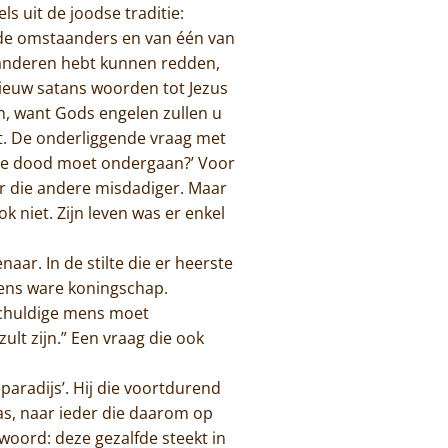
ls uit de joodse traditie:
n de omstaanders en van één van
ij anderen hebt kunnen redden,
nieuw satans woorden tot Jezus
en, want Gods engelen zullen u
ht. De onderliggende vraag met
ijke dood moet ondergaan?’ Voor
oor die andere misdadiger. Maar
k niet. Zijn leven was er enkel
r. In de stilte die er heerste
iens ware koningschap.
nschuldige mens moet
ult zijn.” Een vraag die ook
 paradijs’. Hij die voortdurend
as, naar ieder die daarom op
woord: deze gezalfde steekt in