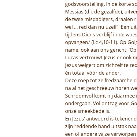
godsvoorstelling. In de korte sc
Messias (d.i. de gezalfde), ui
de twee misdadigers, draaien ro
wel … red dan nu uzelf”. Een u
tijdens Diens verblijf in de wo
opvangen.’ (Lc 4,10-11). Op Go
name, ook aan ons gericht: ‘Op
Lucas vertrouwt Jezus er ook nu
Jezus weigert om zichzelf te red
én totaal vóór de ander.
Deze roep tot zelfredzaamheid
na al het geschreeuw horen we 
Schroomvol komt hij daarmee me
ondergaan. Vol ontzag voor God 
onze smeekbede is.
En Jezus’ antwoord is tekenend v
zijn reddende hand uitstak naa
een of andere wijze verworpen 