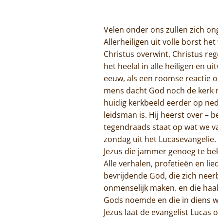
Velen onder ons zullen zich on
Allerheiligen uit volle borst he
Christus overwint, Christus re
het heelal in alle heiligen en u
eeuw, als een roomse reactie o
mens dacht God noch de kerk n
huidig kerkbeeld eerder op ned
leidsman is. Hij heerst over – 
tegendraads staat op wat we v
zondag uit het Lucasevangelie. 
Jezus die jammer genoeg te bek
Alle verhalen, profetieën en li
bevrijdende God, die zich nee
onmenselijk maken. en die haa
Gods noemde en die in diens wo
Jezus laat de evangelist Lucas