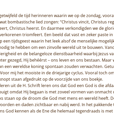
Jammakerij
getwijfeld de tijd herinneren waarin we op de zondag, voora
De kloosterwinkel
t wat bombastische lied zongen: “Christus vincit, Christus re
geert, Christus heerst. En daarmee verkondigden we de glor
itverkorenen triomfeert. Een beeld dat vast en zeker paste in
p een tijdsgeest waarin het leek alsof de menselijke mogel
odig te hebben om een zinvolle wereld uit te bouwen. Vanda
erigheid en de belangeloze dienstbaarheid waarbij Jezus v
beter gezegd, Hij behéérst – ons leven en ons bestaan. Maar 
an een wereldse koning spontaan zouden verwachten. Getui
Voor mij het mooiste in de driejarige cyclus. Vooral toch o
nopt staan afgedrukt op de voorzijde van ons boekje.
ederen uit de H. Schrift leren ons dat God een God is die afd
rbuigt omdat Hij begaan is met zoveel vormen van onmacht 
ks staan op de droom die God met mens en wereld heeft. De
orden en daden zichtbaar en nabij werd. In het pakkende t
 ons God kennen als de Ene die helemaal tegendraads is me