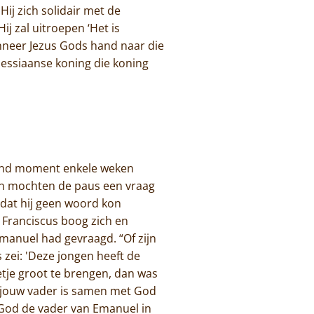
Hij zich solidair met de
ij zal uitroepen ‘Het is
anneer Jezus Gods hand naar die
Messiaanse koning die koning
kkend moment enkele weken
ren mochten de paus een vraag
 dat hij geen woord kon
s Franciscus boog zich en
Emanuel had gevraagd. “Of zijn
zei: 'Deze jongen heeft de
etje groot te brengen, dan was
l, jouw vader is samen met God
t God de vader van Emanuel in