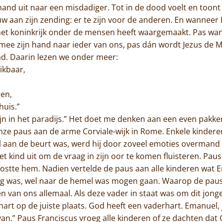
hand uit naar een misdadiger. Tot in de dood voelt en toont 
uw aan zijn zending: er te zijn voor de anderen. En wanneer H
j het koninkrijk onder de mensen heeft waargemaakt. Pas w
mee zijn hand naar ieder van ons, pas dán wordt Jezus de 
ad. Daarin lezen we onder meer:
ikbaar,
,
gen,
huis.”
zijn in het paradijs.” Het doet me denken aan een even pa
onze paus aan de arme Corviale-wijk in Rome. Enkele kinde
l aan de beurt was, werd hij door zoveel emoties overmand
t kind uit om de vraag in zijn oor te komen fluisteren. Pau
oostte hem. Nadien vertelde de paus aan alle kinderen wat 
vig was, wel naar de hemel was mogen gaan. Waarop de paus 
 van ons allemaal. Als deze vader in staat was om dit jong
 hart op de juiste plaats. God heeft een vaderhart. Emanue
 van.” Paus Franciscus vroeg alle kinderen of ze dachten da