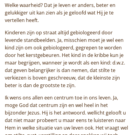
Trappisten
Welke waarheid? Dat je leven er anders, beter en
gelukkiger uit kan zien als je geloofd wat Hij je te
De abdij
vertellen heeft.
Kinderen zijn op straat altijd gebiologeerd door
Actueel
levende standbeelden. Ja, misschien moet je wel een
kind zijn om ook gebiologeerd, gegrepen te worden
Monnik worden
door het kerstgebeuren. Het kind in de kribbe kun je
Contact
maar begrijpen, wanneer je wordt als een kind: d.w.z.
dat geven belangrijker is dan nemen, dat stilte te
verkiezen is boven geschreeuw, dat de kleinste zijn
beter is dan de grootste te zijn.
Ik wens ons allen een centrum toe in ons leven. Ja,
moge God dat centrum zijn en wel heel in het
bijzonder Jezus. Hij is het antwoord. wellicht gelooft u
dat niet maar probeert u maar eens te luisteren naar
Hem in welke situatie van uw leven ook. Het vraagt wel