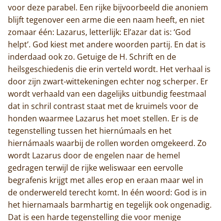
voor deze parabel. Een rijke bijvoorbeeld die anoniem
blijft tegenover een arme die een naam heeft, en niet
zomaar één: Lazarus, letterlijk: El’azar dat is: ‘God
helpt’. God kiest met andere woorden partij. En dat is
inderdaad ook zo. Getuige de H. Schrift en de
heilsgeschiedenis die erin verteld wordt. Het verhaal is
door zijn zwart-wittekeningen echter nog scherper. Er
wordt verhaald van een dagelijks uitbundig feestmaal
dat in schril contrast staat met de kruimels voor de
honden waarmee Lazarus het moet stellen. Er is de
tegenstelling tussen het hiernúmaals en het
hiernámaals waarbij de rollen worden omgekeerd. Zo
wordt Lazarus door de engelen naar de hemel
gedragen terwijl de rijke weliswaar een eervolle
begrafenis krijgt met alles erop en eraan maar wel in
de onderwereld terecht komt. In één woord: God is in
het hiernamaals barmhartig en tegelijk ook ongenadig.
Dat is een harde tegenstelling die voor menige