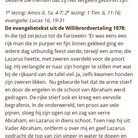
e
e
1
lezing: Amos 6, 1a. 4-7; 2
lezing: 1 Tim. 6, 11-16;
evangelie: Lucas 16, 19-31
De evangelietekst uit de Willibrordvertaling 1978:
In die tijd zei Jezus tot de Farizeeën: ‘Er was eens een
rijk man die in purper en fijn linnen gekleed ging en
iedere dag uitbundig feest vierde, terwijl een arme, die
Lazarus heette, met zweren overdekt voor de poort
lag. Hij verlangde er naar zijn honger te stillen met wat
bij de rijkaard van de tafel viel. Ja, zelfs kwamen honden
zijn zweren likken. Nu gebeurde het dat de arme stierf
en door de engelen in de schoot van Abraham werd
gedragen. De rijke stierf ook en kreeg een eervolle
begrafenis. In de onderwereld, ten prooi aan vele
pijnen, sloeg hij zijn ogen op en zag van verre
Abraham, en Lazarus in diens schoot. Toen riep hij uit:
Vader Abraham, ontferm u over mij en geef Lazarus
opdracht de top van zijn vinger in water te dopen en