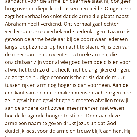
aandacht voor die arme. En daarmee slaat hij ook geen
brug over de diepe kloof tussen hen beide. Omgekeerd
zegt het verhaal ook niet dat de arme die plaats naast
Abraham heeft verdiend. Ons verhaal gaat echter
verder dan deze overbekende bedenkingen. Lazarus is
gewoon de arme bedelaar bij de poort waar iedereen
langs loopt zonder op hem acht te slaan. Hij is een van
de meer dan tien procent structurele armen, die
onzichtbaar zijn voor al wie goed bemiddeld is en voor
Home
al wie het toch zó druk heeft met belangrijkere dingen.
Zo zorgt de huidige economische crisis dat de muur
Trappisten
tussen rijk en arm nog hoger is dan voorheen. Aan de
ene kant van die muur maken mensen zich zorgen hoe
De abdij
ze in gewicht en gewichtigheid moeten afvallen terwijl
aan de andere kant zoveel meer mensen niet weten
Actueel
hoe de knagende honger te stillen. Door aan deze
arme een naam te geven drukt Jezus uit dat God
Monnik worden
duidelijk kiest voor de arme en trouw blijft aan hen. Hij