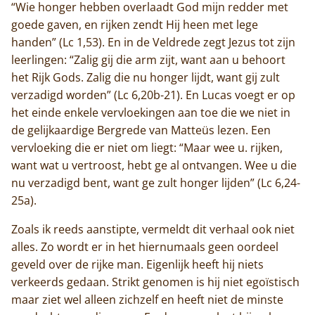
“Wie honger hebben overlaadt God mijn redder met
goede gaven, en rijken zendt Hij heen met lege
handen” (Lc 1,53). En in de Veldrede zegt Jezus tot zijn
leerlingen: “Zalig gij die arm zijt, want aan u behoort
het Rijk Gods. Zalig die nu honger lijdt, want gij zult
verzadigd worden” (Lc 6,20b-21). En Lucas voegt er op
het einde enkele vervloekingen aan toe die we niet in
de gelijkaardige Bergrede van Matteüs lezen. Een
vervloeking die er niet om liegt: “Maar wee u. rijken,
want wat u vertroost, hebt ge al ontvangen. Wee u die
nu verzadigd bent, want ge zult honger lijden” (Lc 6,24-
25a).
Zoals ik reeds aanstipte, vermeldt dit verhaal ook niet
alles. Zo wordt er in het hiernumaals geen oordeel
geveld over de rijke man. Eigenlijk heeft hij niets
verkeerds gedaan. Strikt genomen is hij niet egoïstisch
maar ziet wel alleen zichzelf en heeft niet de minste