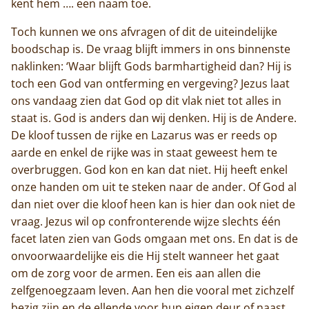
kent hem …. een naam toe.
Contact
Toch kunnen we ons afvragen of dit de uiteindelijke
boodschap is. De vraag blijft immers in ons binnenste
naklinken: ‘Waar blijft Gods barmhartigheid dan? Hij is
toch een God van ontferming en vergeving? Jezus laat
ons vandaag zien dat God op dit vlak niet tot alles in
staat is. God is anders dan wij denken. Hij is de Andere.
De kloof tussen de rijke en Lazarus was er reeds op
aarde en enkel de rijke was in staat geweest hem te
overbruggen. God kon en kan dat niet. Hij heeft enkel
onze handen om uit te steken naar de ander. Of God al
dan niet over die kloof heen kan is hier dan ook niet de
vraag. Jezus wil op confronterende wijze slechts één
facet laten zien van Gods omgaan met ons. En dat is de
onvoorwaardelijke eis die Hij stelt wanneer het gaat
om de zorg voor de armen. Een eis aan allen die
zelfgenoegzaam leven. Aan hen die vooral met zichzelf
bezig zijn en de ellende voor hun eigen deur of naast