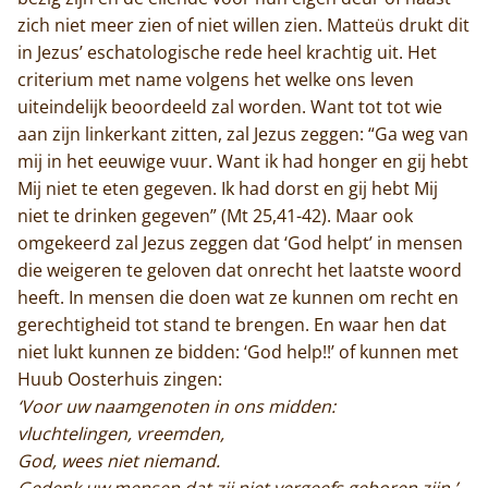
zich niet meer zien of niet willen zien. Matteüs drukt dit
in Jezus’ eschatologische rede heel krachtig uit. Het
criterium met name volgens het welke ons leven
uiteindelijk beoordeeld zal worden. Want tot tot wie
aan zijn linkerkant zitten, zal Jezus zeggen: “Ga weg van
mij in het eeuwige vuur. Want ik had honger en gij hebt
Mij niet te eten gegeven. Ik had dorst en gij hebt Mij
niet te drinken gegeven” (Mt 25,41-42). Maar ook
omgekeerd zal Jezus zeggen dat ‘God helpt’ in mensen
die weigeren te geloven dat onrecht het laatste woord
heeft. In mensen die doen wat ze kunnen om recht en
gerechtigheid tot stand te brengen. En waar hen dat
niet lukt kunnen ze bidden: ‘God help!!’ of kunnen met
Huub Oosterhuis zingen:
‘Voor uw naamgenoten in ons midden:
vluchtelingen, vreemden,
God, wees niet niemand.
Gedenk uw mensen dat zij niet vergeefs geboren zijn.’