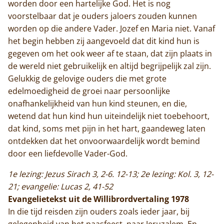
worden door een hartelijke God. Het is nog
voorstelbaar dat je ouders jaloers zouden kunnen
worden op die andere Vader. Jozef en Maria niet. Vanaf
het begin hebben zij aangevoeld dat dit kind hun is
gegeven om het ook weer af te staan, dat zijn plaats in
de wereld niet gebruikelijk en altijd begrijpelijk zal zijn.
Gelukkig de gelovige ouders die met grote
edelmoedigheid de groei naar persoonlijke
onafhankelijkheid van hun kind steunen, en die,
wetend dat hun kind hun uiteindelijk niet toebehoort,
dat kind, soms met pijn in het hart, gaandeweg laten
ontdekken dat het onvoorwaardelijk wordt bemind
door een liefdevolle Vader-God.
1e lezing: Jezus Sirach 3, 2-6. 12-13; 2e lezing: Kol. 3, 12-
21; evangelie: Lucas 2, 41-52
Evangelietekst uit de Willibrordvertaling 1978
In die tijd reisden zijn ouders zoals ieder jaar, bij
gelegenheid van het paasfeest, naar Jeruzalem. En