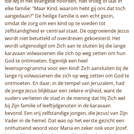
die wij in het evangelie hoorden, niet vroeg of laat in
elke familie: "Maar Kind, waarom hebt gij ons dat toch
Home
aangedaan?" De heilige Familie is een echt gezin,
omdat de zorg om een kind op te voeden tot
Trappisten
zelfstandigheid er centraal staat. De opgroeiende Jezus
wordt niet betutteld of overdreven gekoesterd. Het
De abdij
wordt uitgenodigd om Zich aan te sluiten bij die lange
Actueel
karavaan volwassenen die zich op weg zetten om hun
God te ontmoeten. Eigenlijk een heel
Monnik worden
levensprogramma voor een kind! Zich aansluiten bij de
lange rij volwassenen die zich op weg zetten om God te
Contact
ontmoeten. En daar, in de tempel van Jeruzalem, had
de jonge Jezus blijkbaar een zekere vrijheid, want de
ouders verlieten de stad in de mening dat Hij Zich wel
bij Zijn familie of leeftijdgenoten in de karavaan
bevond. Een vrij zelfstandige jongen, die Jezus! van Zijn
Vader in de hemel. Dat was op het eerste gezicht een
onthutsend woord voor Maria en zeker ook voor Jozef.