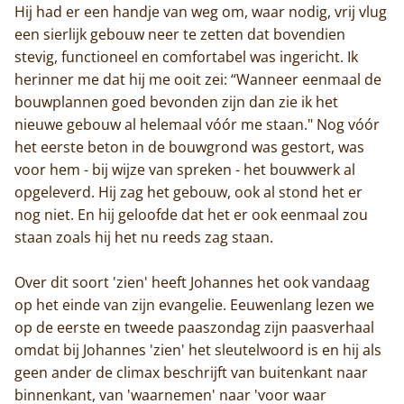
Hij had er een handje van weg om, waar nodig, vrij vlug
een sierlijk gebouw neer te zetten dat bovendien
stevig, functioneel en comfortabel was ingericht. Ik
herinner me dat hij me ooit zei: “Wanneer eenmaal de
bouwplannen goed bevonden zijn dan zie ik het
nieuwe gebouw al helemaal vóór me staan." Nog vóór
het eerste beton in de bouwgrond was gestort, was
voor hem - bij wijze van spreken - het bouwwerk al
opgeleverd. Hij zag het gebouw, ook al stond het er
nog niet. En hij geloofde dat het er ook eenmaal zou
staan zoals hij het nu reeds zag staan.
Over dit soort 'zien' heeft Johannes het ook vandaag
op het einde van zijn evangelie. Eeuwenlang lezen we
op de eerste en tweede paaszondag zijn paasverhaal
omdat bij Johannes 'zien' het sleutelwoord is en hij als
geen ander de climax beschrijft van buitenkant naar
binnenkant, van 'waarnemen' naar 'voor waar