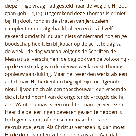
diepzinnige vraag had gesteld naar de weg die Hij zou
gaan (Joh. 14,15). Uitgerekend deze Thomas is er niet
bij. Hij doolt rond in de straten van Jeruzalem,
compleet onderuitgehaald, alleen en in zichzelf
gekeerd omdat hij nu aan niets of niemand nog enige
boodschap heeft. En blijkbaar op de achtste dag van
de week - de dag waarop volgens de Schriften de
Messias zal verschijnen, de dag ook van de voltooiing -
op de eerste dag van de nieuwe week zoekt Thomas
opnieuw aansluiting. Maar het weerzien werkt als een
anticlimax. Hij herkent en begrijpt zijn tochtgenoten
niet. Hij voelt zich als een toeschouwer, een vreemde
die afstand neemt van de ongekende vreugde die hij
ziet. Want Thomas is een nuchter man. De verrezen
Heer die de leerlingen beweren gezien te hebben is
toch geen spook of een schim maar het is de
gekruisigde Jezus. Als Christus verrezen is, dan moet
Hij de door wonden getekende Jezus zijn. Aan dat