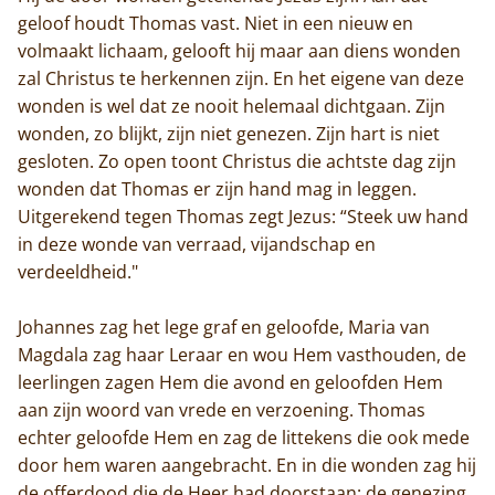
geloof houdt Thomas vast. Niet in een nieuw en
volmaakt lichaam, gelooft hij maar aan diens wonden
zal Christus te herkennen zijn. En het eigene van deze
wonden is wel dat ze nooit helemaal dichtgaan. Zijn
wonden, zo blijkt, zijn niet genezen. Zijn hart is niet
Home
gesloten. Zo open toont Christus die achtste dag zijn
wonden dat Thomas er zijn hand mag in leggen.
Trappisten
Uitgerekend tegen Thomas zegt Jezus: “Steek uw hand
in deze wonde van verraad, vijandschap en
De abdij
verdeeldheid."
Actueel
Johannes zag het lege graf en geloofde, Maria van
Magdala zag haar Leraar en wou Hem vasthouden, de
Monnik worden
leerlingen zagen Hem die avond en geloofden Hem
Contact
aan zijn woord van vrede en verzoening. Thomas
echter geloofde Hem en zag de littekens die ook mede
door hem waren aangebracht. En in die wonden zag hij
de offerdood die de Heer had doorstaan: de genezing