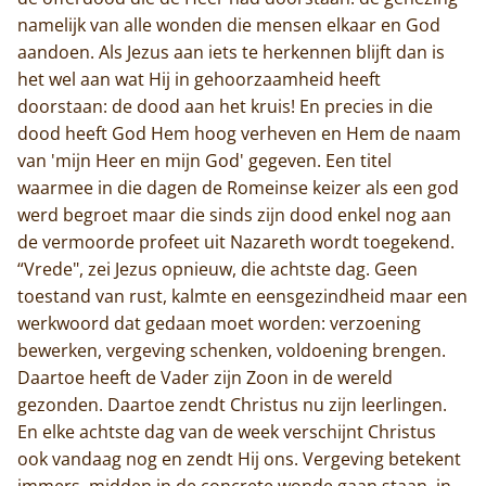
namelijk van alle wonden die mensen elkaar en God
aandoen. Als Jezus aan iets te herkennen blijft dan is
het wel aan wat Hij in gehoorzaamheid heeft
doorstaan: de dood aan het kruis! En precies in die
dood heeft God Hem hoog verheven en Hem de naam
van 'mijn Heer en mijn God' gegeven. Een titel
waarmee in die dagen de Romeinse keizer als een god
werd begroet maar die sinds zijn dood enkel nog aan
de vermoorde profeet uit Nazareth wordt toegekend.
“Vrede", zei Jezus opnieuw, die achtste dag. Geen
toestand van rust, kalmte en eensgezindheid maar een
werkwoord dat gedaan moet worden: verzoening
bewerken, vergeving schenken, voldoening brengen.
Daartoe heeft de Vader zijn Zoon in de wereld
gezonden. Daartoe zendt Christus nu zijn leerlingen.
En elke achtste dag van de week verschijnt Christus
ook vandaag nog en zendt Hij ons. Vergeving betekent
immers, midden in de concrete wonde gaan staan, in