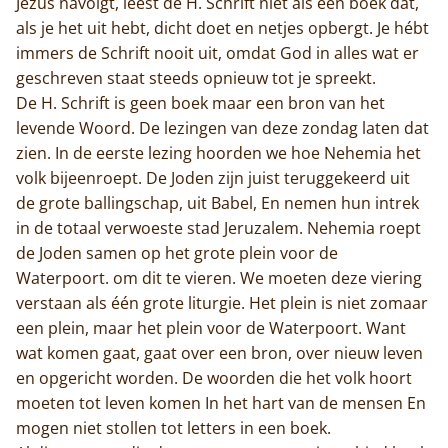
Jezus navolgt, leest de H. Schrift niet als een boek dat,
als je het uit hebt, dicht doet en netjes opbergt. Je hébt
immers de Schrift nooit uit, omdat God in alles wat er
geschreven staat steeds opnieuw tot je spreekt.
De H. Schrift is geen boek maar een bron van het
levende Woord. De lezingen van deze zondag laten dat
zien. In de eerste lezing hoorden we hoe Nehemia het
volk bijeenroept. De Joden zijn juist teruggekeerd uit
de grote ballingschap, uit Babel, En nemen hun intrek
in de totaal verwoeste stad Jeruzalem. Nehemia roept
de Joden samen op het grote plein voor de
Waterpoort. om dit te vieren. We moeten deze viering
verstaan als één grote liturgie. Het plein is niet zomaar
een plein, maar het plein voor de Waterpoort. Want
wat komen gaat, gaat over een bron, over nieuw leven
en opgericht worden. De woorden die het volk hoort
moeten tot leven komen In het hart van de mensen En
mogen niet stollen tot letters in een boek.
Home