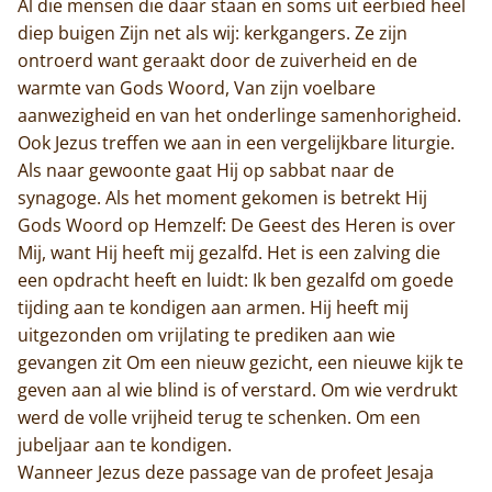
Al die mensen die daar staan en soms uit eerbied heel
diep buigen Zijn net als wij: kerkgangers. Ze zijn
Trappisten
ontroerd want geraakt door de zuiverheid en de
warmte van Gods Woord, Van zijn voelbare
De abdij
aanwezigheid en van het onderlinge samenhorigheid.
Ook Jezus treffen we aan in een vergelijkbare liturgie.
Actueel
Als naar gewoonte gaat Hij op sabbat naar de
synagoge. Als het moment gekomen is betrekt Hij
Monnik worden
Gods Woord op Hemzelf: De Geest des Heren is over
Contact
Mij, want Hij heeft mij gezalfd. Het is een zalving die
een opdracht heeft en luidt: Ik ben gezalfd om goede
tijding aan te kondigen aan armen. Hij heeft mij
uitgezonden om vrijlating te prediken aan wie
gevangen zit Om een nieuw gezicht, een nieuwe kijk te
geven aan al wie blind is of verstard. Om wie verdrukt
werd de volle vrijheid terug te schenken. Om een
jubeljaar aan te kondigen.
Wanneer Jezus deze passage van de profeet Jesaja