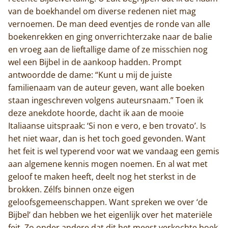
van de boekhandel om diverse redenen niet mag
vernoemen. De man deed eventjes de ronde van alle
boekenrekken en ging onverrichterzake naar de balie
en vroeg aan de lieftallige dame of ze misschien nog
wel een Bijbel in de aankoop hadden. Prompt
antwoordde de dame: “Kunt u mij de juiste
familienaam van de auteur geven, want alle boeken
staan ingeschreven volgens auteursnaam.” Toen ik
deze anekdote hoorde, dacht ik aan de mooie
Italiaanse uitspraak: ‘Si non e vero, e ben trovato’. Is
het niet waar, dan is het toch goed gevonden. Want
het feit is wel typerend voor wat we vandaag een gemis
aan algemene kennis mogen noemen. En al wat met
geloof te maken heeft, deelt nog het sterkst in de
brokken. Zélfs binnen onze eigen
geloofsgemeenschappen. Want spreken we over ‘de
Bijbel’ dan hebben we het eigenlijk over het materiële
feit. Zo onder andere dat dit het meest verkochte boek