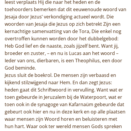
leest verplaats Hij die naar het heden en de
toehoorders bemerken dat dit eeuwenoude woord van
Jesaja door Jezus’ verkondiging actueel wordt. Die
woorden van Jesaja die Jezus op zich betrekt Zijn een
kernachtige samenvatting van de Tora, Die enkel nog
overtroffen kunnen worden door het dubbelgebod:
Heb God lief en de naaste, zoals jijzelf bent. Want jij,
broeder en zuster, – en nu is Lucas aan het woord –
Ieder van ons, dierbaren, is een Theophilus, een door
God beminde.
Jezus sluit de boekrol. De mensen zijn verbaasd en
kijkend stilzwijgend naar Hem. En dan zegt Jezus:
heden gaat dit Schriftwoord in vervulling. Want wat er
toen gebeurde in Jeruzalem bij de Waterpoort, wat er
toen ook in de synagoge van Kafarnaüm gebeurde dat
gebeurt ook hier en nu in deze kerk en op alle plaatsen
waar mensen zijn Woord horen en beluisteren met
hun hart. Waar ook ter wereld mensen Gods spreken