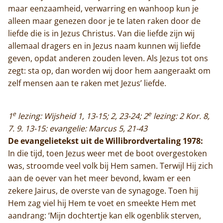
Actueel
maar eenzaamheid, verwarring en wanhoop kun je
alleen maar genezen door je te laten raken door de
Monnik worden
liefde die is in Jezus Christus. Van die liefde zijn wij
allemaal dragers en in Jezus naam kunnen wij liefde
Contact
geven, opdat anderen zouden leven. Als Jezus tot ons
zegt: sta op, dan worden wij door hem aangeraakt om
zelf mensen aan te raken met Jezus’ liefde.
e
e
1
lezing: Wijsheid 1, 13-15; 2, 23-24; 2
lezing: 2 Kor. 8,
7. 9. 13-15: evangelie: Marcus 5, 21-43
De evangelietekst uit de Willibrordvertaling 1978:
In die tijd, toen Jezus weer met de boot overgestoken
was, stroomde veel volk bij Hem samen. Terwijl Hij zich
aan de oever van het meer bevond, kwam er een
zekere Jairus, de overste van de synagoge. Toen hij
Hem zag viel hij Hem te voet en smeekte Hem met
aandrang: ‘Mijn dochtertje kan elk ogenblik sterven,