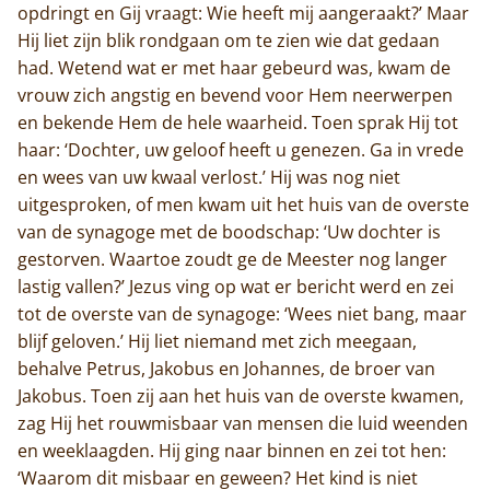
opdringt en Gij vraagt: Wie heeft mij aangeraakt?’ Maar
Hij liet zijn blik rondgaan om te zien wie dat gedaan
had. Wetend wat er met haar gebeurd was, kwam de
vrouw zich angstig en bevend voor Hem neerwerpen
en bekende Hem de hele waarheid. Toen sprak Hij tot
haar: ‘Dochter, uw geloof heeft u genezen. Ga in vrede
en wees van uw kwaal verlost.’ Hij was nog niet
uitgesproken, of men kwam uit het huis van de overste
van de synagoge met de boodschap: ‘Uw dochter is
gestorven. Waartoe zoudt ge de Meester nog langer
lastig vallen?’ Jezus ving op wat er bericht werd en zei
tot de overste van de synagoge: ‘Wees niet bang, maar
blijf geloven.’ Hij liet niemand met zich meegaan,
behalve Petrus, Jakobus en Johannes, de broer van
Jakobus. Toen zij aan het huis van de overste kwamen,
zag Hij het rouwmisbaar van mensen die luid weenden
en weeklaagden. Hij ging naar binnen en zei tot hen:
‘Waarom dit misbaar en geween? Het kind is niet