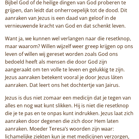
Bijbel God of de heilige dingen van God proberen te
grijpen, dan leidt dat onherroepelijk tot de dood. Dit
aanraken van Jezus is een daad van geloof in de
vernieuwende kracht van God en dat schenkt leven.
Want ja, we kunnen wel verlangen naar die resetknop,
maar waarom? Willen wijzelf weer greep krijgen op ons
leven of willen wij gereset worden zoals God ons
bedoeld heeft als mensen die door God zijn
aangeraakt om ten volle te leven en gelukkig te zijn.
Jezus aanraken betekent vooral je door Jezus láten
aanraken. Dat leert ons het dochtertje van Jairus.
Home
Jezus is dus niet zomaar een medicijn dat je tegen van
alles en nog wat kunt slikken. Hij is niet die resetknop
Trappisten
die je te pas en te onpas kunt indrukken. Jezus laat zich
aanraken door degenen die zich door Hem laten
De abdij
aanraken. Moeder Teresa’s woorden zijn waar:
lichamelijke ziekten kun je met medicijnen verzorgen,