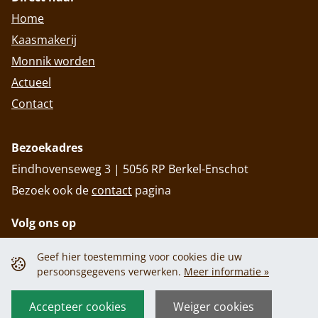
Home
Kaasmakerij
Monnik worden
Actueel
Contact
Bezoekadres
Eindhovenseweg 3 | 5056 RP Berkel-Enschot
Bezoek ook de
contact
pagina
Volg ons op
Geef hier toestemming voor cookies die uw
persoonsgegevens verwerken.
Meer informatie »
Privacy policy
Cookiebeleid
Privacy policy
Cookiebeleid
Accepteer cookies
Weiger cookies