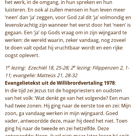
het werk, in de omgang, in hun spreken en hun
luisteren. En ook al zullen mensen in hun leven meer
‘neen’ dan ‘ja’ zeggen, voor God zal dit ‘ja’ volmondig en
levenskrachtig zijn wanneer het eerst door het ‘neen’ is
gegaan. Een ‘ja’ op Gods vraag om in zijn wijngaard te
werken: de wereld waarin, zeker vandaag, nog zoveel
te doen valt opdat hij vruchtbaar wordt en een rijke
oogst oplevert.
e
e
1
lezing: Ezechiël 18, 25-28; 2
lezing: Filippenzen 2, 1-
11; evangelie: Matteüs 21, 28-32
Evangelietekst uit de Willibrordvertaling 1978
:
In die tijd zei Jezus tot de hogepriesters en oudsten
van het volk: ‘Wat denkt ge van het volgende? Een man
had twee zonen. Hij ging naar de eerste toe en zei: Mijn
zoon, ga vandaag werken in mijn wijngaard. Goed
vader, antwoordde deze, maar hij deed het niet. Toen
ging hij naar de tweede en zei hetzelfde. Deze
antwoordde: Neen, ik wil niet; maar later kreeg hij spijt