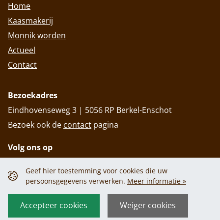
Home
Kaasmakerij
Monnik worden
Actueel
Contact
Bezoekadres
Eindhovenseweg 3 | 5056 RP Berkel-Enschot
Bezoek ook de
contact
pagina
Volg ons op
Geef hier toestemming voor cookies die uw
persoonsgegevens verwerken.
Meer informatie »
Privacy policy
Cookiebeleid
Privacy policy
Cookiebeleid
Accepteer cookies
Weiger cookies
© 2026 Abdij Onze Lieve Vrouw van Koningshoeven