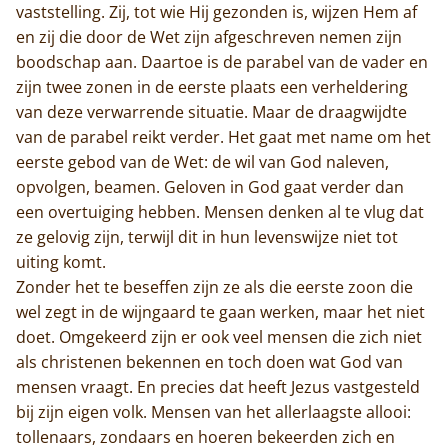
Actueel
vaststelling. Zij, tot wie Hij gezonden is, wijzen Hem af
en zij die door de Wet zijn afgeschreven nemen zijn
Monnik worden
boodschap aan. Daartoe is de parabel van de vader en
zijn twee zonen in de eerste plaats een verheldering
Contact
van deze verwarrende situatie. Maar de draagwijdte
van de parabel reikt verder. Het gaat met name om het
eerste gebod van de Wet: de wil van God naleven,
opvolgen, beamen. Geloven in God gaat verder dan
een overtuiging hebben. Mensen denken al te vlug dat
ze gelovig zijn, terwijl dit in hun levenswijze niet tot
uiting komt.
Zonder het te beseffen zijn ze als die eerste zoon die
wel zegt in de wijngaard te gaan werken, maar het niet
doet. Omgekeerd zijn er ook veel mensen die zich niet
als christenen bekennen en toch doen wat God van
mensen vraagt. En precies dat heeft Jezus vastgesteld
bij zijn eigen volk. Mensen van het allerlaagste allooi:
tollenaars, zondaars en hoeren bekeerden zich en