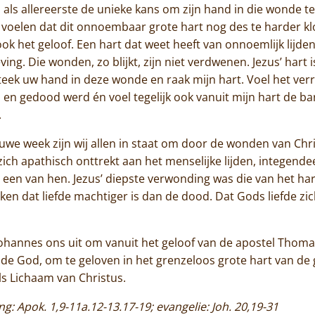
Contact
ls allereerste de unieke kans om zijn hand in die wonde te
e voelen dat dit onnoembaar grote hart nog des te harder k
ook het geloof. Een hart dat weet heeft van onnoemlijk lijd
g. Die wonden, zo blijkt, zijn niet verdwenen. Jezus’ hart i
teek uw hand in deze wonde en raak mijn hart. Voel het ver
en gedood werd én voel tegelijk ook vanuit mijn hart de ba
.
euwe week zijn wij allen in staat om door de wonden van Chr
ich apathisch onttrekt aan het menselijke lijden, integende
s een van hen. Jezus’ diepste verwonding was die van het har
eken dat liefde machtiger is dan de dood. Dat Gods liefde zic
ohannes ons uit om vanuit het geloof van de apostel Thomas
e God, om te geloven in het grenzeloos grote hart van de
s Lichaam van Christus.
ing: Apok. 1,9-11a.12-13.17-19; evangelie: Joh. 20,19-31