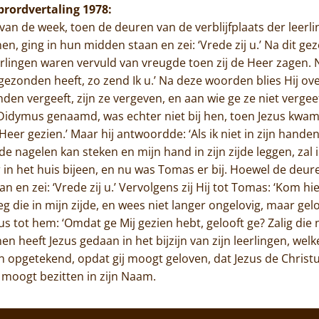
ibrordvertaling 1978:
van de week, toen de deuren van de verblijfplaats der leerl
n, ging in hun midden staan en zei: ‘Vrede zij u.’ Na dit g
eerlingen waren vervuld van vreugde toen zij de Heer zagen. 
j gezonden heeft, zo zend Ik u.’ Na deze woorden blies Hij ov
den vergeeft, zijn ze vergeven, en aan wie ge ze niet vergeeft
Didymus genaamd, was echter niet bij hen, toen Jezus kwam
eer gezien.’ Maar hij antwoordde: ‘Als ik niet in zijn hande
de nagelen kan steken en mijn hand in zijn zijde leggen, zal 
er in het huis bijeen, en nu was Tomas er bij. Hoewel de de
n en zei: ‘Vrede zij u.’ Vervolgens zij Hij tot Tomas: ‘Kom h
g die in mijn zijde, en wees niet langer ongelovig, maar gelo
us tot hem: ‘Omdat ge Mij gezien hebt, gelooft ge? Zalig die 
 heeft Jezus gedaan in het bijzijn van zijn leerlingen, welke 
n opgetekend, opdat gij moogt geloven, dat Jezus de Christu
 moogt bezitten in zijn Naam.