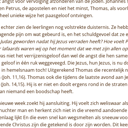
t angst voor vervolging afzonderen van de joden. Johannes
n Petrus, de apostelen en niet het minst, Thomas, als voorb
 heel unieke wijze het paasgeloof ontvingen.
echter zien de leerlingen nog volstrekte duisternis. Ze heb
agende pijn om wat gebeurd is, en het schuldgevoel dat ze
 Judas geworden nadat hij Jezus verraden heeft? Hoe voelt P
 lafaards waren wij op het moment dat we met zijn allen op 
as niet het verrijzenisgeloof dan wel de angst die hen samen
Home
eloof in één ruk weggeveegd. Die Jezus, hun Jezus, is nu do
 in hemelsnaam toch! Uitgerekend Thomas die recentelijk 
Trappisten
(Joh. 11,16). Thomas ook die tijdens de laatste avond aan
Joh. 14,15). Hij is er niet en doolt ergens rond in de straten
De abdij
 aan niemand een boodschap heeft.
euwe week zoekt hij aansluiting. Hij voelt zich weliswaar a
Actueel
uchter man en herkent zich niet in die vreemd aandoende 
nlaag lijkt En die even snel kan wegsmelten als sneeuw voor
Monnik worden
vende Christus zijn die getekend is door zijn worden. Dit kee