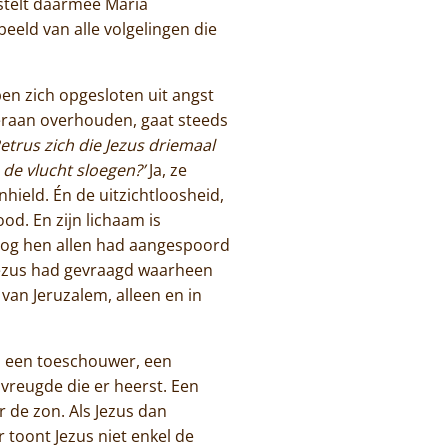
 stelt daarmee Maria
eeld van alle volgelingen die
ben zich opgesloten uit angst
 eraan overhouden, gaat steeds
etrus zich die Jezus driemaal
de vlucht sloegen?’
Ja, ze
hield. Én de uitzichtloosheid,
od. En zijn lichaam is
nog hen allen had aangespoord
 Jezus had gevraagd waarheen
 van Jeruzalem, alleen en in
ls een toeschouwer, een
vreugde die er heerst. Een
 de zon. Als Jezus dan
r toont Jezus niet enkel de