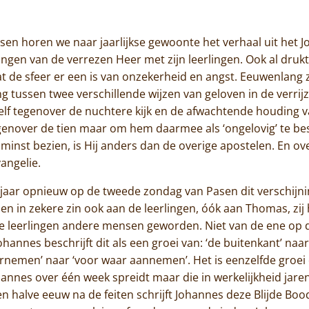
Jammakerij
n horen we naar jaarlijkse gewoonte het verhaal uit het J
De kloosterwinkel
ngen van de verrezen Heer met zijn leerlingen. Ook al drukt J
dat de sfeer er een is van onzekerheid en angst. Eeuwenlang z
ng tussen twee verschillende wijzen van geloven in de verrijz
elf tegenover de nuchtere kijk en de afwachtende houding
genover de tien maar om hem daarmee als ‘ongelovig’ te be
jn minst bezien, is Hij anders dan de overige apostelen. En ove
angelie.
 jaar opnieuw op de tweede zondag van Pasen dit verschijn
 en in zekere zin ook aan de leerlingen, óók aan Thomas, zi
eze leerlingen andere mensen geworden. Niet van de ene op 
annes beschrijft dit als een groei van: ‘de buitenkant’ naar 
aarnemen’ naar ‘voor waar aannemen’. Het is eenzelfde groei 
annes over één week spreidt maar die in werkelijkheid jare
en halve eeuw na de feiten schrijft Johannes deze Blijde 