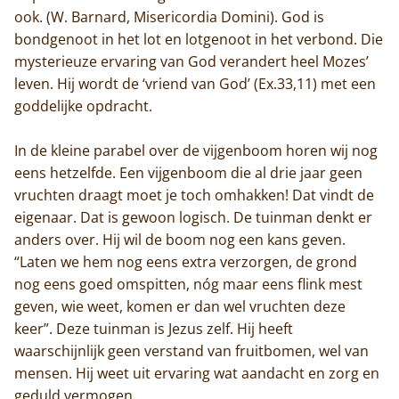
ook. (W. Barnard, Misericordia Domini). God is
bondgenoot in het lot en lotgenoot in het verbond. Die
mysterieuze ervaring van God verandert heel Mozes’
leven. Hij wordt de ‘vriend van God’ (Ex.33,11) met een
goddelijke opdracht.
Home
In de kleine parabel over de vijgenboom horen wij nog
eens hetzelfde. Een vijgenboom die al drie jaar geen
Trappisten
vruchten draagt moet je toch omhakken! Dat vindt de
eigenaar. Dat is gewoon logisch. De tuinman denkt er
De abdij
anders over. Hij wil de boom nog een kans geven.
“Laten we hem nog eens extra verzorgen, de grond
Actueel
nog eens goed omspitten, nóg maar eens flink mest
geven, wie weet, komen er dan wel vruchten deze
Monnik worden
keer”. Deze tuinman is Jezus zelf. Hij heeft
Contact
waarschijnlijk geen verstand van fruitbomen, wel van
mensen. Hij weet uit ervaring wat aandacht en zorg en
geduld vermogen.