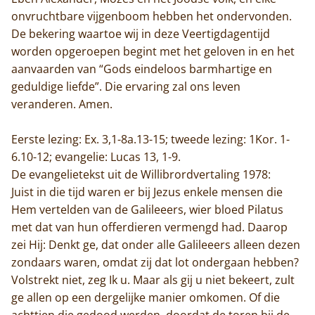
onvruchtbare vijgenboom hebben het ondervonden.
De bekering waartoe wij in deze Veertigdagentijd
worden opgeroepen begint met het geloven in en het
aanvaarden van “Gods eindeloos barmhartige en
geduldige liefde”. Die ervaring zal ons leven
veranderen. Amen.
Eerste lezing: Ex. 3,1-8a.13-15; tweede lezing: 1Kor. 1-
6.10-12; evangelie: Lucas 13, 1-9.
De evangelietekst uit de Willibrordvertaling 1978:
Juist in die tijd waren er bij Jezus enkele mensen die
Hem vertelden van de Galileeers, wier bloed Pilatus
met dat van hun offerdieren vermengd had. Daarop
zei Hij: Denkt ge, dat onder alle Galileeers alleen dezen
zondaars waren, omdat zij dat lot ondergaan hebben?
Volstrekt niet, zeg Ik u. Maar als gij u niet bekeert, zult
ge allen op een dergelijke manier omkomen. Of die
achttien die gedood werden, doordat de toren bij de