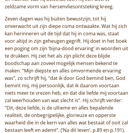
zeldzame vorm van hersenvliesontsteking kreeg.
Zeven dagen was hij buiten bewustzijn, tot hij
onverwacht uit zijn diepe coma ontwaakte. Wat hij zich
kan herinneren uit de tijd dat hij in coma was, staat
voor altijd in zijn geheugen gegrift. Hij doet in het boek
een poging om zijn ‘bijna-dood ervaring’ in woorden uit
te drukken. Hij ziet het als zijn plicht deze blijde
boodschap aan zoveel mogelijk mensen bekend te
maken. “Mijn diepste en alles omvormende ervaring
was”, zo schrijft hij, “dat ik door God bemind ben, God
bemint mij, mij persoonlijk, dat ik daarom voortaan
niets meer te vrezen heb, en dat die liefde mij voortaan
zal weerhouden van wat slecht is”. Hij schrijft verder:
“Dit, deze liefde, is de ultieme en alles bepalende
realiteit, de onbegrijpelijke, glorieuze en opperste
waarheid die in de kern van alles wat bestaat of ooit zal
bestaan leeft en ademt”. (‘Na dit leven’, p.89 en p.191).