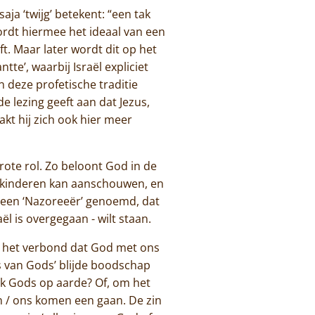
ja ‘twijg’ betekent: “een tak
wordt hiermee het ideaal van een
. Maar later wordt dit op het
tte’, waarbij Israël expliciet
 deze profetische traditie
de lezing geeft aan dat Jezus,
kt hij zich ook hier meer
rote rol. Zo beloont God in de
dskinderen kan aanschouwen, en
s een ‘Nazoreeër’ genoemd, dat
l is overgegaan - wilt staan.
an het verbond dat God met ons
s van Gods’ blijde boodschap
k Gods op aarde? Of, om het
n / ons komen een gaan. De zin