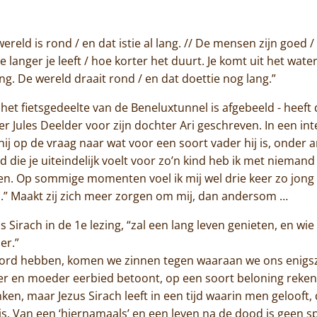
Jammakerij
wereld is rond / en dat istie al lang. // De mensen zijn goed 
De kloosterwinkel
e langer je leeft / hoe korter het duurt. Je komt uit het water
ng. De wereld draait rond / en dat doettie nog lang.”
n het fietsgedeelte van de Beneluxtunnel is afgebeeld - heef
er Jules Deelder voor zijn dochter Ari geschreven. In een i
t hij op de vraag naar wat voor een soort vader hij is, onde
die je uiteindelijk voelt voor zo’n kind heb ik met niemand
en. Op sommige momenten voel ik mij wel drie keer zo jong a
.” Maakt zij zich meer zorgen om mij, dan andersom …
us Sirach in de 1e lezing, “zal een lang leven genieten, en w
er.”
ehoord hebben, komen we zinnen tegen waaraan we ons enigs
vader en moeder eerbied betoont, op een soort beloning rek
nken, maar Jezus Sirach leeft in een tijd waarin men gelooft
n is. Van een ‘hiernamaals’ en een leven na de dood is geen s