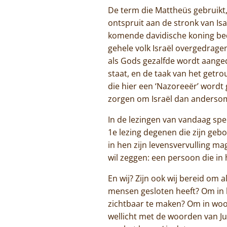
De term die Mattheüs gebruikt,
ontspruit aan de stronk van Isa
komende davidische koning bed
gehele volk Israël overgedragen.
als Gods gezalfde wordt aanged
staat, en de taak van het getrou
die hier een ‘Nazoreeër’ wordt 
zorgen om Israël dan anderso
In de lezingen van vandaag spe
1e lezing degenen die zijn ge
in hen zijn levensvervulling m
wil zeggen: een persoon die in 
En wij? Zijn ook wij bereid om
mensen gesloten heeft? Om in h
zichtbaar te maken? Om in woo
wellicht met de woorden van Ju