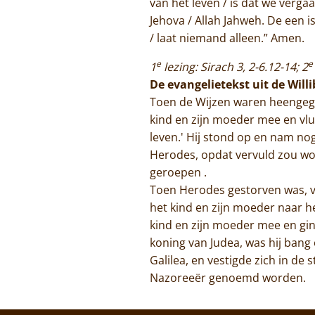
van het leven / is dat we verga
Jehova / Allah Jahweh. De een i
/ laat niemand alleen.” Amen.
e
e
1
lezing: Sirach 3, 2-6.12-14; 2
De evangelietekst uit de Will
Toen de Wijzen waren heengegaa
kind en zijn moeder mee en vlu
leven.' Hij stond op en nam nog
Herodes, opdat vervuld zou wor
geroepen .
Toen Herodes gestorven was, ve
het kind en zijn moeder naar het
kind en zijn moeder mee en gin
koning van Judea, was hij bang
Galilea, en vestigde zich in de
Nazoreeër genoemd worden.