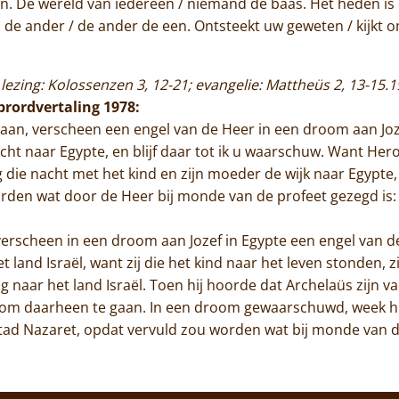
an. De wereld van iedereen / niemand de baas. Het heden is e
s de ander / de ander de een. Ontsteekt uw geweten / kijkt 
lezing: Kolossenzen 3, 12-21; evangelie: Mattheüs 2, 13-15.1
ibrordvertaling 1978:
n, verscheen een engel van de Heer in een droom aan Jozef
cht naar Egypte, en blijf daar tot ik u waarschuw. Want Hero
 die nacht met het kind en zijn moeder de wijk naar Egypte,
den wat door de Heer bij monde van de profeet gezegd is: 
rscheen in een droom aan Jozef in Egypte een engel van de H
 land Israël, want zij die het kind naar het leven stonden, z
g naar het land Israël. Toen hij hoorde dat Archelaüs zijn 
 om daarheen te gaan. In een droom gewaarschuwd, week hij
 stad Nazaret, opdat vervuld zou worden wat bij monde van de