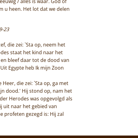
euwig / alles is waar. God of
om u heen. Het lot dat we delen
9-23
, die zei: `Sta op, neem het
des staat het kind naar het
 en bleef daar tot de dood van
Uit Egypte heb Ik mijn Zoon
eer, die zei: `Sta op, ga met
ijn dood.' Hij stond op, nam het
vader Herodes was opgevolgd als
 uit naar het gebied van
 profeten gezegd is: Hij zal