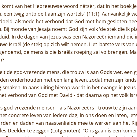
Contact
 komt van het Hebreeuwse woord nētsèr, dat in het boek Jesa
ï, een twijg ontbloeit aan zijn wortels” (11:1). Aanvankelijk 
oeld, alsmede het verbond dat God met hem gesloten heeft
 Bij monde van Jesaja noemt God zijn volk ‘de stek die Ik plan
uid. In de dagen van Jezus was een Nazoreeër iemand die in
we Israël (de stek) op zich wilt nemen. Het laatste vers van 
genoemd, de mens is die Israëls roeping zal volbrengen. Maa
m?
elt de god-vrezende mens, die trouw is aan Gods wet, een g
boden onderhouden met een lang leven, zodat men zijn kin
ag smaken. In aansluiting hierop wordt in het evangelie Jezu
het verbond van God met David - dat daarna op het volk Israë
 als god-vrezende mensen - als Nazoreeërs - trouw te zijn a
et concrete leven van iedere dag, in ons doen en laten, iet
rden en daden van naastenliefde mee te werken aan het Rij
les Deelder te zeggen (Lotgenoten): “Ons gaan is een kome