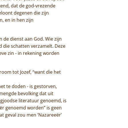
ekend, dat de god-vrezende
eloont degenen die zijn
 en in hen zijn
n de dienst aan God. Wie zijn
nd die schatten verzamelt. Deze
eve zin - in rekening worden
room tot Jozef, “want die het
het te doden - is gestorven,
 gemengde bevolking dat uit
gjoodse literatuur genoemd, is
eeër genoemd worden” is geen
dat geval zou men ‘Nazareeër’