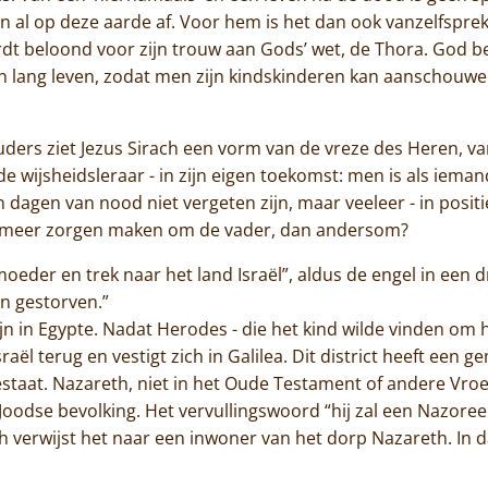
en al op deze aarde af. Voor hem is het dan ook vanzelfspr
rdt beloond voor zijn trouw aan Gods’ wet, de Thora. God b
ang leven, zodat men zijn kindskinderen kan aanschouwen,
ders ziet Jezus Sirach een vorm van de vreze des Heren, va
 de wijsheidsleraar - in zijn eigen toekomst: men is als iema
 dagen van nood niet vergeten zijn, maar veeleer - in positi
dan meer zorgen maken om de vader, dan andersom?
Home
moeder en trek naar het land Israël”, aldus de engel in een d
Trappisten
jn gestorven.”
zijn in Egypte. Nadat Herodes - die het kind wilde vinden om 
De abdij
sraël terug en vestigt zich in Galilea. Dit district heeft een
taat. Nazareth, niet in het Oude Testament of andere Vroe
Actueel
Joodse bevolking. Het vervullingswoord “hij zal een Nazor
h verwijst het naar een inwoner van het dorp Nazareth. In 
Monnik worden