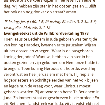
alsmede ons de koers wijzen in het leven van iedere
dag. Wij hebben zijn ster in het oosten gezien … Blijft
het ook dan nog donker op straat? Amen.
e
e
1
lezing: Jesaja 60, 1-6; 2
lezing: Efeziërs 3, 2-3a. 5-6;
evangelie: Matteüs 2, 1-12
Evangelietekst uit de Willibrordvertaling 1978
Toen Jezus te Betlehem in Juda geboren was ten tijde
van koning Herodes, kwamen er te Jeruzalem Wijzen
uit het oosten en vroegen: ‘Waar is de pasgeboren
koning der Joden? Want wij hebben zijn ster in het
oosten gezien en zijn gekomen om Hem onze hulde te
brengen.’ Toen koning Herodes dit hoorde, werd hij
verontrust en heel Jeruzalem met hem. Hij riep alle
hogepriesters en Schriftgeleerden van het volk bijeen
en legde hun de vraag voor, waar Christus moest
geboren worden. Zij antwoorden hem: ‘Te Betlehem in
Juda. Zo immers staat er geschreven bij de profeet: En
gij, Betlehem, landstreek van Juda, gij zijt volstrekt niet