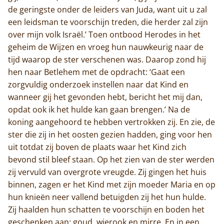
de geringste onder de leiders van Juda, want uit u zal
een leidsman te voorschijn treden, die herder zal zijn
over mijn volk Israël.’ Toen ontbood Herodes in het
geheim de Wijzen en vroeg hun nauwkeurig naar de
tijd waarop de ster verschenen was. Daarop zond hij
hen naar Betlehem met de opdracht: ‘Gaat een
zorgvuldig onderzoek instellen naar dat Kind en
wanneer gij het gevonden hebt, bericht het mij dan,
opdat ook ik het hulde kan gaan brengen.’ Na de
koning aangehoord te hebben vertrokken zij. En zie, de
ster die zij in het oosten gezien hadden, ging voor hen
uit totdat zij boven de plaats waar het Kind zich
bevond stil bleef staan. Op het zien van de ster werden
zij vervuld van overgrote vreugde. Zij gingen het huis
binnen, zagen er het Kind met zijn moeder Maria en op
hun knieën neer vallend betuigden zij het hun hulde.
Zij haalden hun schatten te voorschijn en boden het
geschenken aan: goud, wierook en mirre. En in een