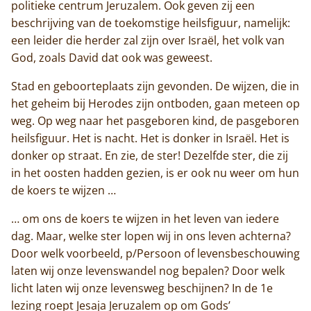
politieke centrum Jeruzalem. Ook geven zij een
beschrijving van de toekomstige heilsfiguur, namelijk:
Trappisten
een leider die herder zal zijn over Israël, het volk van
God, zoals David dat ook was geweest.
De abdij
Stad en geboorteplaats zijn gevonden. De wijzen, die in
Actueel
het geheim bij Herodes zijn ontboden, gaan meteen op
weg. Op weg naar het pasgeboren kind, de pasgeboren
Monnik worden
heilsfiguur. Het is nacht. Het is donker in Israël. Het is
donker op straat. En zie, de ster! Dezelfde ster, die zij
Contact
in het oosten hadden gezien, is er ook nu weer om hun
de koers te wijzen …
… om ons de koers te wijzen in het leven van iedere
dag. Maar, welke ster lopen wij in ons leven achterna?
Door welk voorbeeld, p/Persoon of levensbeschouwing
laten wij onze levenswandel nog bepalen? Door welk
licht laten wij onze levensweg beschijnen? In de 1e
lezing roept Jesaja Jeruzalem op om Gods’