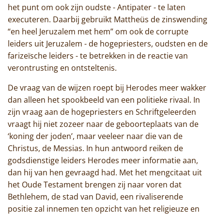
het punt om ook zijn oudste - Antipater - te laten
executeren. Daarbij gebruikt Mattheüs de zinswending
“en heel Jeruzalem met hem” om ook de corrupte
leiders uit Jeruzalem - de hogepriesters, oudsten en de
farizeïsche leiders - te betrekken in de reactie van
verontrusting en ontsteltenis.
De vraag van de wijzen roept bij Herodes meer wakker
dan alleen het spookbeeld van een politieke rivaal. In
zijn vraag aan de hogepriesters en Schriftgeleerden
vraagt hij niet zozeer naar de geboorteplaats van de
‘koning der joden’, maar veeleer naar die van de
Christus, de Messias. In hun antwoord reiken de
godsdienstige leiders Herodes meer informatie aan,
dan hij van hen gevraagd had. Met het mengcitaat uit
het Oude Testament brengen zij naar voren dat
Bethlehem, de stad van David, een rivaliserende
positie zal innemen ten opzicht van het religieuze en
Home