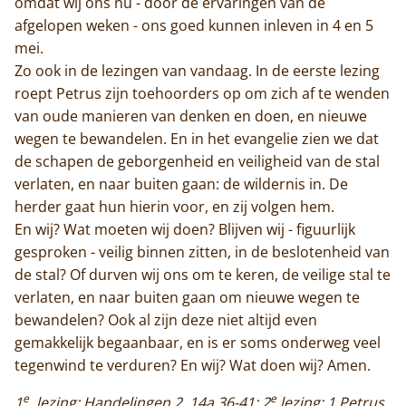
omdat wij ons nu - door de ervaringen van de
afgelopen weken - ons goed kunnen inleven in 4 en 5
mei.
Zo ook in de lezingen van vandaag. In de eerste lezing
roept Petrus zijn toehoorders op om zich af te wenden
van oude manieren van denken en doen, en nieuwe
wegen te bewandelen. En in het evangelie zien we dat
de schapen de geborgenheid en veiligheid van de stal
verlaten, en naar buiten gaan: de wildernis in. De
herder gaat hun hierin voor, en zij volgen hem.
En wij? Wat moeten wij doen? Blijven wij - figuurlijk
gesproken - veilig binnen zitten, in de beslotenheid van
de stal? Of durven wij ons om te keren, de veilige stal te
verlaten, en naar buiten gaan om nieuwe wegen te
bewandelen? Ook al zijn deze niet altijd even
gemakkelijk begaanbaar, en is er soms onderweg veel
tegenwind te verduren? En wij? Wat doen wij? Amen.
e
e
1
lezing: Handelingen 2, 14a.36-41; 2
lezing: 1 Petrus