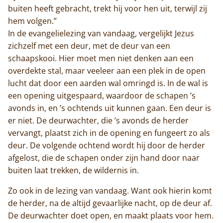
buiten heeft gebracht, trekt hij voor hen uit, terwijl zij
hem volgen.”
In de evangelielezing van vandaag, vergelijkt Jezus
zichzelf met een deur, met de deur van een
schaapskooi. Hier moet men niet denken aan een
overdekte stal, maar veeleer aan een plek in de open
lucht dat door een aarden wal omringd is. In de wal is
een opening uitgespaard, waardoor de schapen ’s
avonds in, en ’s ochtends uit kunnen gaan. Een deur is
er niet. De deurwachter, die ’s avonds de herder
Home
vervangt, plaatst zich in de opening en fungeert zo als
deur. De volgende ochtend wordt hij door de herder
Trappisten
afgelost, die de schapen onder zijn hand door naar
buiten laat trekken, de wildernis in.
De abdij
Zo ook in de lezing van vandaag. Want ook hierin komt
Actueel
de herder, na de altijd gevaarlijke nacht, op de deur af.
De deurwachter doet open, en maakt plaats voor hem.