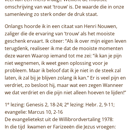
omschrijving van wat ‘trouw’ is. De waarde die in onze
samenleving zo sterk onder de druk staat.
Onlangs hoorde ik in een citaat van Henri Nouwen,
zaliger die de ervaring van ‘trouw’ als het mooiste
geschenk ervaart. Ik citeer: “Als ik over mijn eigen leven
terugdenk, realiseer ik me dat de mooiste momenten
deze waren Waarop iemand tot me zei: “ik kan je pijn
niet wegnemen, ik weet geen oplossing voor je
probleem. Maar ik beloof dat ik je niet in de steek zal
laten, ik zal bij je blijven zolang ik kan.” Er is veel pijn en
verdriet, zo besloot hij, maar wat een zegen Wanneer
we dat verdriet en die pijn niet alleen hoeven te lijden!”
e
e
1
lezing: Genesis 2, 18-24; 2
lezing: Hebr. 2, 9-11;
evangelie: Marcus 10, 2-16
De evangelietekst uit de Willibrordvertaling 1978:
In die tijd kwamen er Farizeeën die Jezus vroegen: