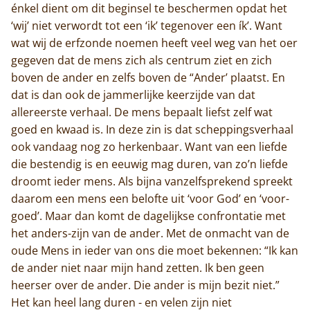
énkel dient om dit beginsel te beschermen opdat het
‘wij’ niet verwordt tot een ‘ik’ tegenover een ík’. Want
Home
wat wij de erfzonde noemen heeft veel weg van het oer
gegeven dat de mens zich als centrum ziet en zich
Trappisten
boven de ander en zelfs boven de “Ander’ plaatst. En
dat is dan ook de jammerlijke keerzijde van dat
De abdij
allereerste verhaal. De mens bepaalt liefst zelf wat
goed en kwaad is. In deze zin is dat scheppingsverhaal
Actueel
ook vandaag nog zo herkenbaar. Want van een liefde
die bestendig is en eeuwig mag duren, van zo’n liefde
Monnik worden
droomt ieder mens. Als bijna vanzelfsprekend spreekt
daarom een mens een belofte uit ‘voor God’ en ‘voor-
Contact
goed’. Maar dan komt de dagelijkse confrontatie met
het anders-zijn van de ander. Met de onmacht van de
oude Mens in ieder van ons die moet bekennen: “Ik kan
de ander niet naar mijn hand zetten. Ik ben geen
heerser over de ander. Die ander is mijn bezit niet.”
Het kan heel lang duren - en velen zijn niet