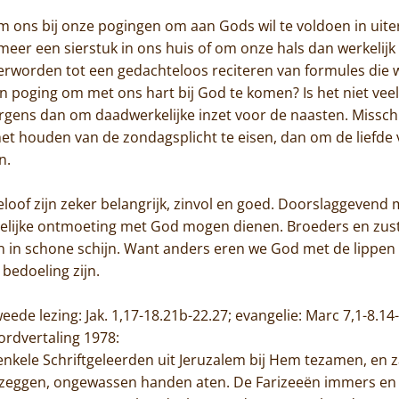
Trappisten
om ons bij onze pogingen om aan Gods wil te voldoen in uiter
 meer een sierstuk in ons huis of om onze hals dan werkelij
De abdij
 verworden tot een gedachteloos reciteren van formules die
een poging om met ons hart bij God te komen? Is het niet ve
Actueel
ergens dan om daadwerkelijke inzet voor de naasten. Misschi
het houden van de zondagsplicht te eisen, dan om de liefde 
Monnik worden
n.
Contact
loof zijn zeker belangrijk, zinvol en goed. Doorslaggevend mo
rtelijke ontmoeting met God mogen dienen. Broeders en zus
n in schone schijn. Want anders eren we God met de lippen 
 bedoeling zijn.
tweede lezing: Jak. 1,17-18.21b-22.27; evangelie: Marc 7,1-8.1
rordvertaling 1978:
nkele Schriftgeleerden uit Jeruzalem bij Hem tezamen, en 
l zeggen, ongewassen handen aten. De Farizeeën immers en 