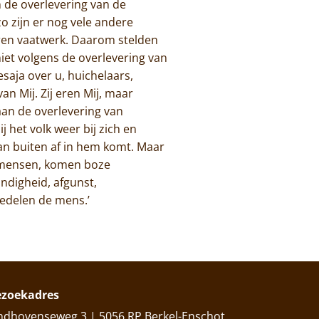
 de overlevering van de
o zijn er nog vele andere
eren vaatwerk. Daarom stelden
iet volgens de overlevering van
saja over u, huichelaars,
an Mij. Zij eren Mij, maar
aan de overlevering van
 het volk weer bij zich en
van buiten af in hem komt. Maar
e mensen, komen boze
ndigheid, afgunst,
zoedelen de mens.’
ezoekadres
ndhovenseweg 3 | 5056 RP Berkel-Enschot