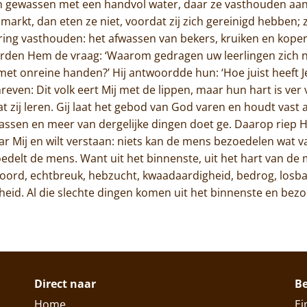
n gewassen met een handvol water, daar ze vasthouden aan
rkt, dan eten ze niet, voordat zij zich gereinigd hebben; z
ering vasthouden: het afwassen van bekers, kruiken en kop
erden Hem de vraag: ‘Waarom gedragen uw leerlingen zich n
et onreine handen?’ Hij antwoordde hun: ‘Hoe juist heeft Je
even: Dit volk eert Mij met de lippen, maar hun hart is ver v
 zij leren. Gij laat het gebod van God varen en houdt vast 
ssen en meer van dergelijke dingen doet ge. Daarop riep Hij
naar Mij en wilt verstaan: niets kan de mens bezoedelen wat 
edelt de mens. Want uit het binnenste, uit het hart van d
moord, echtbreuk, hebzucht, kwaadaardigheid, bedrog, losba
igheid. Al die slechte dingen komen uit het binnenste en be
Direct naar
B
Home
Ei