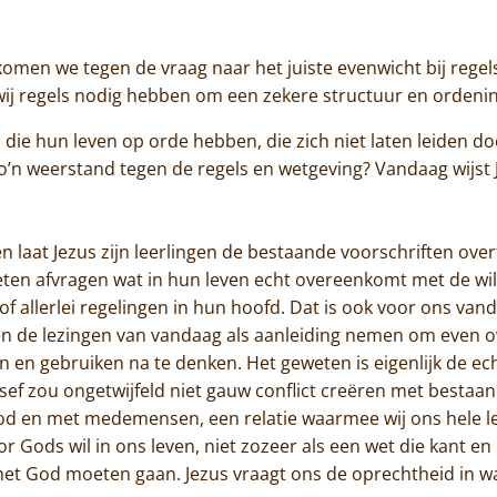
Jammakerij
omen we tegen de vraag naar het juiste evenwicht bij regel
De kloosterwinkel
t wij regels nodig hebben om een zekere structuur en ordeni
ie hun leven op orde hebben, die zich niet laten leiden door
o’n weerstand tegen de regels en wetgeving? Vandaag wijst 
aat Jezus zijn leerlingen de bestaande voorschriften over
eten afvragen wat in hun leven echt overeenkomt met de wi
f allerlei regelingen in hun hoofd. Dat is ook voor ons van
en de lezingen van vandaag als aanleiding nemen om even o
n gebruiken na te denken. Het geweten is eigenlijk de e
esef zou ongetwijfeld niet gauw conflict creëren met bestaa
God en met medemensen, een relatie waarmee wij ons hele l
r Gods wil in ons leven, niet zozeer als een wet die kant en 
Home
met God moeten gaan. Jezus vraagt ons de oprechtheid in w