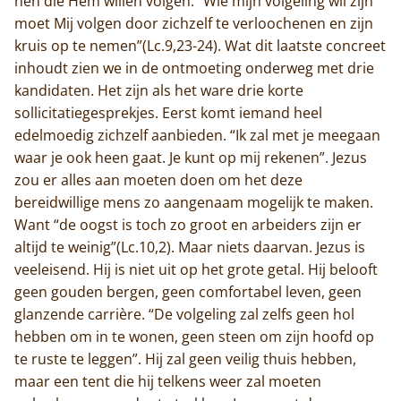
hen die Hem willen volgen: “Wie mijn volgeling wil zijn
moet Mij volgen door zichzelf te verloochenen en zijn
kruis op te nemen”(Lc.9,23-24). Wat dit laatste concreet
inhoudt zien we in de ontmoeting onderweg met drie
kandidaten. Het zijn als het ware drie korte
sollicitatiegesprekjes. Eerst komt iemand heel
edelmoedig zichzelf aanbieden. “Ik zal met je meegaan
waar je ook heen gaat. Je kunt op mij rekenen”. Jezus
zou er alles aan moeten doen om het deze
bereidwillige mens zo aangenaam mogelijk te maken.
Want “de oogst is toch zo groot en arbeiders zijn er
altijd te weinig”(Lc.10,2). Maar niets daarvan. Jezus is
veeleisend. Hij is niet uit op het grote getal. Hij belooft
geen gouden bergen, geen comfortabel leven, geen
glanzende carrière. “De volgeling zal zelfs geen hol
hebben om in te wonen, geen steen om zijn hoofd op
te ruste te leggen”. Hij zal geen veilig thuis hebben,
maar een tent die hij telkens weer zal moeten