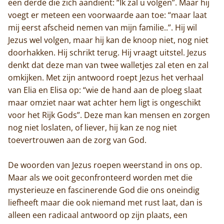
een derde die zich aandient: “Ik zal u volgen”. Maar hij
voegt er meteen een voorwaarde aan toe: “maar laat
De abdij
mij eerst afscheid nemen van mijn familie..”. Hij wil
Jezus wel volgen, maar hij kan de knoop niet, nog niet
Actueel
doorhakken. Hij schrikt terug. Hij vraagt uitstel. Jezus
denkt dat deze man van twee walletjes zal eten en zal
Monnik worden
omkijken. Met zijn antwoord roept Jezus het verhaal
van Elia en Elisa op: “wie de hand aan de ploeg slaat
Contact
maar omziet naar wat achter hem ligt is ongeschikt
voor het Rijk Gods”. Deze man kan mensen en zorgen
nog niet loslaten, of liever, hij kan ze nog niet
toevertrouwen aan de zorg van God.
De woorden van Jezus roepen weerstand in ons op.
Maar als we ooit geconfronteerd worden met die
mysterieuze en fascinerende God die ons oneindig
liefheeft maar die ook niemand met rust laat, dan is
alleen een radicaal antwoord op zijn plaats, een