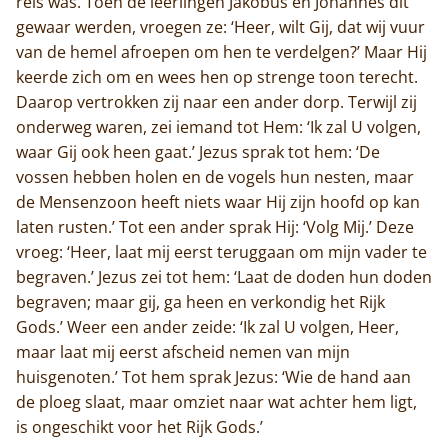
reis was. Toen de leerlingen Jakobus en Johannes dit
gewaar werden, vroegen ze: ‘Heer, wilt Gij, dat wij vuur
van de hemel afroepen om hen te verdelgen?’ Maar Hij
keerde zich om en wees hen op strenge toon terecht.
Daarop vertrokken zij naar een ander dorp. Terwijl zij
onderweg waren, zei iemand tot Hem: ‘Ik zal U volgen,
waar Gij ook heen gaat.’ Jezus sprak tot hem: ‘De
vossen hebben holen en de vogels hun nesten, maar
de Mensenzoon heeft niets waar Hij zijn hoofd op kan
laten rusten.’ Tot een ander sprak Hij: ‘Volg Mij.’ Deze
vroeg: ‘Heer, laat mij eerst teruggaan om mijn vader te
begraven.’ Jezus zei tot hem: ‘Laat de doden hun doden
begraven; maar gij, ga heen en verkondig het Rijk
Gods.’ Weer een ander zeide: ‘Ik zal U volgen, Heer,
maar laat mij eerst afscheid nemen van mijn
huisgenoten.’ Tot hem sprak Jezus: ‘Wie de hand aan
de ploeg slaat, maar omziet naar wat achter hem ligt,
is ongeschikt voor het Rijk Gods.’