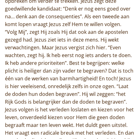
opbreken om verder te trekken. Jezus zegt deze
goedwillende kandidaat: “Denk er nog eens goed over
na… denk aan de consequenties”. Als een tweede aan
komt lopen vraagt Jezus zelf Hem te willen volgen.
“Volg Mij”, zegt Hij zoals Hij dat ook aan de apostelen
gezegd had. Jezus ziet iets in deze mens. Hij wekt
verwachtingen. Maar Jezus vergist zich hier. “Even
wachten, zegt hij. Ik heb eerst nog iets anders te doen.
Ik heb andere prioriteiten”. Best te begrijpen: welke
plicht is heiliger dan zijn vader te begraven? Dat is toch
één van de werken van barmhartigheid! En toch! Jezus
is hier veeleisend, onredelijk zelfs in onze ogen. “Laat
de doden hun doden begraven”. Hij wil zeggen: “het
Rijk Gods is belangrijker dan de doden te begraven”.
Jezus volgen is het verleden loslaten en kiezen voor het
leven, onverdeeld kiezen voor Hem die geen doden
Home
begraaft maar ten leven wekt. Het duldt geen uitstel.
Het vraagt een radicale breuk met het verleden. En dan
Trappisten