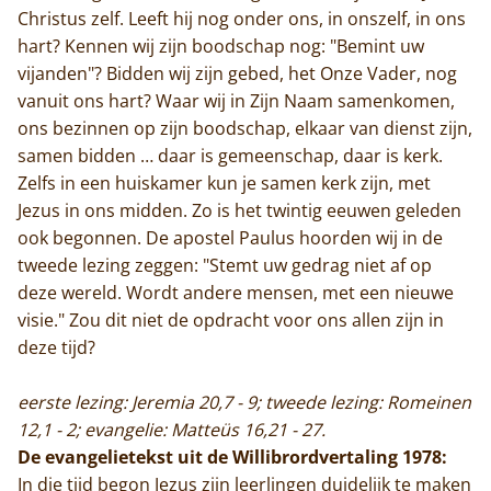
Home
Christus zelf. Leeft hij nog onder ons, in onszelf, in ons
hart? Kennen wij zijn boodschap nog: "Bemint uw
Trappisten
vijanden"? Bidden wij zijn gebed, het Onze Vader, nog
vanuit ons hart? Waar wij in Zijn Naam samenkomen,
De abdij
ons bezinnen op zijn boodschap, elkaar van dienst zijn,
samen bidden … daar is gemeenschap, daar is kerk.
Actueel
Zelfs in een huiskamer kun je samen kerk zijn, met
Jezus in ons midden. Zo is het twintig eeuwen geleden
Monnik worden
ook begonnen. De apostel Paulus hoorden wij in de
Contact
tweede lezing zeggen: "Stemt uw gedrag niet af op
deze wereld. Wordt andere mensen, met een nieuwe
visie." Zou dit niet de opdracht voor ons allen zijn in
deze tijd?
eerste lezing: Jeremia 20,7 - 9; tweede lezing: Romeinen
12,1 - 2; evangelie: Matteüs 16,21 - 27.
De evangelietekst uit de Willibrordvertaling 1978:
In die tijd begon Jezus zijn leerlingen duidelijk te maken