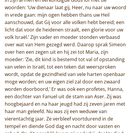
woorden: ‘Uw dienaar laat gij, Heer, nu naar uw woord
in vrede gaan: mijn ogen hebben thans uw Heil
aanschouwd, dat Gij voor alle volken hebt bereid; een
licht dat voor de heidenen straalt, een glorie voor uw
volk Israël.’ Zijn vader en moeder stonden verbaasd
over wat van Hem gezegd werd. Daarop sprak Simeon
over hen een zegen uit en hij zei tot Maria, zijn
moeder: ‘Zie, dit kind is bestemd tot val of opstanding
van velen in Israël, tot een teken dat weersproken
wordt, opdat de gezindheid van vele harten openbaar
moge worden; en uw eigen ziel zal door een zwaard
worden doorboord,’ Er was ook een profetes, Hanna,
een dochter van Fanuel uit de stam van Aser. Zij was
hoogbejaard en na haar jeugd had zij zeven jaren met
haar man geleefd. Nu was zij een weduwe van
vierentachtig jaar. Ze verbleef voortdurend in de
tempel en diende God dag en nacht door vasten en