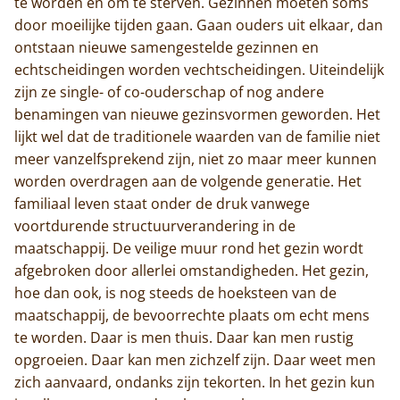
te worden en om te sterven. Gezinnen moeten soms
door moeilijke tijden gaan. Gaan ouders uit elkaar, dan
Home
ontstaan nieuwe samengestelde gezinnen en
echtscheidingen worden vechtscheidingen. Uiteindelijk
Trappisten
zijn ze single- of co-ouderschap of nog andere
benamingen van nieuwe gezinsvormen geworden. Het
De abdij
lijkt wel dat de traditionele waarden van de familie niet
Actueel
meer vanzelfsprekend zijn, niet zo maar meer kunnen
worden overdragen aan de volgende generatie. Het
Monnik worden
familiaal leven staat onder de druk vanwege
voortdurende structuurverandering in de
Contact
maatschappij. De veilige muur rond het gezin wordt
afgebroken door allerlei omstandigheden. Het gezin,
hoe dan ook, is nog steeds de hoeksteen van de
maatschappij, de bevoorrechte plaats om echt mens
te worden. Daar is men thuis. Daar kan men rustig
opgroeien. Daar kan men zichzelf zijn. Daar weet men
zich aanvaard, ondanks zijn tekorten. In het gezin kun