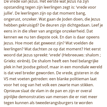
De vrede van Jezus. Het eerste wat Jezus ná zijn
opstanding tegen zijn leerlingen zegt is: ‘vrede voor
jullie’. De leerlingen zijn op dat moment bang,
ongerust, onzeker. Wat gaan de Joden doen, die Jezus
hebben gekruisigd? De deuren zijn dichtgedaan. Leef je
eens in in die sfeer van angstige onzekerheid. Dat
kennen we nu ten diepste ook. En dan is daar opeens
Jezus. Hoe moet dat geweest zijn? Wat voelden de
leerlingen? Wat dachten ze op dat moment? Het eerst
Home
woord dat Jezus spreekt: ‘vrede’ (Hebreeuws: shalom ;
Grieks: eirènè). De shalom heeft een heel belangrijke
Trappisten
plek in het Joodse geloof, maar in een mondiale wereld
is dat veel breder geworden. De vrede, gisteren in de
De abdij
VS met voeten getreden: een blanke politieman laat
voor het oog van het volk een zwarte man stikken.
Actueel
Opnieuw slaat de vlam in de pan en zijn er overal
pijnlijke demonstraties van mensen die er niet meer
Monnik worden
tegen kunnen als tweederangsburgers te worden