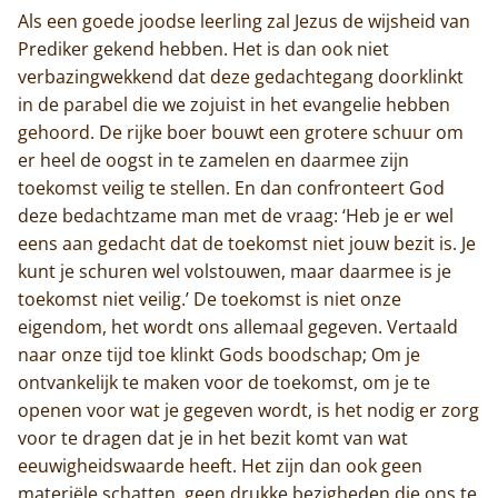
Als een goede joodse leerling zal Jezus de wijsheid van
Trappisten
Prediker gekend hebben. Het is dan ook niet
verbazingwekkend dat deze gedachtegang doorklinkt
De abdij
in de parabel die we zojuist in het evangelie hebben
Actueel
gehoord. De rijke boer bouwt een grotere schuur om
er heel de oogst in te zamelen en daarmee zijn
Monnik worden
toekomst veilig te stellen. En dan confronteert God
deze bedachtzame man met de vraag: ‘Heb je er wel
Contact
eens aan gedacht dat de toekomst niet jouw bezit is. Je
kunt je schuren wel volstouwen, maar daarmee is je
toekomst niet veilig.’ De toekomst is niet onze
eigendom, het wordt ons allemaal gegeven. Vertaald
naar onze tijd toe klinkt Gods boodschap; Om je
ontvankelijk te maken voor de toekomst, om je te
openen voor wat je gegeven wordt, is het nodig er zorg
voor te dragen dat je in het bezit komt van wat
eeuwigheidswaarde heeft. Het zijn dan ook geen
materiële schatten, geen drukke bezigheden die ons te