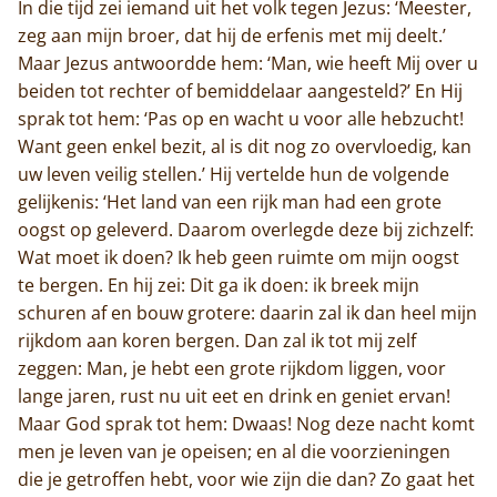
In die tijd zei iemand uit het volk tegen Jezus: ‘Meester,
zeg aan mijn broer, dat hij de erfenis met mij deelt.’
Maar Jezus antwoordde hem: ‘Man, wie heeft Mij over u
beiden tot rechter of bemiddelaar aangesteld?’ En Hij
sprak tot hem: ‘Pas op en wacht u voor alle hebzucht!
Want geen enkel bezit, al is dit nog zo overvloedig, kan
uw leven veilig stellen.’ Hij vertelde hun de volgende
gelijkenis: ‘Het land van een rijk man had een grote
oogst op geleverd. Daarom overlegde deze bij zichzelf:
Wat moet ik doen? Ik heb geen ruimte om mijn oogst
te bergen. En hij zei: Dit ga ik doen: ik breek mijn
schuren af en bouw grotere: daarin zal ik dan heel mijn
rijkdom aan koren bergen. Dan zal ik tot mij zelf
zeggen: Man, je hebt een grote rijkdom liggen, voor
lange jaren, rust nu uit eet en drink en geniet ervan!
Maar God sprak tot hem: Dwaas! Nog deze nacht komt
men je leven van je opeisen; en al die voorzieningen
die je getroffen hebt, voor wie zijn die dan? Zo gaat het