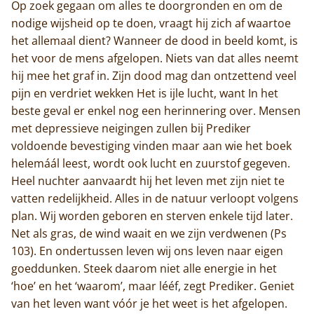
Op zoek gegaan om alles te doorgronden en om de
nodige wijsheid op te doen, vraagt hij zich af waartoe
het allemaal dient? Wanneer de dood in beeld komt, is
het voor de mens afgelopen. Niets van dat alles neemt
hij mee het graf in. Zijn dood mag dan ontzettend veel
pijn en verdriet wekken Het is ijle lucht, want In het
beste geval er enkel nog een herinnering over. Mensen
met depressieve neigingen zullen bij Prediker
voldoende bevestiging vinden maar aan wie het boek
helemáál leest, wordt ook lucht en zuurstof gegeven.
Heel nuchter aanvaardt hij het leven met zijn niet te
vatten redelijkheid. Alles in de natuur verloopt volgens
plan. Wij worden geboren en sterven enkele tijd later.
Net als gras, de wind waait en we zijn verdwenen (Ps
103). En ondertussen leven wij ons leven naar eigen
goeddunken. Steek daarom niet alle energie in het
‘hoe’ en het ‘waarom’, maar lééf, zegt Prediker. Geniet
van het leven want vóór je het weet is het afgelopen.