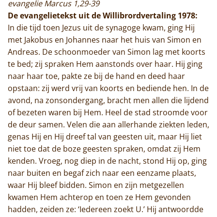
evangelie Marcus 1,29-39
De evangelietekst uit de Willibrordvertaling 1978:
In die tijd toen Jezus uit de synagoge kwam, ging Hij
met Jakobus en Johannes naar het huis van Simon en
Andreas. De schoonmoeder van Simon lag met koorts
te bed; zij spraken Hem aanstonds over haar. Hij ging
naar haar toe, pakte ze bij de hand en deed haar
opstaan: zij werd vrij van koorts en bediende hen. In de
avond, na zonsondergang, bracht men allen die lijdend
of bezeten waren bij Hem. Heel de stad stroomde voor
de deur samen. Velen die aan allerhande ziekten leden,
genas Hij en Hij dreef tal van geesten uit, maar Hij liet
niet toe dat de boze geesten spraken, omdat zij Hem
kenden. Vroeg, nog diep in de nacht, stond Hij op, ging
naar buiten en begaf zich naar een eenzame plaats,
waar Hij bleef bidden. Simon en zijn metgezellen
kwamen Hem achterop en toen ze Hem gevonden
hadden, zeiden ze: ‘Iedereen zoekt U.’ Hij antwoordde