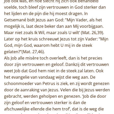
Job ook was, en hoe slecht hij zich ook behandeld
Home
voelde, toch bleef zijn vertrouwen in God sterker dan
het lijden en de pijn die hij moest dragen. In
Trappisten
Getsemané bidt Jezus aan God: ”Mijn Vader, als het
mogelijk is, laat deze beker dan aan Mij voorbijgaan.
De abdij
Maar niet zoals Ik Wil, maar zoals U wilt’ (Mat. 26,39).
Later op het kruis schreeuwt Jezus tot zijn Vader: “Mijn
Actueel
God, mijn God, waarom hebt U mij in de steek
gelaten?”(Mat. 27,46).
Monnik worden
Als Job alle misère toch overleeft, dan is het precies
Contact
door zijn vertrouwen en geloof. Dankzij dit vertrouwen
weet Job dat God hem niet in de steek zal laten. Ook
het evangelie van vandaag wijst die weg aan. De
schoonmoeder van Petrus is ziek, en zij wordt genezen
door de aanraking van Jezus. Velen die bij Jezus werden
gebracht, werden geholpen en genezen. ‘Job die door
zijn geloof en vertrouwen sterker is dan de
afschuwelijke ellende die hem trof’, dat is de weg die