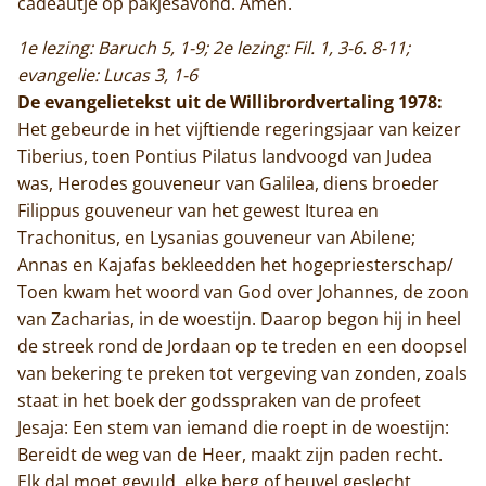
cadeautje op pakjesavond. Amen.
1e lezing: Baruch 5, 1-9; 2e lezing: Fil. 1, 3-6. 8-11;
evangelie: Lucas 3, 1-6
De evangelietekst uit de Willibrordvertaling 1978:
Het gebeurde in het vijftiende regeringsjaar van keizer
Tiberius, toen Pontius Pilatus landvoogd van Judea
was, Herodes gouveneur van Galilea, diens broeder
Filippus gouveneur van het gewest Iturea en
Trachonitus, en Lysanias gouveneur van Abilene;
Annas en Kajafas bekleedden het hogepriesterschap/
Toen kwam het woord van God over Johannes, de zoon
van Zacharias, in de woestijn. Daarop begon hij in heel
de streek rond de Jordaan op te treden en een doopsel
van bekering te preken tot vergeving van zonden, zoals
staat in het boek der godsspraken van de profeet
Jesaja: Een stem van iemand die roept in de woestijn:
Bereidt de weg van de Heer, maakt zijn paden recht.
Elk dal moet gevuld, elke berg of heuvel geslecht