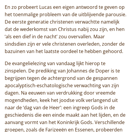
En zo probeert Lucas een eigen antwoord te geven op
het toenmalige probleem van de uitblijvende parousie.
De eerste generatie christenen verwachtte namelijk
dat de wederkomst van Christus nabij zou zijn, en hen
‘als een dief in de nacht’ zou overvallen. Maar
sindsdien zijn er vele christenen overleden, zonder de
bazuinen van het laatste oordeel te hebben gehoord.
De evangelielezing van vandaag lijkt hierop te
Home
zinspelen. De prediking van Johannes de Doper is te
Trappisten
begrijpen tegen de achtergrond van de gespannen
apocalyptisch-eschatologische verwachting van zijn
De abdij
dagen. Na eeuwen van verdrukking door vreemde
mogendheden, keek het joodse volk verlangend uit
Actueel
naar de ‘dag van de Heer’: een ingreep Gods in de
geschiedenis die een einde maakt aan het lijden, en de
Monnik worden
aanvang vormt van het Koninkrijk Gods. Verschillende
groepen, zoals de Farizeeën en Essenen, probeerden