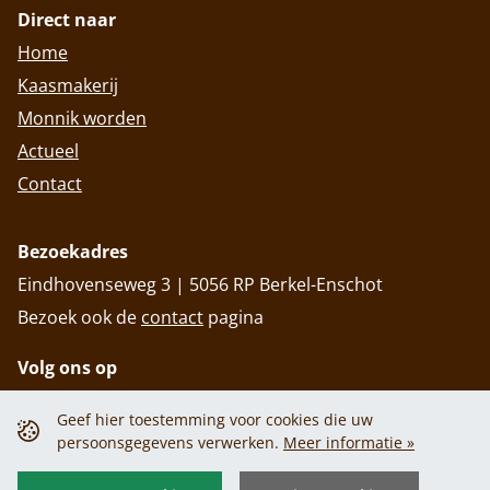
Direct naar
Home
Kaasmakerij
Monnik worden
Actueel
Contact
Bezoekadres
Eindhovenseweg 3 | 5056 RP Berkel-Enschot
Bezoek ook de
contact
pagina
Volg ons op
Geef hier toestemming voor cookies die uw
persoonsgegevens verwerken.
Meer informatie »
Privacy policy
Cookiebeleid