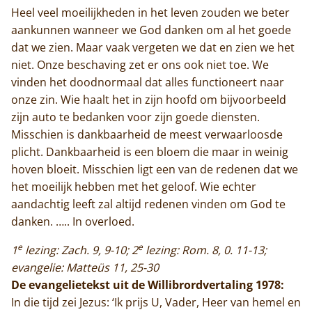
Heel veel moeilijkheden in het leven zouden we beter
Actueel
aankunnen wanneer we God danken om al het goede
Monnik worden
dat we zien. Maar vaak vergeten we dat en zien we het
niet. Onze beschaving zet er ons ook niet toe. We
Contact
vinden het doodnormaal dat alles functioneert naar
onze zin. Wie haalt het in zijn hoofd om bijvoorbeeld
zijn auto te bedanken voor zijn goede diensten.
Misschien is dankbaarheid de meest verwaarloosde
plicht. Dankbaarheid is een bloem die maar in weinig
hoven bloeit. Misschien ligt een van de redenen dat we
het moeilijk hebben met het geloof. Wie echter
aandachtig leeft zal altijd redenen vinden om God te
danken. ….. In overloed.
e
e
1
lezing: Zach. 9, 9-10; 2
lezing: Rom. 8, 0. 11-13;
evangelie: Matteüs 11, 25-30
De evangelietekst uit de Willibrordvertaling 1978:
In die tijd zei Jezus: ‘Ik prijs U, Vader, Heer van hemel en