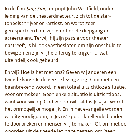
In de film
Sing Sing
ontpopt John Whitfield, onder
leiding van de theaterdirecteur, zich tot de ster-
toneelschrijver en -artiest, en wordt zeer
gerespecteerd om zijn emotionele diepgang en
acteertalent. Terwijl hij zijn passie voor theater
nastreeft, is hij ook vastbesloten om zijn onschuld te
bewijzen en zijn vrijheid terug te krijgen, … wat
uiteindelijk ook gebeurd.
En wij? Hoe is het met ons? Geven wij anderen een
tweede kans? In de eerste lezing zorgt God met een
baanbrekend woord, in een totaal uitzichtloze situatie,
voor ommekeer. Geen enkele situatie is uitzichtloos,
want voor wie op God vertrouwt - aldus Jesaja - wordt
het onmogelijke mogelijk. En in het evangelie worden
wij uitgenodigd om, in Jezus’ spoor, knellende banden
te doorbreken en mensen vrij te maken. Of, om met de
woorden uit de tweede lezing te zeggen, om ‘geen