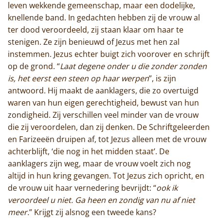
De abdij
leven wekkende gemeenschap, maar een dodelijke,
knellende band. In gedachten hebben zij de vrouw al
Actueel
ter dood veroordeeld, zij staan klaar om haar te
stenigen. Ze zijn benieuwd of Jezus met hen zal
Monnik worden
instemmen. Jezus echter buigt zich voorover en schrijft
op de grond. “
Laat degene onder u die zonder zonden
Contact
is, het eerst een steen op haar werpen
”, is zijn
antwoord. Hij maakt de aanklagers, die zo overtuigd
waren van hun eigen gerechtigheid, bewust van hun
zondigheid. Zij verschillen veel minder van de vrouw
die zij veroordelen, dan zij denken. De Schriftgeleerden
en Farizeeën druipen af, tot Jezus alleen met de vrouw
achterblijft, ‘die nog in het midden staat’. De
aanklagers zijn weg, maar de vrouw voelt zich nog
altijd in hun kring gevangen. Tot Jezus zich opricht, en
de vrouw uit haar vernedering bevrijdt: “
ook ik
veroordeel u niet. Ga heen en zondig van nu af niet
meer.
” Krijgt zij alsnog een tweede kans?