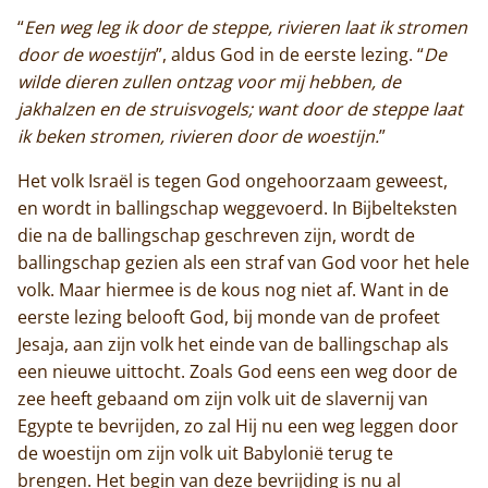
“
Een weg leg ik door de steppe, rivieren laat ik stromen
door de woestijn
”, aldus God in de eerste lezing. “
De
wilde dieren zullen ontzag voor mij hebben, de
jakhalzen en de struisvogels; want door de steppe laat
ik beken stromen, rivieren door de woestijn.
”
Het volk Israël is tegen God ongehoorzaam geweest,
en wordt in ballingschap weggevoerd. In Bijbelteksten
die na de ballingschap geschreven zijn, wordt de
ballingschap gezien als een straf van God voor het hele
volk. Maar hiermee is de kous nog niet af. Want in de
eerste lezing belooft God, bij monde van de profeet
Jesaja, aan zijn volk het einde van de ballingschap als
een nieuwe uittocht. Zoals God eens een weg door de
zee heeft gebaand om zijn volk uit de slavernij van
Egypte te bevrijden, zo zal Hij nu een weg leggen door
de woestijn om zijn volk uit Babylonië terug te
brengen. Het begin van deze bevrijding is nu al