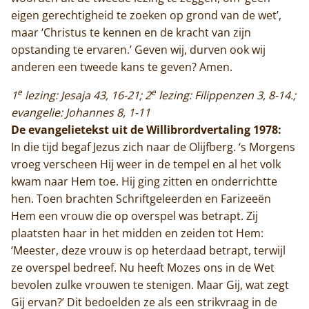
eigen gerechtigheid te zoeken op grond van de wet’,
maar ‘Christus te kennen en de kracht van zijn
opstanding te ervaren.’ Geven wij, durven ook wij
anderen een tweede kans te geven? Amen.
e
e
1
lezing: Jesaja 43, 16-21; 2
lezing: Filippenzen 3, 8-14.;
evangelie: Johannes 8, 1-11
De evangelietekst uit de Willibrordvertaling 1978:
In die tijd begaf Jezus zich naar de Olijfberg. ‘s Morgens
vroeg verscheen Hij weer in de tempel en al het volk
kwam naar Hem toe. Hij ging zitten en onderrichtte
hen. Toen brachten Schriftgeleerden en Farizeeën
Hem een vrouw die op overspel was betrapt. Zij
plaatsten haar in het midden en zeiden tot Hem:
‘Meester, deze vrouw is op heterdaad betrapt, terwijl
ze overspel bedreef. Nu heeft Mozes ons in de Wet
bevolen zulke vrouwen te stenigen. Maar Gij, wat zegt
Gij ervan?’ Dit bedoelden ze als een strikvraag in de