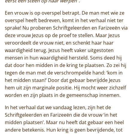
eerst een steen op haar werpen
”.
Een vrouw is op overspel betrapt. De man met wie ze
overspel heeft bedreven, komt in het verhaal niet ter
sprake! Nu proberen Schriftgeleerden en Farizeeën via
deze vrouw Jezus op de proef te stellen. Maar Jezus
veroordeelt de vrouw niet, en schenkt haar haar
waardigheid terug. Jezus heeft vaker uitgestoten
mensen in hun waardigheid hersteld. Soms deed hij
dat door hen midden in de kring te plaatsen. Zo zei hij
tegen de man met de verschrompelde hand: ‘kom in
het midden staan!’ Door dat gebaar bevrijdde Jezus
hem uit zijn marginale positie. Hij mocht weer zichzelf
worden en zijn plaats in de gemeenschap innemen.
Home
In het verhaal dat we vandaag lezen, zijn het de
Schriftgeleerden en Farizeeën die de vrouw ‘in het
Trappisten
midden plaatsen’. Maar nu heeft dat gebaar een heel
andere betekenis. Hun kring is geen bevrijdende, tot