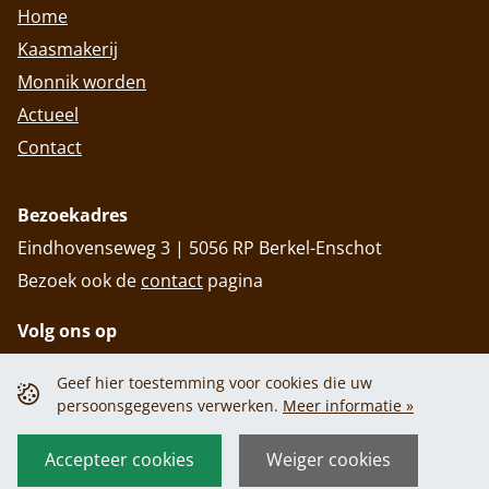
Home
Kaasmakerij
Monnik worden
Actueel
Contact
Bezoekadres
Eindhovenseweg 3 | 5056 RP Berkel-Enschot
Bezoek ook de
contact
pagina
Volg ons op
Geef hier toestemming voor cookies die uw
persoonsgegevens verwerken.
Meer informatie »
Privacy policy
Cookiebeleid
Privacy policy
Cookiebeleid
Accepteer cookies
Weiger cookies