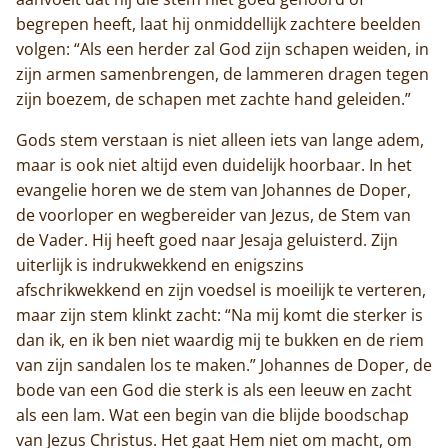
begrepen heeft, laat hij onmiddellijk zachtere beelden
volgen: “Als een herder zal God zijn schapen weiden, in
zijn armen samenbrengen, de lammeren dragen tegen
zijn boezem, de schapen met zachte hand geleiden.”
Gods stem verstaan is niet alleen iets van lange adem,
maar is ook niet altijd even duidelijk hoorbaar. In het
evangelie horen we de stem van Johannes de Doper,
de voorloper en wegbereider van Jezus, de Stem van
de Vader. Hij heeft goed naar Jesaja geluisterd. Zijn
uiterlijk is indrukwekkend en enigszins
afschrikwekkend en zijn voedsel is moeilijk te verteren,
Home
maar zijn stem klinkt zacht: “Na mij komt die sterker is
dan ik, en ik ben niet waardig mij te bukken en de riem
Trappisten
van zijn sandalen los te maken.” Johannes de Doper, de
bode van een God die sterk is als een leeuw en zacht
De abdij
als een lam. Wat een begin van die blijde boodschap
van Jezus Christus. Het gaat Hem niet om macht, om