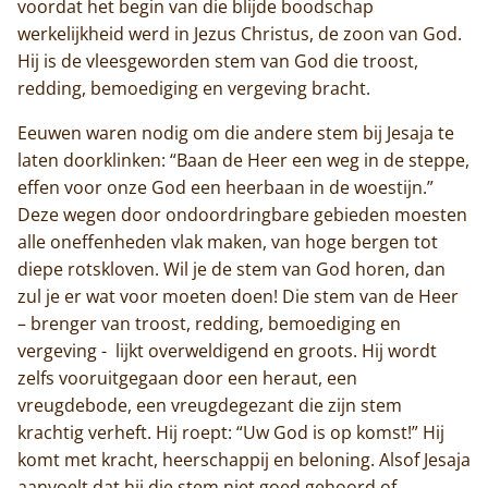
voordat het begin van die blijde boodschap
werkelijkheid werd in Jezus Christus, de zoon van God.
Hij is de vleesgeworden stem van God die troost,
redding, bemoediging en vergeving bracht.
Eeuwen waren nodig om die andere stem bij Jesaja te
laten doorklinken: “Baan de Heer een weg in de steppe,
effen voor onze God een heerbaan in de woestijn.”
Deze wegen door ondoordringbare gebieden moesten
alle oneffenheden vlak maken, van hoge bergen tot
diepe rotskloven. Wil je de stem van God horen, dan
zul je er wat voor moeten doen! Die stem van de Heer
– brenger van troost, redding, bemoediging en
vergeving - lijkt overweldigend en groots. Hij wordt
zelfs vooruitgegaan door een heraut, een
vreugdebode, een vreugdegezant die zijn stem
krachtig verheft. Hij roept: “Uw God is op komst!” Hij
komt met kracht, heerschappij en beloning. Alsof Jesaja
aanvoelt dat hij die stem niet goed gehoord of