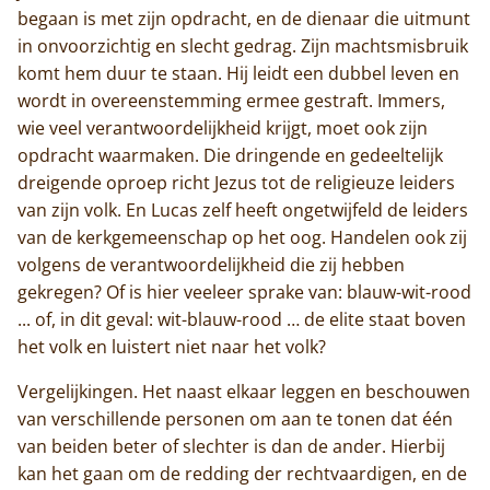
begaan is met zijn opdracht, en de dienaar die uitmunt
Trappisten
in onvoorzichtig en slecht gedrag. Zijn machtsmisbruik
komt hem duur te staan. Hij leidt een dubbel leven en
De abdij
wordt in overeenstemming ermee gestraft. Immers,
wie veel verantwoordelijkheid krijgt, moet ook zijn
Actueel
opdracht waarmaken. Die dringende en gedeeltelijk
dreigende oproep richt Jezus tot de religieuze leiders
Monnik worden
van zijn volk. En Lucas zelf heeft ongetwijfeld de leiders
van de kerkgemeenschap op het oog. Handelen ook zij
Contact
volgens de verantwoordelijkheid die zij hebben
gekregen? Of is hier veeleer sprake van: blauw-wit-rood
... of, in dit geval: wit-blauw-rood … de elite staat boven
het volk en luistert niet naar het volk?
Vergelijkingen. Het naast elkaar leggen en beschouwen
van verschillende personen om aan te tonen dat één
van beiden beter of slechter is dan de ander. Hierbij
kan het gaan om de redding der rechtvaardigen, en de