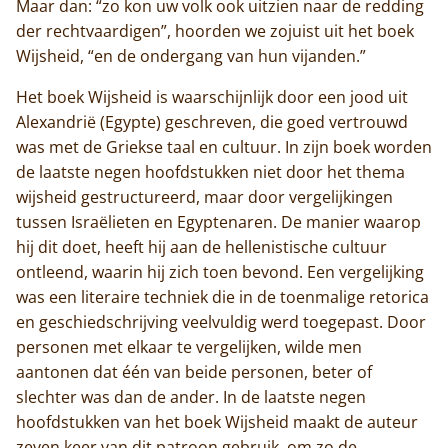
Maar dan: “zo kon uw volk ook uitzien naar de redding
der rechtvaardigen”, hoorden we zojuist uit het boek
Wijsheid, “en de ondergang van hun vijanden.”
Het boek Wijsheid is waarschijnlijk door een jood uit
Alexandrië (Egypte) geschreven, die goed vertrouwd
was met de Griekse taal en cultuur. In zijn boek worden
de laatste negen hoofdstukken niet door het thema
wijsheid gestructureerd, maar door vergelijkingen
tussen Israëlieten en Egyptenaren. De manier waarop
hij dit doet, heeft hij aan de hellenistische cultuur
ontleend, waarin hij zich toen bevond. Een vergelijking
was een literaire techniek die in de toenmalige retorica
en geschiedschrijving veelvuldig werd toegepast. Door
personen met elkaar te vergelijken, wilde men
aantonen dat één van beide personen, beter of
slechter was dan de ander. In de laatste negen
hoofdstukken van het boek Wijsheid maakt de auteur
zeven keer van dit patroon gebruik, om zo de