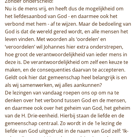
Zonder onderscheid!
Nu is de mens vrij, en heeft dus de mogelijkheid om
Home
het liefdesaanbod van God - en daarmee ook het
verbond met hem - af te wijzen. Maar de bedoeling van
Trappisten
God is dat de wereld gered wordt, en alle mensen het
leven vinden. Met woorden als ‘oordelen’ en
De abdij
‘veroordelen’ wil Johannes hier extra onderstrepen,
hoe groot de verantwoordelijkheid van ieder mens in
Actueel
deze is. De verantwoordelijkheid om zelf een keuze te
maken, en de consequenties daarvan te accepteren.
Monnik worden
Geldt ook hier dat gemeenschap heel belangrijk is en
als wij samenwerken, wij alles aankunnen?
Contact
De lezingen van vandaag roepen ons op om na te
denken over het verbond tussen God en de mensen,
en daarmee ook over het geheim van God, het geheim
van de H. Drie-eenheid. Hierbij staan de liefde en de
gemeenschap centraal. Zo wordt in de 1e lezing de
liefde van God uitgedrukt in de naam van God zelf: ‘Ik-