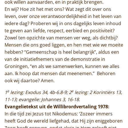
ook willen aanvaarden, en in praktijk brengen.
En wij? Hoe zit het met ons? Wat zegt dit over ons
leven, over onze verantwoordelijkheid in het leven van
iedere dag? Proberen wij in ons dagelijks leven inhoud
te geven aan liefde, respect, eerbied en positiviteit?
Zowel ten opzichte van mensen ver weg, als dichtbij?
Mensen die ons goed liggen, en hen met wie we moeite
hebben? “Gemeenschap is heel belangrijk”, aldus een
van de initiatiefnemers van de demonstratie in
Groningen, “en als we samenwerken, kunnen we alles
aan. Ik hoop dat mensen dat meenemen.” Behoren
ook wij daartoe? Amen.
e
e
1
lezing: Exodus 34, 4b-6.8-9; 2
lezing: 2 Korintiërs 13,
11-13; evangelie: Johannes 3, 16-18.
Evangelietekst uit de Willibrordvertaling 1978:
In die tijd zei Jezus tot Nikodemus: ‘Zozeer immers
heeft God de wereld liefgehad, dat Hij zijn eniggeboren
Zoon heeft gegeven, opdat alwie in Hem gelooft niet