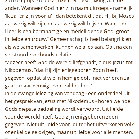
zichzelf prijs, stelde zichzelf ter beschikking aan de
ander. Wanneer God hier zijn naam uitroept - namelijk
‘Ik-zal-er-zijn-voor-u’ - dan betekent dit dat Hij bij Mozes
aanwezig wilt zijn, en aanwezig wilt blijven. Want, “de
Heer is een barmhartige en medelijdende God, groot
in liefde en trouw.” Gemeenschap is heel belangrijk en
als we samenwerken, kunnen we alles aan. Ook na een
verstoorde verbonds-relatie.
“Zozeer heeft God de wereld liefgehad”, aldus Jezus tot
Nikodemus, “dat Hij zijn eniggeboren Zoon heeft
gegeven, opdat al wie in hem gelooft, niet verloren zal
gaan, maar eeuwig leven zal hebben.”
In de evangelielezing van vandaag - een onderdeel uit
het gesprek van Jezus met Nikodemus - horen we hoe
Gods diepste bedoeling wordt verwoord. Uit liefde
voor de wereld heeft God zijn eniggeboren zoon
gegeven. Niet uit liefde voor louter het uitverkoren volk
of enkel de gelovigen, maar uit liefde voor alle mensen.