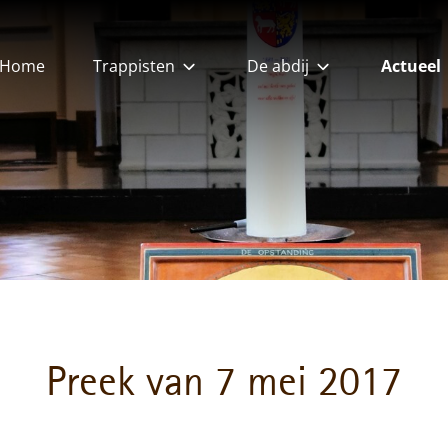
Home
Trappisten
De abdij
Actueel
Een rijke historie
Abdij OLV van
Nieuws
Koningshoeven
Preken
Onze waarden
Het gastenhuis
Nieuwsbr
Samenstelling
kloostergemeenschap
Kaasmakerij
De monnik en zijn verhaal
Bakkerij & Chocolaterie
Dagritme en gebedstijden
Brouwerij
Biomakerij
Preek van 7 mei 2017
De kunst van verbinding
Imkerij