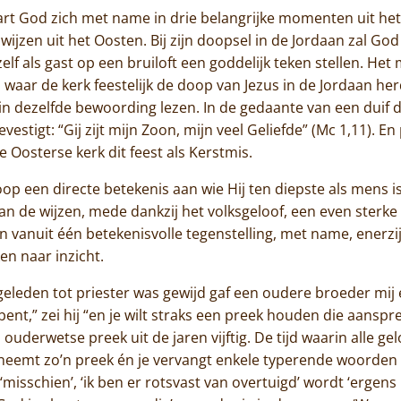
t God zich met name in drie belangrijke momenten uit het b
ijzen uit het Oosten. Bij zijn doopsel in de Jordaan zal Go
elf als gast op een bruiloft een goddelijk teken stellen. Het
n waar de kerk feestelijk de doop van Jezus in de Jordaan
 in dezelfde bewoording lezen. In de gedaante van een duif d
estigt: “Gij zijt mijn Zoon, mijn veel Geliefde” (Mc 1,11). E
 Oosterse kerk dit feest als Kerstmis.
oop een directe betekenis aan wie Hij ten diepste als mens i
an de wijzen, mede dankzij het volksgeloof, een even sterke
en vanuit één betekenisvolle tegenstelling, met name, enerz
en naar inzicht.
Home
ar geleden tot priester was gewijd gaf een oudere broeder m
 bent,” zei hij “en je wilt straks een preek houden die aanspre
Trappisten
ouderwetse preek uit de jaren vijftig. De tijd waarin alle ge
 neemt zo’n preek én je vervangt enkele typerende woorden 
De abdij
of ‘misschien’, ‘ik ben er rotsvast van overtuigd’ wordt ‘ergens