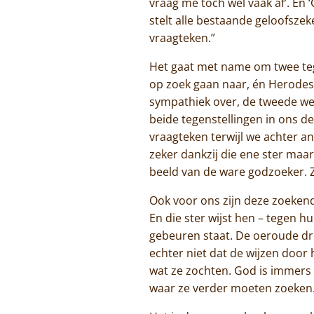
vraag me toch wel vaak af’. En 
stelt alle bestaande geloofsze
vraagteken.”
Het gaat met name om twee tege
op zoek gaan naar, én Herodes d
sympathiek over, de tweede wek
beide tegenstellingen in ons 
vraagteken terwijl we achter an
zeker dankzij die ene ster maar
beeld van de ware godzoeker. Zi
Ook voor ons zijn deze zoekende
En die ster wijst hen – tegen h
gebeuren staat. De oeroude dr
echter niet dat de wijzen door
wat ze zochten. God is immers
waar ze verder moeten zoeken