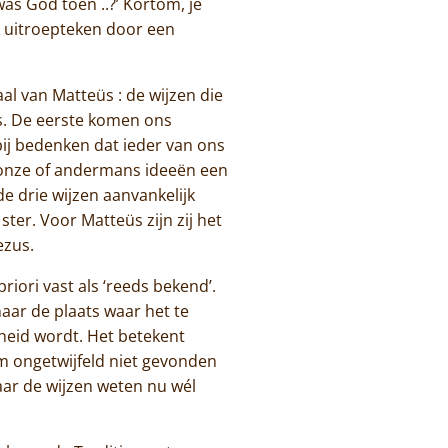
as God toen ..?’ Kortom, je
lk uitroepteken door een
l van Matteüs : de wijzen die
is. De eerste komen ons
ij bedenken dat ieder van ons
 onze of andermans ideeën een
e drie wijzen aanvankelijk
ter. Voor Matteüs zijn zij het
ezus.
iori vast als ‘reeds bekend’.
naar de plaats waar het te
heid wordt. Het betekent
m ongetwijfeld niet gevonden
ar de wijzen weten nu wél