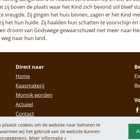
t zij boven de plaats waar het Kind zich bevond stil bleef st
te vreugde. Zij gingen het huis binnen, zagen er het Kind m
zij het hun hulde. Zij haalden hun schatten te voorschijn e
 een droom van Godswege gewaarschuwd niet meer naar Her
e weg naar hun land.
Direct naar
B
Home
Ei
Kaasmakerij
Be
Monnik worden
Vo
Actueel
Contact
 plaatst cookies om de website naar behoren te
A
 waarmee wij het gebruik van de website kunnen
Privacy policy
Cookiebeleid
© 2026
oonsgegevens.
Meer informatie »