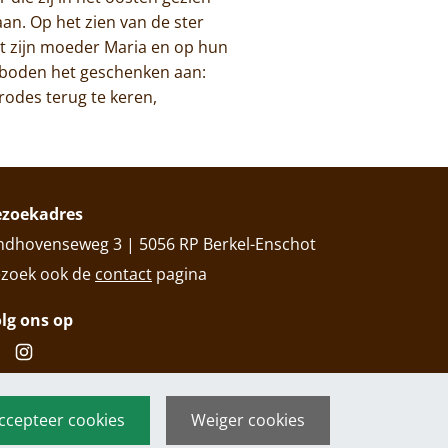
aan. Op het zien van de ster
et zijn moeder Maria en op hun
n boden het geschenken aan:
odes terug te keren,
ezoekadres
ndhovenseweg 3 | 5056 RP Berkel-Enschot
zoek ook de
contact
pagina
lg ons op
ccepteer cookies
Weiger cookies
 Abdij Onze Lieve Vrouw van Koningshoeven