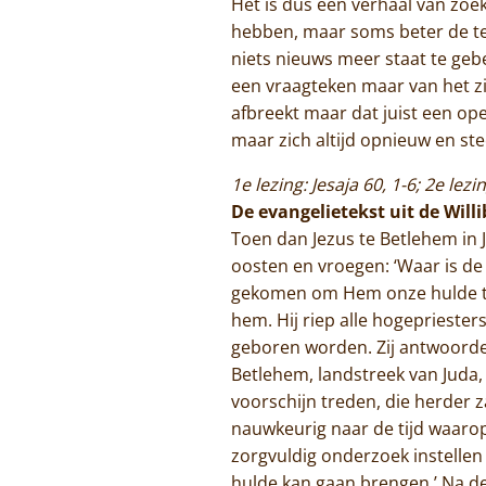
Het is dus een verhaal van zoe
hebben, maar soms beter de tek
niets nieuws meer staat te ge
een vraagteken maar van het zie
afbreekt maar dat juist een op
maar zich altijd opnieuw en st
1e lezing: Jesaja 60, 1-6; 2e lezi
De evangelietekst uit de Will
Toen dan Jezus te Betlehem in 
oosten en vroegen: ‘Waar is de
gekomen om Hem onze hulde te 
hem. Hij riep alle hogepriester
geboren worden. Zij antwoorden
Betlehem, landstreek van Juda, g
voorschijn treden, die herder z
nauwkeurig naar de tijd waaro
zorgvuldig onderzoek instellen
hulde kan gaan brengen.’ Na de 