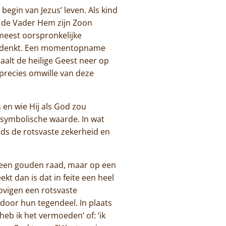
egin van Jezus’ leven. Als kind
d de Vader Hem zijn Zoon
 meest oorspronkelijke
 herdenkt. Een momentopname
aalt de heilige Geest neer op
n precies omwille van deze
s en wie Hij als God zou
 symbolische waarde. In wat
ijds de rotsvaste zekerheid en
ij een gouden raad, maar op een
ekt dan is dat in feite een heel
lovigen een rotsvaste
door hun tegendeel. In plaats
 heb ik het vermoeden’ of: ‘ik