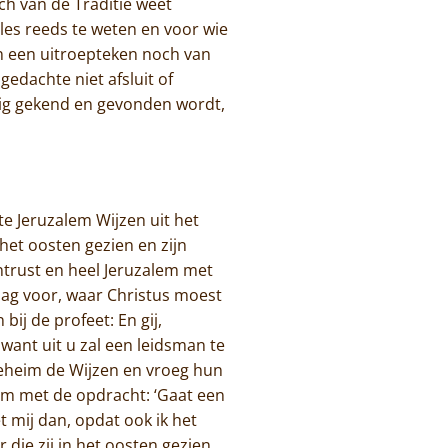
ch van de Traditie weet
les reeds te weten en voor wie
n een uitroepteken noch van
edachte niet afsluit of
dig gekend en gevonden wordt,
e Jeruzalem Wijzen uit het
het oosten gezien en zijn
trust en heel Jeruzalem met
raag voor, waar Christus moest
ij de profeet: En gij,
 want uit u zal een leidsman te
 geheim de Wijzen en vroeg hun
em met de opdracht: ‘Gaat een
 mij dan, opdat ook ik het
 die zij in het oosten gezien