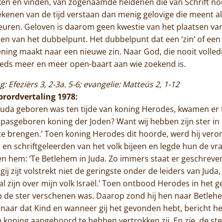
ken en vinden, van zogenaamde heidenen die van Schrift no
enen van de tijd verstaan dan menig gelovige die meent al
beuren. Geloven is daarom geen kwestie van het plaatsen va
n van het dubbelpunt. Het dubbelpunt dat een ‘zin’ of een g
ening maakt naar een nieuwe zin. Naar God, die nooit volle
eeds meer en meer open-baart aan wie zoekend is.
ng: Efeziërs 3, 2-3a. 5-6; evangelie: Matteüs 2, 1-12
ibrordvertaling 1978:
Juda geboren was ten tijde van koning Herodes, kwamen er t
 pasgeboren koning der Joden? Want wij hebben zijn ster in 
brengen.’ Toen koning Herodes dit hoorde, werd hij veron
s en schriftgeleerden van het volk bijeen en legde hun de v
 hem: ‘Te Betlehem in Juda. Zo immers staat er geschreven b
ij zijt volstrekt niet de geringste onder de leiders van Juda,
al zijn over mijn volk Israël.’ Toen ontbood Herodes in het
p de ster verschenen was. Daarop zond hij hen naar Betleh
 naar dat Kind en wanneer gij het gevonden hebt, bericht het
koning aangehoord te hebben vertrokken zij. En zie, de ster