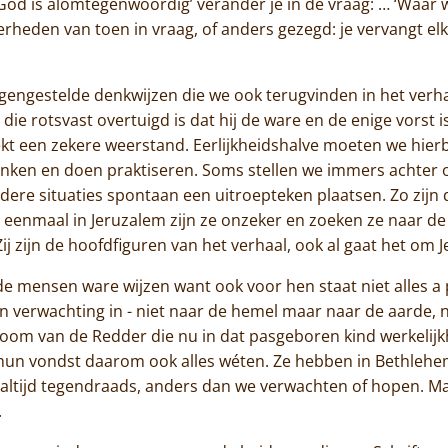
‘God is alomtegenwoordig’ verander je in de vraag: … ‘Waar w
Actueel
kerheden van toen in vraag, of anders gezegd: je vervangt e
Monnik worden
ngestelde denkwijzen die we ook terugvinden in het verhaa
Contact
ie rotsvast overtuigd is dat hij de ware en de enige vorst 
t een zekere weerstand. Eerlijkheidshalve moeten we hierb
denken en doen praktiseren. Soms stellen we immers achter
dere situaties spontaan een uitroepteken plaatsen. Zo zijn d
 eenmaal in Jeruzalem zijn ze onzeker en zoeken ze naar de s
j zijn de hoofdfiguren van het verhaal, ook al gaat het om J
 mensen ware wijzen want ook voor hen staat niet alles a pr
un verwachting in - niet naar de hemel maar naar de aarde, 
oom van de Redder die nu in dat pasgeboren kind werkelijk
 hun vondst daarom ook alles wéten. Ze hebben in Bethlehe
 altijd tegendraads, anders dan we verwachten of hopen. Ma
.