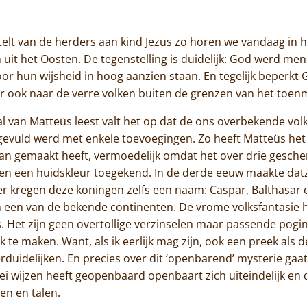
Jammakerij
telt van de herders aan kind Jezus zo horen we vandaag in 
De kloosterwinkel
 uit het Oosten. De tegenstelling is duidelijk: God werd me
or hun wijsheid in hoog aanzien staan. En tegelijk beperkt Go
ar ook naar de verre volken buiten de grenzen van het toenm
 van Matteüs leest valt het op dat de ons overbekende volks
gevuld werd met enkele toevoegingen. Zo heeft Matteüs het e
e van gemaakt heeft, vermoedelijk omdat het over drie gesch
en een huidskleur toegekend. In de derde eeuw maakte datz
er kregen deze koningen zelfs een naam: Caspar, Balthasar 
een van de bekende continenten. De vrome volksfantasie he
ks. Het zijn geen overtollige verzinselen maar passende po
 te maken. Want, als ik eerlijk mag zijn, ook een preek als d
rduidelijken. En precies over dit ‘openbarend’ mysterie gaa
 wijzen heeft geopenbaard openbaart zich uiteindelijk en de
en en talen.