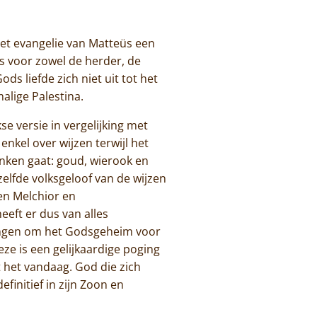
het evangelie van Matteüs een
ns voor zowel de herder, de
ds liefde zich niet uit tot het
alige Palestina.
e versie in vergelijking met
nkel over wijzen terwijl het
enken gaat: goud, wierook en
elfde volksgeloof van de wijzen
en Melchior en
eft er dus van alles
gingen om het Godsgeheim voor
eze is een gelijkaardige poging
t het vandaag. God die zich
finitief in zijn Zoon en