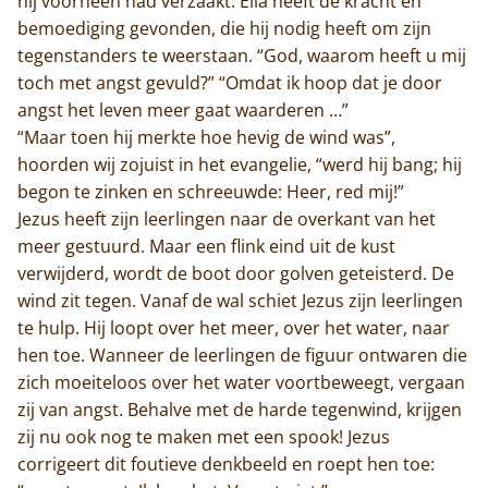
hij voorheen had verzaakt. Elia heeft de kracht en
bemoediging gevonden, die hij nodig heeft om zijn
tegenstanders te weerstaan. “God, waarom heeft u mij
toch met angst gevuld?” “Omdat ik hoop dat je door
angst het leven meer gaat waarderen …”
“Maar toen hij merkte hoe hevig de wind was”,
hoorden wij zojuist in het evangelie, “werd hij bang; hij
begon te zinken en schreeuwde: Heer, red mij!”
Jezus heeft zijn leerlingen naar de overkant van het
meer gestuurd. Maar een flink eind uit de kust
verwijderd, wordt de boot door golven geteisterd. De
wind zit tegen. Vanaf de wal schiet Jezus zijn leerlingen
te hulp. Hij loopt over het meer, over het water, naar
hen toe. Wanneer de leerlingen de figuur ontwaren die
zich moeiteloos over het water voortbeweegt, vergaan
zij van angst. Behalve met de harde tegenwind, krijgen
zij nu ook nog te maken met een spook! Jezus
corrigeert dit foutieve denkbeeld en roept hen toe: