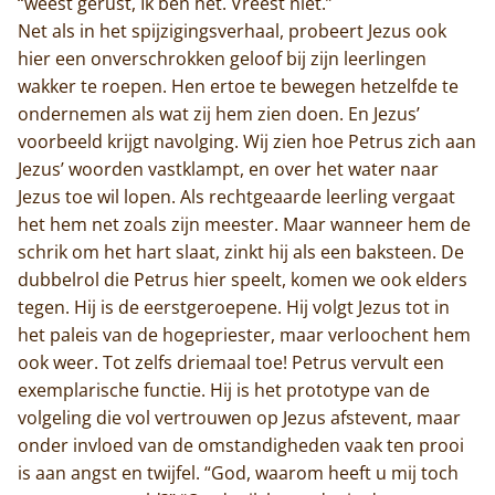
“weest gerust, Ik ben het. Vreest niet.”
Net als in het spijzigingsverhaal, probeert Jezus ook
hier een onverschrokken geloof bij zijn leerlingen
wakker te roepen. Hen ertoe te bewegen hetzelfde te
ondernemen als wat zij hem zien doen. En Jezus’
voorbeeld krijgt navolging. Wij zien hoe Petrus zich aan
Jezus’ woorden vastklampt, en over het water naar
Home
Jezus toe wil lopen. Als rechtgeaarde leerling vergaat
het hem net zoals zijn meester. Maar wanneer hem de
Trappisten
schrik om het hart slaat, zinkt hij als een baksteen. De
dubbelrol die Petrus hier speelt, komen we ook elders
De abdij
tegen. Hij is de eerstgeroepene. Hij volgt Jezus tot in
het paleis van de hogepriester, maar verloochent hem
Actueel
ook weer. Tot zelfs driemaal toe! Petrus vervult een
exemplarische functie. Hij is het prototype van de
Monnik worden
volgeling die vol vertrouwen op Jezus afstevent, maar
onder invloed van de omstandigheden vaak ten prooi
Contact
is aan angst en twijfel. “God, waarom heeft u mij toch