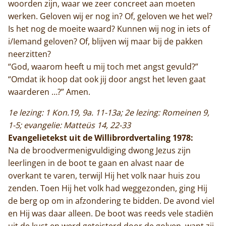
woorden zijn, waar we zeer concreet aan moeten
werken. Geloven wij er nog in? Of, geloven we het wel?
Is het nog de moeite waard? Kunnen wij nog in iets of
i/Iemand geloven? Of, blijven wij maar bij de pakken
neerzitten?
“God, waarom heeft u mij toch met angst gevuld?”
“Omdat ik hoop dat ook jij door angst het leven gaat
waarderen …?” Amen.
1e lezing: 1 Kon.19, 9a. 11-13a; 2e lezing: Romeinen 9,
1-5; evangelie: Matteüs 14, 22-33
Evangelietekst uit de Willibrordvertaling 1978:
Na de broodvermenigvuldiging dwong Jezus zijn
leerlingen in de boot te gaan en alvast naar de
overkant te varen, terwijl Hij het volk naar huis zou
zenden. Toen Hij het volk had weggezonden, ging Hij
de berg op om in afzondering te bidden. De avond viel
en Hij was daar alleen. De boot was reeds vele stadiën
uit de kust en werd geteisterd door de golven, want zij