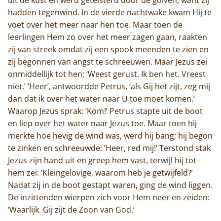
hadden tegenwind. In de vierde nachtwake kwam Hij te
voet over het meer naar hen toe. Maar toen de
leerlingen Hem zo over het meer zagen gaan, raakten
zij van streek omdat zij een spook meenden te zien en
zij begonnen van angst te schreeuwen. Maar Jezus zei
onmiddellijk tot hen: ‘Weest gerust. Ik ben het. Vreest
niet.’ ‘Heer’, antwoordde Petrus, ‘als Gij het zijt, zeg mij
dan dat ik over het water naar U toe moet komen.’
Waarop Jezus sprak: ‘Kom!’ Petrus stapte uit de boot
en liep over het water naar Jezus toe. Maar toen hij
merkte hoe hevig de wind was, werd hij bang; hij begon
te zinken en schreeuwde: ‘Heer, red mij!’ Terstond stak
Jezus zijn hand uit en greep hem vast, terwijl hij tot
hem zei: ‘Kleingelovige, waarom heb je getwijfeld?’
Nadat zij in de boot gestapt waren, ging de wind liggen.
De inzittenden wierpen zich voor Hem neer en zeiden:
‘Waarlijk. Gij zijt de Zoon van God.’