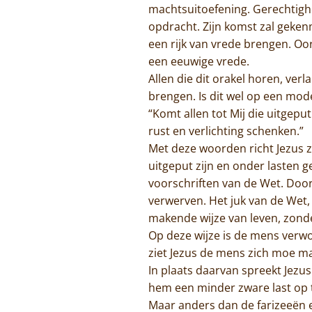
machtsuitoefening. Gerechtighei
opdracht. Zijn komst zal geke
een rijk van vrede brengen. Oo
een eeuwige vrede.
Allen die dit orakel horen, ve
brengen. Is dit wel op een mod
“Komt allen tot Mij die uitgeput
rust en verlichting schenken.”
Met deze woorden richt Jezus zic
uitgeput zijn en onder lasten g
voorschriften van de Wet. Door
verwerven. Het juk van de Wet,
makende wijze van leven, zonde
Op deze wijze is de mens verwor
ziet Jezus de mens zich moe mak
In plaats daarvan spreekt Jezus o
hem een minder zware last op 
Maar anders dan de farizeeën e