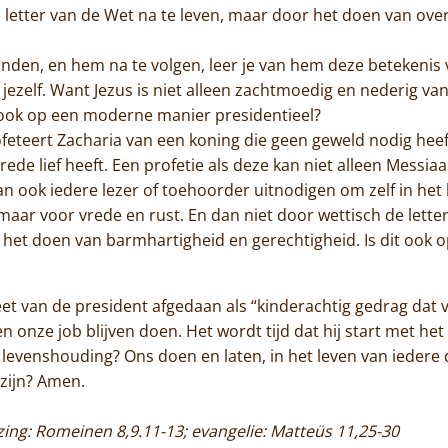
 letter van de Wet na te leven, maar door het doen van ove
binden, en hem na te volgen, leer je van hem deze betekeni
jezelf. Want Jezus is niet alleen zachtmoedig en nederig van
it ook op een moderne manier presidentieel?
ofeteert Zacharia van een koning die geen geweld nodig heef
rede lief heeft. Een profetie als deze kan niet alleen Mess
an ook iedere lezer of toehoorder uitnodigen om zelf in het 
, maar voor vrede en rust. En dan niet door wettisch de lette
r het doen van barmhartigheid en gerechtigheid. Is dit ook
eet van de president afgedaan als “kinderachtig gedrag dat
len onze job blijven doen. Het wordt tijd dat hij start met het
 levenshouding? Ons doen en laten, in het leven van iedere 
zijn? Amen.
lezing: Romeinen 8,9.11-13; evangelie: Matteüs 11,25-30