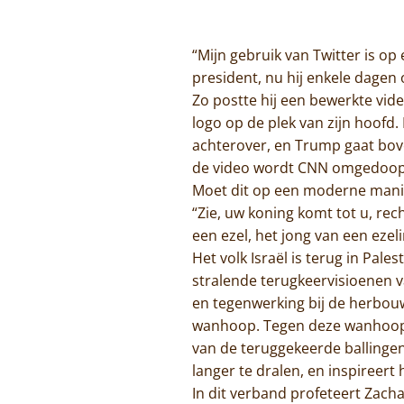
“Mijn gebruik van Twitter is o
president, nu hij enkele dagen 
Zo postte hij een bewerkte vid
logo op de plek van zijn hoofd.
achterover, en Trump gaat bove
de video wordt CNN omgedoopt 
Moet dit op een moderne manier
“Zie, uw koning komt tot u, rech
een ezel, het jong van een ezeli
Het volk Israël is terug in Pal
stralende terugkeervisioenen v
en tegenwerking bij de herbouw
wanhoop. Tegen deze wanhoop tr
van de teruggekeerde ballingen
langer te dralen, en inspireer
In dit verband profeteert Zacha