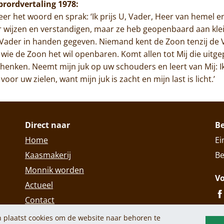
ibrordvertaling 1978:
er het woord en sprak: ‘Ik prijs U, Vader, Heer van hemel e
wijzen en verstandigen, maar ze heb geopenbaard aan kleine
n Vader in handen gegeven. Niemand kent de Zoon tenzij de
 wie de Zoon het wil openbaren. Komt allen tot Mij die uitge
 schenken. Neemt mijn juk op uw schouders en leert van Mij:
 voor uw zielen, want mijn juk is zacht en mijn last is licht.’
Direct naar
B
Home
Ei
Kaasmakerij
Be
Monnik worden
Vo
Actueel
Contact
 plaatst cookies om de website naar behoren te