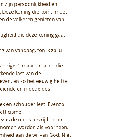
n zijn persoonlijkheid en
. Deze koning die komt, moet
len de volkeren genieten van
tigheid die deze koning gaat
ng van vandaag, “en Ik zal u
andigen’, maar tot allen die
kkende last van de
ven, en zo het eeuwig heil te
rmoeiende en moedeloos
nek en schouder legt. Evenzo
etticisme.
t Jezus de mens bevrijdt door
genomen worden als voorheen.
amheid aan de wil van God. Niet