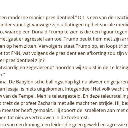
Jammakerij
p een moderne manier presidentieel.” Dit is een van de reac
De kloosterwinkel
onder vuur ligt vanwege zijn uitlatingen op het sociale med
eo, waarop een Donald Trump te zien is die een figuur teg
 Het gaat er agressief aan toe. Trump beukt hem met zijn arm
n op hem zitten. Vervolgens staat Trump op, en loopt triom
tot FNN, wat volgens de president een afkorting zou zijn v
 presidentieel zijn?
tvaardig en zegevierend” hoorden wij zojuist in de 1e lezing, 
n.”
estina. De Babylonische ballingschap ligt nu alweer enige jar
an Jesaja, is niets uitgekomen. Integendeel! Het volk wacht
 van de Tempel. Men is teleurgesteld. En deze teleurstellin
ekt de profeet Zacharia met alle macht ten strijde. Hij bes
 meester heeft gemaakt. Hij spoort de Israëlieten aan met
t hen tot nieuw vertrouwen in de toekomst.
ria van een koning, een leider die geen geweld en agressie n