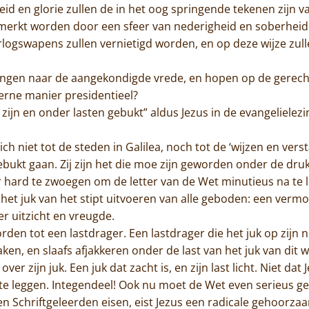
d en glorie zullen de in het oog springende tekenen zijn va
nmerkt worden door een sfeer van nederigheid en soberheid
rlogswapens zullen vernietigd worden, en op deze wijze zul
Home
rlangen naar de aangekondigde vrede, en hopen op de gerech
erne manier presidentieel?
Trappisten
 zijn en onder lasten gebukt” aldus Jezus in de evangelielezi
De abdij
h niet tot de steden in Galilea, noch tot de ‘wijzen en verst
ebukt gaan. Zij zijn het die moe zijn geworden onder de dru
Actueel
 hard te zwoegen om de letter van de Wet minutieus na te le
 het juk van het stipt uitvoeren van alle geboden: een ve
Monnik worden
r uitzicht en vreugde.
den tot een lastdrager. Een lastdrager die het juk op zijn 
Contact
en, en slaafs afjakkeren onder de last van het juk van dit w
ver zijn juk. Een juk dat zacht is, en zijn last licht. Niet da
te leggen. Integendeel! Ook nu moet de Wet even serieus 
n Schriftgeleerden eisen, eist Jezus een radicale gehoorza