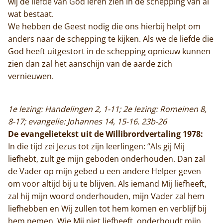
wij de liefde van God leren zien in de schepping van al
wat bestaat.
We hebben de Geest nodig die ons hierbij helpt om
anders naar de schepping te kijken. Als we de liefde die
God heeft uitgestort in de schepping opnieuw kunnen
zien dan zal het aanschijn van de aarde zich
vernieuwen.
1e lezing: Handelingen 2, 1-11; 2e lezing: Romeinen 8,
8-17; evangelie: Johannes 14, 15-16. 23b-26
De evangelietekst uit de Willibrordvertaling 1978:
In die tijd zei Jezus tot zijn leerlingen: “Als gij Mij
liefhebt, zult ge mijn geboden onderhouden. Dan zal
de Vader op mijn gebed u een andere Helper geven
om voor altijd bij u te blijven. Als iemand Mij liefheeft,
zal hij mijn woord onderhouden, mijn Vader zal hem
liefhebben en Wij zullen tot hem komen en verblijf bij
hem nemen. Wie Mij niet liefheeft, onderhoudt mijn