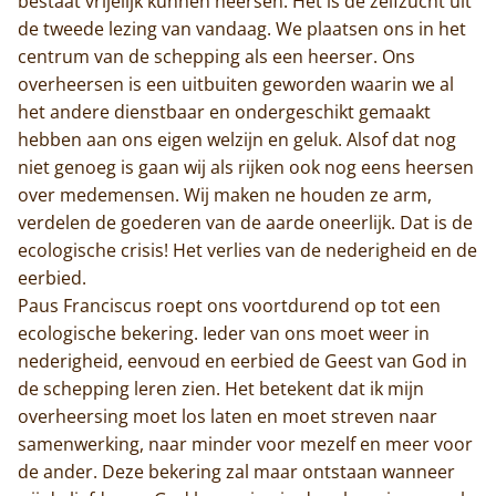
bestaat vrijelijk kunnen heersen. Het is de zelfzucht uit
de tweede lezing van vandaag. We plaatsen ons in het
Home
centrum van de schepping als een heerser. Ons
overheersen is een uitbuiten geworden waarin we al
Trappisten
het andere dienstbaar en ondergeschikt gemaakt
De abdij
hebben aan ons eigen welzijn en geluk. Alsof dat nog
niet genoeg is gaan wij als rijken ook nog eens heersen
Actueel
over medemensen. Wij maken ne houden ze arm,
verdelen de goederen van de aarde oneerlijk. Dat is de
Monnik worden
ecologische crisis! Het verlies van de nederigheid en de
eerbied.
Contact
Paus Franciscus roept ons voortdurend op tot een
ecologische bekering. Ieder van ons moet weer in
nederigheid, eenvoud en eerbied de Geest van God in
de schepping leren zien. Het betekent dat ik mijn
overheersing moet los laten en moet streven naar
samenwerking, naar minder voor mezelf en meer voor
de ander. Deze bekering zal maar ontstaan wanneer