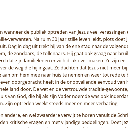
Jammakerij
De kloosterwinkel
pen wanneer de publiek optreden van Jezus veel verassingen 
lie-verwanten. Na ruim 30 jaar stille leven leidt, plots doe
rs uit. Dag in dag uit trekt hij van de ene stad naar de volge
m, de zondaars, de tollenaars. Hij gaat ook graag naar bruilo
rd dat zijn familieleden er zich druk over maken. Ze zijn e
er de weg die hij ingaat. Ze dachten dat Jezus niet meer bi
e aan om hem mee naar huis te nemen en weer tot rede te b
g leven doorgebracht heeft in de onopvallende eenvoud van he
het hele land door. De wet en de vertrouwde traditie-gewoonte
 huis van God, die hij als zijn Vader noemde was ook inderdaa
hem. Zijn optreden weekt steeds meer en meer verbazing.
n andere, en wel zwaardere verwijt te horen vanuit de Schri
telden kritische vragen en met vijandige bedoelingen. Doet Je