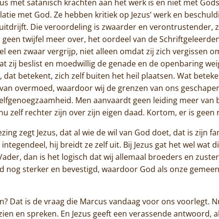
zus met satanisch krachten aan het werk is en niet met Gods
latie met God. Ze hebben kritiek op Jezus’ werk en beschuld
uitdrijft. Die veroordeling is zwaarder en verontrustender, 
 geen twijfel meer over, het oordeel van de Schriftgeleerden
wel een zwaar vergrijp, niet alleen omdat zij zich vergissen
Home
t zij beslist en moedwillig de genade en de openbaring we
at betekent, zich zelf buiten het heil plaatsen. Wat beteke
Trappisten
van overmoed, waardoor wij de grenzen van ons geschapen z
zelfgenoegzaamheid. Men aanvaardt geen leiding meer van bo
De abdij
u zelf rechter zijn over zijn eigen daad. Kortom, er is gee
Actueel
ing zegt Jezus, dat al wie de wil van God doet, dat is zijn f
integendeel, hij breidt ze zelf uit. Bij Jezus gat het wel wat 
Monnik worden
der, dan is het logisch dat wij allemaal broeders en zusters
d nog sterker en bevestigd, waardoor God als onze gemeens
Contact
ijn? Dat is de vraag die Marcus vandaag voor ons voorlegt. Nu
us zien en spreken. En Jezus geeft een verassende antwoord, 