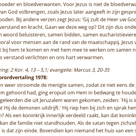
moeder en bloedverwanten. Voor Jezus is niet de bloedverwa
van God volbrengen, zoals Jezus later aangeeft in zijn gespre
den. Bij andere verzen zegt Jezus: ‘Gij zult de Heer uw 
w verstand en kracht. Gaan we deze weg op? Dit zijn dus on
jn woord beluisteren, samen bidden, samen eucharistieviere
 vooral voor mensen aan de rand van de maatschappij. Jezus 
uit bij hem te komen en met hem mee te werken om samen 
s verstand verlichten en ons hart verwarmen.
zing: 2 Kor. 4, 13 – 5,1; evangelie: Marcus 3, 20-35
ibrordvertaling 1978:
is en weer stroomde de menigte samen, zodat ze niet eens 
r Hem gehoord had, ging eropuit om Hem in bedwang te houde
ftgeleerden die uit Jeruzalem waren gekomen, zeiden: `Hij is
Hij de demonen uitdrijft.' Hij riep hen bij zich en sprak he
? Als een koninkrijk innerlijk verdeeld raakt, kan dat konink
, kan die familie niet standhouden. Als de satan tegen zichze
 is dat zijn einde. Bovendien kan niemand het huis van een