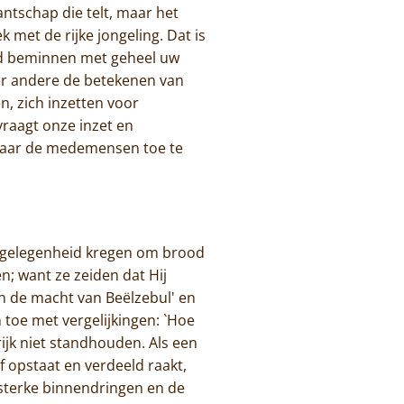
ntschap die telt, maar het
k met de rijke jongeling. Dat is
God beminnen met geheel uw
der andere de betekenen van
n, zich inzetten voor
vraagt onze inzet en
naar de medemensen toe te
de gelegenheid kregen om brood
n; want ze zeiden dat Hij
 in de macht van Beëlzebul' en
n toe met vergelijkingen: `Hoe
rijk niet standhouden. Als een
lf opstaat en verdeeld raakt,
 sterke binnendringen en de