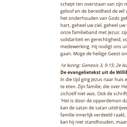
schept ten overstaan van zijn 
geloof en de bereidheid de wil 
het onderhouden van Gods gebo
hart, geheel uw ziel, geheel u
onze familieband met Jezus: zi
solidariteit en gerechtigheid,
medewerking. Hij nodigt ons 
gaan. Moge de heilige Geest on
1e lezing: Genesis 3, 9-15; 2e le
De evangelietekst uit de Will
In die tijd ging Jezus naar hu
te eten. Zijn familie, die ove
zichzelf niet was. Ook de schri
`Het is door de opperdemon dat 
kan de satan de satan uitdrijven
familie innerlijk verdeeld raakt
kan hij niet standhouden, maar