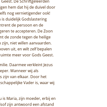
 Geest. De Schriftgeleerden
igen hem dat hij de duivel door
zelfs nog vernietigender ook!
 is duidelijk Godslastering
 omtrent de persoon en de
igeren te accepteren. De Zoon
nt de zonde tegen de heilige
ijn, niet willen aanvaarden.
ven uit, en wilt zelf bepalen
n ruimte meer voor Gods Geest.
amilie. Daarmee verkleint Jezus
dieper. Wanneer wij als
 zijn van elkaar. Door het
chappelijke Vader is, waar wij
 is Maria, zijn moeder, erbij en
alsof zijn antwoord een afstand