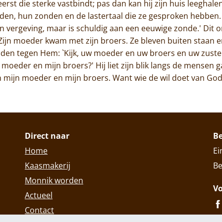
erst die sterke vastbindt; pas dan kan hij zijn huis leeghalen.
n, hun zonden en de lastertaal die ze gesproken hebben. 
en vergeving, maar is schuldig aan een eeuwige zonde.' Dit om
 Zijn moeder kwam met zijn broers. Ze bleven buiten staan
iden tegen Hem: `Kijk, uw moeder en uw broers en uw zuster
 moeder en mijn broers?' Hij liet zijn blik langs de mensen
zijn mijn moeder en mijn broers. Want wie de wil doet van God
Direct naar
B
Home
Ei
Kaasmakerij
Be
Monnik worden
Vo
Actueel
Contact