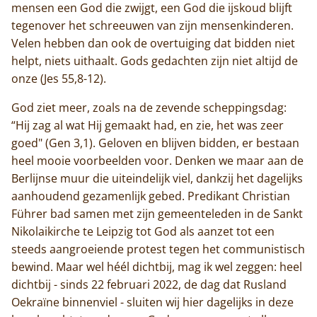
mensen een God die zwijgt, een God die ijskoud blijft
tegenover het schreeuwen van zijn mensenkinderen.
Velen hebben dan ook de overtuiging dat bidden niet
helpt, niets uithaalt. Gods gedachten zijn niet altijd de
onze (Jes 55,8-12).
God ziet meer, zoals na de zevende scheppingsdag:
“Hij zag al wat Hij gemaakt had, en zie, het was zeer
goed" (Gen 3,1). Geloven en blijven bidden, er bestaan
heel mooie voorbeelden voor. Denken we maar aan de
Berlijnse muur die uiteindelijk viel, dankzij het dagelijks
aanhoudend gezamenlijk gebed. Predikant Christian
Führer bad samen met zijn gemeenteleden in de Sankt
Nikolaikirche te Leipzig tot God als aanzet tot een
Home
steeds aangroeiende protest tegen het communistisch
bewind. Maar wel héél dichtbij, mag ik wel zeggen: heel
Trappisten
dichtbij - sinds 22 februari 2022, de dag dat Rusland
De abdij
Oekraïne binnenviel - sluiten wij hier dagelijks in deze