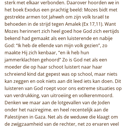
sterk met elkaar verbonden. Daarover hoorden we in
het boek Exodus een prachtig beeld: Mozes bidt met
gestrekte armen tot Jahweh om zijn volk Israël te
behoeden in de strijd tegen Amalek (Ex 17,11). Want
Mozes herinnert zich heel goed hoe God zich eertijds
bekend had gemaakt als een luisterende en nabije
God: “Ik heb de ellende van mijn volk gezien”, zo
maakte Hij zich kenbaar, “en ik heb hun
jammerklachten gehoord” Zo is God net als een
moeder die op haar schoot luistert naar haar
schreiend kind dat gepest was op school, maar niets
kan zeggen en ook niets aan dit leed iets kan doen. Dit
luisteren van God roept voor ons extreme situaties op
van verdrukking, van uitroeiing en volkerenmoord.
Denken we maar aan de lotgevallen van de Joden
onder het naziregime. en heel recentelijk aan de
Palestijnen in Gaza. Net als de weduwe die klaagt om
de zwijgzaamheid van de rechter, net zo ervaren veel