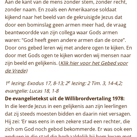
Aan de kant van de mens zonder stem, zonder recht,
zonder naam. En zoals een Amerikaanse soldaat
kijkend naar het beeld van de gekruisigde Jezus dat
door een bominslag geen armen meer had, de vraag
beantwoordde van zijn collega waar Gods armen
waren: “God heeft geen andere armen dan de onze”.
Door ons gebed leren wij met andere ogen te kijken. En
door met Gods ogen te kijken worden wij mensen naar
zijn beeld en gelijkenis.
(
Klik hier voor het Gebed voor
de Vrede)
e
e
1
lezing: Exodus 17, 8-13; 2
lezing: 2 Tim. 3, 14-4,2;
evangelie: Lucas 18, 1-8
De evangelietekst uit de Willibrordvertaling 1978:
In die leerde Jezus in een gelijkenis aan zijn leerlingen
dat zij steeds moesten bidden en daarin niet versagen.
Hij zei: ‘Er was eens in een zekere stad een rechter, die
zich om God noch gebod bekommerde. Er was ook een
weduwe in die stad die herhaaldelijk bij hem kwam met